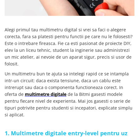
SCHRACK TECHNIK
Seturi de Surubelnite
SAMSUNG
Cuttere
SUNKKO
Foarfeca Electrician
Alegi primul tau multimetru digital si vrei sa faci o alegere
SANYO
Chei Dinamometrice
corecta, fara sa platesti pentru functii pe care nu le folosesti?
SUPERFIRE
Chei Fixe
Este o intrebare fireasca. Fie ca esti pasionat de proiecte DIY,
SONOFF
Chei Reglabile
elev la un liceu tehnic, student la inginerie sau administrezi
TERMOPASTY
Chei Combinate
un mic atelier, ai nevoie de un aparat sigur, precis si usor de
TOPDON
Chei Inelare cu Cot
folosit.
TAXNELE
Rulete
Un multimetru bun te ajuta sa intelegi rapid ce se intampla
TENPOWER
Nivele cu bula
intr-un circuit: daca exista tensiune, daca un cablu este
VICTOR
Truse de Scule
intrerupt sau daca o componenta functioneaza corect. In
oferta de
multimetre digitale
de la Bitmi gasesti modele
VETO PRO PAC
Scule Electrice
pentru fiecare nivel de experienta. Mai jos gasesti o serie de
WEICON
Unelte Multifunctionale
tipuri potrivite pentru studenti si incepatori, explicate simplu
WERA
Surubelnite Electrice
si aplicat.
WIHA
Polizoare
WAIT TOOLS
Masini de Gaurit si Insurubat
1. Multimetre digitale entry-level pentru uz
WEEEMAKE
Accesorii pentru Gaurit