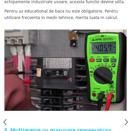
echipamente industriale usoare, aceasta functie devine utila.
Lanterne
Pentru uz educational de baza nu este obligatorie. Pentru
Lanterne de Cap
utilizare frecventa in medii tehnice, merita luata in calcul.
Lanterne de Mana
Lampi Solare
Proiectoare LED
Aeroterme
Auto
Roboti de Pornire Auto
Microscoape Biologice
5. Multimetre cu masurare temperatura