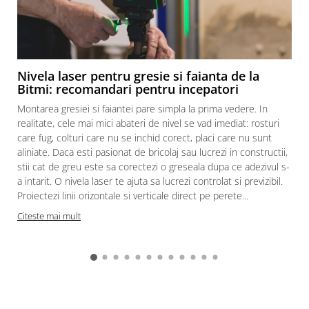
Nivela laser pentru gresie si faianta de la
Bitmi: recomandari pentru incepatori
Montarea gresiei si faiantei pare simpla la prima vedere. In
realitate, cele mai mici abateri de nivel se vad imediat: rosturi
care fug, colturi care nu se inchid corect, placi care nu sunt
aliniate. Daca esti pasionat de bricolaj sau lucrezi in constructii,
stii cat de greu este sa corectezi o greseala dupa ce adezivul s-
a intarit. O nivela laser te ajuta sa lucrezi controlat si previzibil.
Proiectezi linii orizontale si verticale direct pe perete...
c
Citeste mai mult