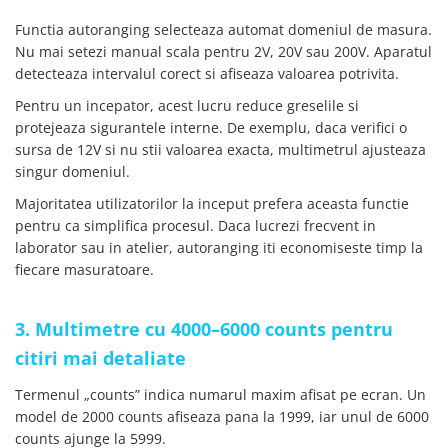
Placi de Expansiune
Functia autoranging selecteaza automat domeniul de masura.
Module Electronice
Nu mai setezi manual scala pentru 2V, 20V sau 200V. Aparatul
detecteaza intervalul corect si afiseaza valoarea potrivita.
Senzori Electronici
Componente Electronice
Pentru un incepator, acest lucru reduce greselile si
protejeaza sigurantele interne. De exemplu, daca verifici o
Gadgets
sursa de 12V si nu stii valoarea exacta, multimetrul ajusteaza
Electrice
singur domeniul.
Acumulatori si Baterii
Majoritatea utilizatorilor la inceput prefera aceasta functie
Acumulatori
pentru ca simplifica procesul. Daca lucrezi frecvent in
laborator sau in atelier, autoranging iti economiseste timp la
Baterii
fiecare masuratoare.
Distributie Comutatie si Protectie
Contoare si Relee Electrice
3. Multimetre cu 4000–6000 counts pentru
Sigurante Automate
citiri mai detaliate
Sigurante Fuzibile
Sigurante Diferentiale RCBO
Termenul „counts” indica numarul maxim afisat pe ecran. Un
Protectii diferentiale RCCB
model de 2000 counts afiseaza pana la 1999, iar unul de 6000
Dispozitive AFDD detectare defect
counts ajunge la 5999.