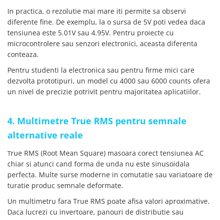
arc electric
In practica, o rezolutie mai mare iti permite sa observi
Descarcatoare de Supratensiune
diferente fine. De exemplu, la o sursa de 5V poti vedea daca
Contactoare
tensiunea este 5.01V sau 4.95V. Pentru proiecte cu
Blocuri de Distributie
microcontrolere sau senzori electronici, aceasta diferenta
conteaza.
Tablouri Electrice
Accesorii Tablouri Electrice
Pentru studenti la electronica sau pentru firme mici care
dezvolta prototipuri, un model cu 4000 sau 6000 counts ofera
Stabilizatoare de Tensiune
un nivel de precizie potrivit pentru majoritatea aplicatiilor.
Convertoare de Tensiune
Banda Izolatoare
4. Multimetre True RMS pentru semnale
Panouri Fotovoltaice
alternative reale
Smart Home
Intrerupatoare Smart
rue RMS (Root Mean Square) masoara corect tensiunea AC
T
chiar si atunci cand forma de unda nu este sinusoidala
Prize Inteligente
perfecta. Multe surse moderne in comutatie sau variatoare de
Module Smart Home
turatie produc semnale deformate.
Camere Supraveghere
Un multimetru fara True RMS poate afisa valori aproximative.
Daca lucrezi cu invertoare, panouri de distributie sau
Iluminat