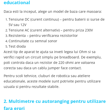
educational
YAHBOOM
Burghie pentru Metal
YATO
Daca esti la inceput, alege un model de baza care masoara:
Genti pentru Scule si Unelte
ZUBR
Tensiune DC (curent continuu) – pentru baterii si surse de
Electronica
5V sau 12V
Unelte pentru Electronica
Tensiune AC (curent alternativ) – pentru priza 230V
Aparate de Sudura in Puncte
Rezistenta – pentru verificarea rezistorilor
Microscoape Digitale
Continuitate cu semnal sonor
Test dioda
Osciloscoape Digitale
Acest tip de aparat te ajuta sa inveti legea lui Ohm si sa
Generatoare de Semnal
verifici rapid un circuit simplu pe breadboard. De exemplu,
Surse de Laborator
poti controla daca un rezistor de 220 ohmi are valoarea
Statii de Lipit
corecta sau daca un cablu jumper face contact.
Letcon
Pentru scoli tehnice, cluburi de robotica sau ateliere
Accesorii pentru Lipit
educationale, aceste modele sunt potrivite pentru utilizare
Surubelnite de Precizie
uzuala si pentru rezultate stabile.
Clesti de Precizie
Kituri Electronice
2. Multimetre cu autoranging pentru utilizare
Placi de Dezvoltare
fara erori