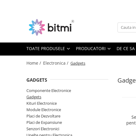
Toate Produsele
Producatori
Aparate de Masura si Control
AEROO SHIELD
Multimetre Digitale
ARDUINO
BITMI
TOATE PRODUSELE
PRODUCATORI
DE CE SA
Clampmetre Digitale
BENETECH
Testere Rezistenta Impamantare
Home /
Electronica /
Gadgets
C-LOGIC
Testere Rezistenta Izolatie
DASQUA
Accesorii AMC
Gadge
GADGETS
ETI
Nivele Laser
EVE
Componente Electronice
FLUKE
Telemetre Laser
Gadgets
Kituri Electronice
FNIRSI
Creioane de Tensiune
Module Electronice
GVDA
Detectoare de Cabluri
Placi de Dezvoltare
Se
HAYEAR
Placi de Expansiune
pent
Detectoare de Gaze
HUEPAR
Senzori Electronici
Camere Endoscopice
IRIMO
Unelte pentru Electronica