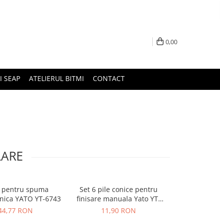
0,00
I SEAP
ATELIERUL BITMI
CONTACT
LARE
l pentru spuma
Set 6 pile conice pentru
anica YATO YT-6743
finisare manuala Yato YT-
6160
44,77 RON
11,90 RON