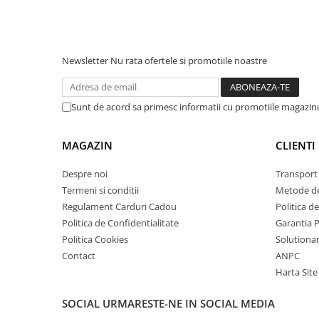
arc electric
Descarcatoare de Supratensiune
Contactoare
Newsletter
Nu rata ofertele si promotiile noastre
Blocuri de Distributie
Tablouri Electrice
Accesorii Tablouri Electrice
Sunt de acord sa primesc informatii cu promotiile magazinu
Stabilizatoare de Tensiune
Convertoare de Tensiune
MAGAZIN
CLIENTI
Banda Izolatoare
Despre noi
Transport 
Panouri Fotovoltaice
Termeni si conditii
Metode de
Smart Home
Regulament Carduri Cadou
Politica d
Intrerupatoare Smart
Politica de Confidentialitate
Garantia 
Politica Cookies
Solutionare
Prize Inteligente
Contact
ANPC
Module Smart Home
Harta Site
Camere Supraveghere
SOCIAL
URMARESTE-NE IN SOCIAL MEDIA
Iluminat