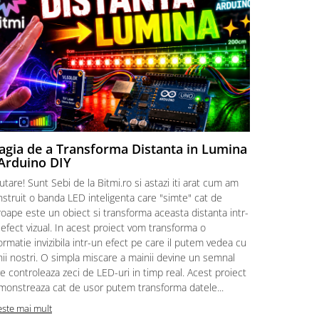
gia de a Transforma Distanta in Lumina
Cum se f
Arduino DIY
sertizat
incepato
utare! Sunt Sebi de la Bitmi.ro si astazi iti arat cum am
O conexiune 
struit o banda LED inteligenta care "simte" cat de
Poti avea ca
oape este un obiect si transforma aceasta distanta intr-
folosesti cor
efect vizual. In acest proiect vom transforma o
incalzire loc
ormatie invizibila intr-un efect pe care il putem vedea cu
facuta fixea
ii nostri. O simpla miscare a mainii devine un semnal
electric stabi
e controleaza zeci de LED-uri in timp real. Acest proiect
instalatia di
monstreaza cat de usor putem transforma datele...
automatizare,
este mai mult