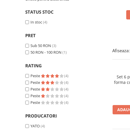
JBC
Termometre
STATUS STOC
JCD
Camere Termoviziune
JGNE
In stoc
(4)
Sublere
KEYESTUDIO
Micrometre
PRET
KNIPEX
Scule si Unelte
KPS
Sub 50 RON
(3)
Afiseaza:
Scule de Mana
LG CHEM
50 RON - 100 RON
(1)
LONGWEI
Clesti de Taiat
RATING
MESTEK
Clesti pentru Dezizolat
MICROBIT
Clesti de Sertizare
Peste
(4)
Set 6 p
MURATA
forma c
Peste
(4)
Clesti Multifunctionali
Peste
(4)
MOLICEL
Clesti Papagal
Peste
(4)
MVAVA
Clesti Autoblocanti
Peste
(4)
OPTO-EDU
Menghine
ADAUG
PIERGIACOMI
Clesti Electrician 1000V
PRODUCATORI
RASPBERRY PI
Surubelnite Simple
YATO
(4)
RUKO
Surubelnite Electrician 1000V