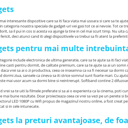
gets
 mai interesante dispozitive care sa iti faca viata mai usoara si care sa te aju
n categoria noastra speciala de gadget-uri vei gasi tot ce ai nevoie. Tot ce treb
rit, sa il pui in cos si acesta va ajunge la tine in cel mai scurt timp. Nu uita
 fericit, deci atunci cand iti alegi dispozitivele va trebui sa fii atent la preferint
ets pentru mai multe intrebuinta
tegorie include electronica de ultima generatie, care sa te ajute sa iti faci
ine casti pentru dormit, de calitate premium, care sa te ajute sa ai un somn m
daca vrei sa ai o zi productiva, ceea ce inseamna ca va fi necesar sa dormi ca
d dormi ziua, sansele ca cineva sa iti strice somnul sunt foarte mari. Cu ajuto
este mai usor acum sa dormi bine si neintrerupt. Softband contine 2 difuzoar
d vrei sa te uiti la filmele preferate si sa ai o experienta ca la cinema, poti
ele mai bune rezultate. Doar proiecteaza ceea ce vrei sa vezi pe un perete si b
ctorul LED 1080P cu Wifi propus de magazinul nostru online, a fost creat pentru
at si in cele intunecate.
ets la preturi avantajoase, de foa