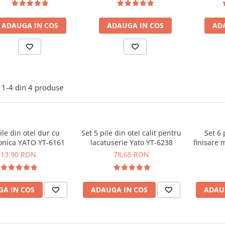
ADAUGA IN COS
ADAUGA IN COS
AD
1-
4
din
4
produse
ile din otel dur cu
Set 5 pile din otel calit pentru
Set 6 
onica YATO YT-6161
lacatuserie Yato YT-6238
finisare 
13,90 RON
78,65 RON
A IN COS
ADAUGA IN COS
ADAU