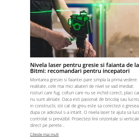
Placi de Expansiune
Module Electronice
Senzori Electronici
Componente Electronice
Gadgets
Electrice
Acumulatori si Baterii
Nivela laser pentru gresie si faianta de la
Acumulatori
Bitmi: recomandari pentru incepatori
Baterii
Montarea gresiei si faiantei pare simpla la prima vedere. 
Distributie Comutatie si Protectie
realitate, cele mai mici abateri de nivel se vad imediat:
rosturi care fug, colturi care nu se inchid corect, placi ca
Contoare si Relee Electrice
nu sunt aliniate. Daca esti pasionat de bricolaj sau lucrez
Sigurante Automate
in constructii, stii cat de greu este sa corectezi o gresea
Sigurante Fuzibile
dupa ce adezivul s-a intarit. O nivela laser te ajuta sa luc
controlat si previzibil. Proiectezi linii orizontale si vertical
Sigurante Diferentiale RCBO
direct pe perete...
Protectii diferentiale RCCB
Citeste mai mult
Dispozitive AFDD detectare defect