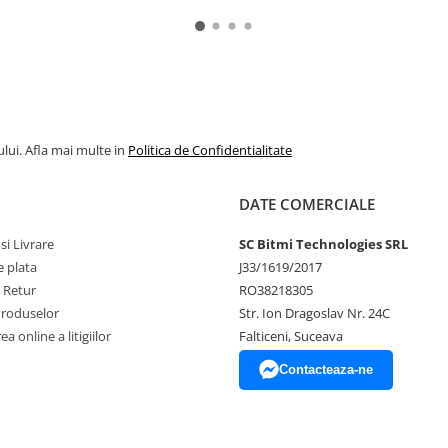
lui. Afla mai multe in
Politica de Confidentialitate
DATE COMERCIALE
si Livrare
SC Bitmi Technologies SRL
 plata
J33/1619/2017
e Retur
RO38218305
Produselor
Str. Ion Dragoslav Nr. 24C
a online a litigiilor
Falticeni, Suceava
Contacteaza-ne