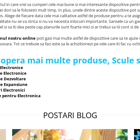
l in care vrei sa cumperi cele mai bune si mai interesante dispozitive pentr
i dori sa le folosesti mult timp. In plus, unele dintre aceste dispozitive pot s
s. Alege de fiecare data cele mai calitative astfel de produse pentru a te asigu
litate nu se va strica si nu va necesita inlocuiri importante. Sansele ca un g
l si sa iti dea peste cap planurile sunt foarte mici si ar trebui sa tii cont si de
nul nostru online
poti gasi mai multe astfel de dispozitive care sa te ajute sa
soara. Tot ce trebuie sa faci este sa le achizitionezi pe cele care iti fac cu ochi
opera mai multe produse, Scule si
 Electronice
e Electronice
de Dezvoltare
de Expansiune
i Electronici
e pentru Electronica
POSTARI BLOG