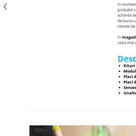
YAHBOOM
In momentu
Burghie pentru Metal
probabil ve
YATO
Genti pentru Scule si Unelte
schimbi de
ZUBR
de buna ca
Electronica
nevoie de e
Unelte pentru Electronica
In
magazi
Aparate de Sudura in Puncte
viata mai u
Microscoape Digitale
Desc
Osciloscoape Digitale
Generatoare de Semnal
Kituri
Modul
Surse de Laborator
Placi 
Statii de Lipit
Placi 
Senzor
Letcon
Unelt
Accesorii pentru Lipit
Surubelnite de Precizie
Clesti de Precizie
Kituri Electronice
Placi de Dezvoltare