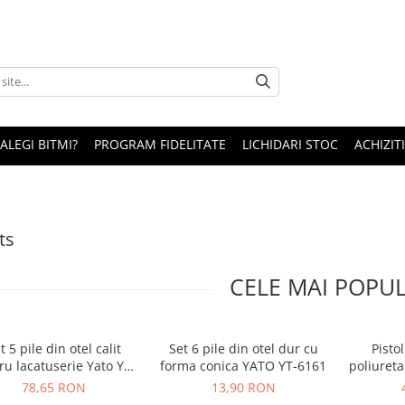
 ALEGI BITMI?
PROGRAM FIDELITATE
LICHIDARI STOC
ACHIZITI
ts
CELE MAI POPU
t 5 pile din otel calit
Set 6 pile din otel dur cu
Pisto
ru lacatuserie Yato YT-
forma conica YATO YT-6161
poliuret
6238
78,65 RON
13,90 RON