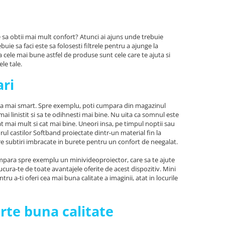
te sa obtii mai mult confort? Atunci ai ajuns unde trebuie
uie sa faci este sa folosesti filtrele pentru a ajunge la
 ca cele mai bune astfel de produse sunt cele care te ajuta si
ele tale.
ri
 viata mai smart. Spre exemplu, poti cumpara din magazinul
ai linistit si sa te odihnesti mai bine. Nu uita ca somnul este
t mai mult si cat mai bine. Uneori insa, pe timpul noptii sau
rul castilor Softband proiectate dintr-un material fin la
e subtiri imbracate in burete pentru un confort de neegalat.
 cumpara spre exemplu un minivideoproiector, care sa te ajute
ucura-te de toate avantajele oferite de acest dispozitiv. Mini
 a-ti oferi cea mai buna calitate a imaginii, atat in locurile
rte buna calitate