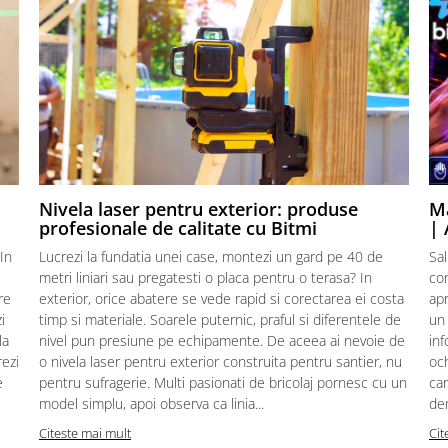
Nivela laser pentru exterior: produse
Ma
profesionale de calitate cu Bitmi
| 
In
Lucrezi la fundatia unei case, montezi un gard pe 40 de
Sal
metri liniari sau pregatesti o placa pentru o terasa? In
con
re
exterior, orice abatere se vede rapid si corectarea ei costa
apr
i
timp si materiale. Soarele puternic, praful si diferentele de
un 
la
nivel pun presiune pe echipamente. De aceea ai nevoie de
inf
rezi
o nivela laser pentru exterior construita pentru santier, nu
och
e
pentru sufragerie. Multi pasionati de bricolaj pornesc cu un
car
model simplu, apoi observa ca linia...
de
Citeste mai mult
Cit