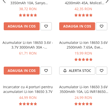
3350mAh 10A, Sanyo
4200mAh 45A, Molicel
NCR18650GA
INR21700-P42A
38,72 RON
42,35 RON
ADAUGA IN COS
ADAUGA IN COS
Acumulator Li-Ion 18650 3.6V -
Acumulator Li-Ion 18650 3.6V
3.7V 3000mAh 30A -
2500mAh 7.65A, Eve
INR18650-P30B
ICR18650-26V
61,71 RON
19,99 RON
ADAUGA IN COS
ALERTA STOC
Incarcator cu 4 porturi pentru
Acumulator Li-Ion 18650 3.6V
acumulatori Li-Ion 18650 3.7V
3500mAh 10A, LG INR18650-
MJ1
44,99 RON
24,99 RON