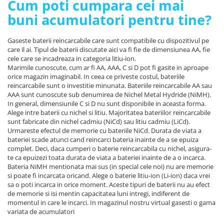
Cum poti cumpara cei mai
buni acumulatori pentru tine?
Gaseste baterii reincarcabile care sunt compatibile cu dispozitivul pe
care il ai. Tipul de baterii discutate aici va fi fie de dimensiunea AA, fie
cele care se incadreaza in categoria litiu-ion.
Marimile cunoscute, cum ar fi AA, AAA, C si D pot fi gasite in aproape
orice magazin imaginabil. In ceea ce priveste costul, bateriile
reincarcabile sunt o investitie minunata. Bateriile reincarcabile AA sau
AAA sunt cunoscute sub denumirea de Nichel Metal Hydride (NiMH).
In general, dimensiunile C si D nu sunt disponibile in aceasta forma.
Alege intre baterii cu nichel si litiu. Majoritatea bateriilor reincarcabile
sunt fabricate din nichel cadmiu (NiCd) sau litiu cadmiu (LiCd).
Urmareste efectul de memorie cu bateriile NiCd. Durata de viata a
bateriei scade atunci cand reincarci bateria inainte de a se epuiza
complet. Deci, daca cumperi o baterie reincarcabila cu nichel, asigura-
te ca epuizezi toata durata de viata a bateriei inainte de a o incarca.
Bateria NiMH mentionata mai sus (in special cele noi) nu are memorie
si poate fi incarcata oricand. Alege o baterie litiu-ion (Li-ion) daca vrei
sa o poti incarca in orice moment. Aceste tipuri de baterii nu au efect
de memorie si isi mentin capacitatea luni intregi, indiferent de
momentul in care le incarci. In magazinul nostru virtual gasesti o gama
variata de acumulatori