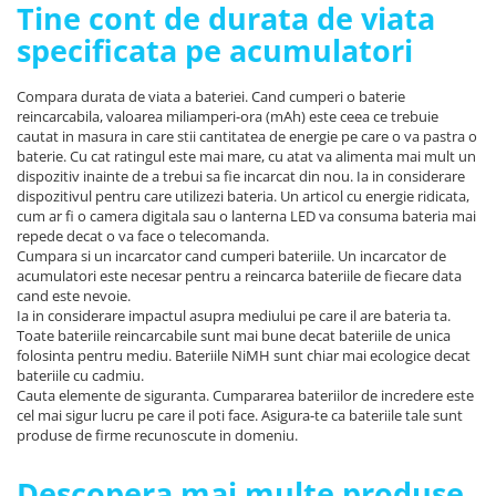
Tine cont de durata de viata
specificata pe acumulatori
Compara durata de viata a bateriei. Cand cumperi o baterie
reincarcabila, valoarea miliamperi-ora (mAh) este ceea ce trebuie
cautat in masura in care stii cantitatea de energie pe care o va pastra o
baterie. Cu cat ratingul este mai mare, cu atat va alimenta mai mult un
dispozitiv inainte de a trebui sa fie incarcat din nou. Ia in considerare
dispozitivul pentru care utilizezi bateria. Un articol cu energie ridicata,
cum ar fi o camera digitala sau o lanterna LED va consuma bateria mai
repede decat o va face o telecomanda.
Cumpara si un incarcator cand cumperi bateriile. Un incarcator de
acumulatori este necesar pentru a reincarca bateriile de fiecare data
cand este nevoie.
Ia in considerare impactul asupra mediului pe care il are bateria ta.
Toate bateriile reincarcabile sunt mai bune decat bateriile de unica
folosinta pentru mediu. Bateriile NiMH sunt chiar mai ecologice decat
bateriile cu cadmiu.
Cauta elemente de siguranta. Cumpararea bateriilor de incredere este
cel mai sigur lucru pe care il poti face. Asigura-te ca bateriile tale sunt
produse de firme recunoscute in domeniu.
Descopera mai multe produse,