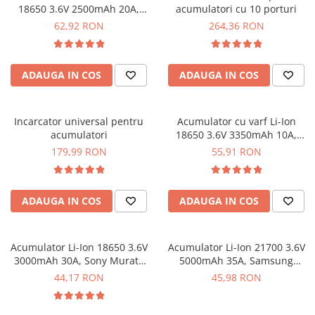
18650 3.6V 2500mAh 20A,
acumulatori cu 10 porturi
SCHRACK TECHNIK
Samsung INR18650-25R
62,92 RON
264,36 RON
SAMSUNG
SUNKKO
SANYO
ADAUGA IN COS
ADAUGA IN COS
SUPERFIRE
SONOFF
Incarcator universal pentru
Acumulator cu varf Li-Ion
TERMOPASTY
acumulatori
18650 3.6V 3350mAh 10A,
TOPDON
Sanyo NCR18650GA
179,99 RON
55,91 RON
TAXNELE
TENPOWER
VICTOR
ADAUGA IN COS
ADAUGA IN COS
VETO PRO PAC
WEICON
Acumulator Li-Ion 18650 3.6V
Acumulator Li-Ion 21700 3.6V
WERA
3000mAh 30A, Sony Murata
5000mAh 35A, Samsung
WIHA
US18650VTC6
INR21700-50S
44,17 RON
45,98 RON
WAIT TOOLS
WEEEMAKE