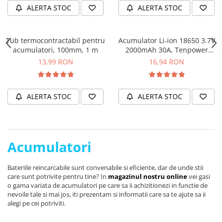
ALERTA STOC
ALERTA STOC
Tub termocontractabil pentru
Acumulator Li-ion 18650 3.7V
acumulatori, 100mm, 1 m
2000mAh 30A, Tenpower
ICR18650-20SG
13,99 RON
16,94 RON
ALERTA STOC
ALERTA STOC
Acumulatori
Bateriile reincarcabile sunt convenabile si eficiente, dar de unde stii
care sunt potrivite pentru tine? In
magazinul nostru online
vei gasi
o gama variata de acumulatori pe care sa ii achizitionezi in functie de
nevoile tale si mai jos, iti prezentam si informatii care sa te ajute sa ii
alegi pe cei potriviti.