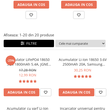
Placi de Expansiune
Tablouri Electrice
Chei Dinamometrice
ADAUGA IN COS
ADAUGA IN COS
Camere Termoviziune
JBC
Module Electronice
Accesorii Tablouri Electrice
Chei Fixe
JCD
Sublere
Senzori Electronici
Stabilizatoare de Tensiune
Chei Reglabile
JGNE
Micrometre
Componente Electronice
Chei Combinate
Convertoare de Tensiune
KEYESTUDIO
Chei Inelare cu Cot
Gadgets
KNIPEX
Banda Izolatoare
Afiseaza:
1-
20
din
20
produse
Rulete
KPS
Nivele cu bula
FILTRE
LG CHEM
Truse de Scule
LONGWEI
Scule Electrice
MESTEK
Acumulator LiFePO4 18650
Acumulator Li-Ion 18650 3.6V
-25%
Unelte Multifunctionale
MICROBIT
3.2V 1800mAh 5.4A, JGNE
2500mAh 20A, Samsung
MH48108
INR18650-25R
Surubelnite Electrice
MURATA
17,28 RON
30,25 RON
12,99 RON
Polizoare
MOLICEL
Masini de Gaurit si Insurubat
MVAVA
Accesorii pentru Gaurit
OPTO-EDU
ADAUGA IN COS
ADAUGA IN COS
PIERGIACOMI
Burghie pentru Metal
RASPBERRY PI
Genti pentru Scule si Unelte
RUKO
Acumulator cu varf Li-Ion
Incarcator universal pentru