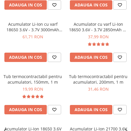
YAHBOOM
ADAUGA IN COS
ADAUGA IN COS
YATO
ZUBR
Acumulator Li-Ion cu varf
Acumulator cu varf Li-Ion
18650 3.6V - 3.7V 3000mAh
18650 3.6V - 3.7V 2850mAh 6A
30A - INR18650-P30B
- INR18650-M29
61,71 RON
37,99 RON
ADAUGA IN COS
ADAUGA IN COS
Tub termocontractabil pentru
Tub termocontractabil pentru
acumulatori, 150mm, 1 m
acumulatori, 200mm, 1 m
19,99 RON
31,46 RON
ADAUGA IN COS
ADAUGA IN COS
Acumulator Li-Ion 18650 3.6V
Acumulator Li-Ion 21700 3.6V