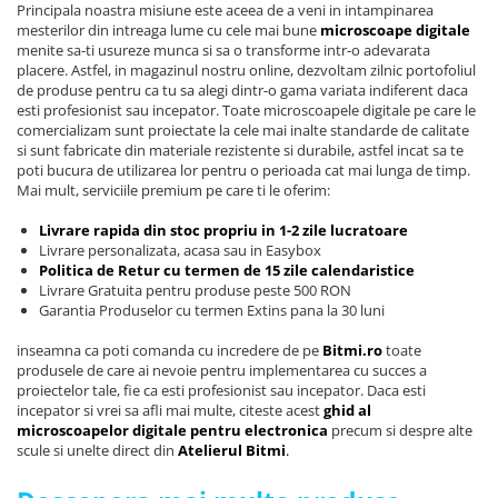
Principala noastra misiune este aceea de a veni in intampinarea
mesterilor din intreaga lume cu cele mai bune
microscoape digitale
menite sa-ti usureze munca si sa o transforme intr-o adevarata
placere. Astfel, in magazinul nostru online, dezvoltam zilnic portofoliul
de produse pentru ca tu sa alegi dintr-o gama variata indiferent daca
esti profesionist sau incepator. Toate microscoapele digitale pe care le
comercializam sunt proiectate la cele mai inalte standarde de calitate
si sunt fabricate din materiale rezistente si durabile, astfel incat sa te
poti bucura de utilizarea lor pentru o perioada cat mai lunga de timp.
Mai mult, serviciile premium pe care ti le oferim:
Livrare rapida din stoc propriu in 1-2 zile lucratoare
Livrare personalizata, acasa sau in Easybox
Politica de Retur cu termen de 15 zile calendaristice
Livrare Gratuita pentru produse peste 500 RON
Garantia Produselor cu termen Extins pana la 30 luni
inseamna ca poti comanda cu incredere de pe
Bitmi.ro
toate
produsele de care ai nevoie pentru implementarea cu succes a
proiectelor tale, fie ca esti profesionist sau incepator. Daca esti
incepator si vrei sa afli mai multe, citeste acest
ghid al
microscoapelor digitale pentru electronica
precum si despre alte
scule si unelte direct din
Atelierul Bitmi
.