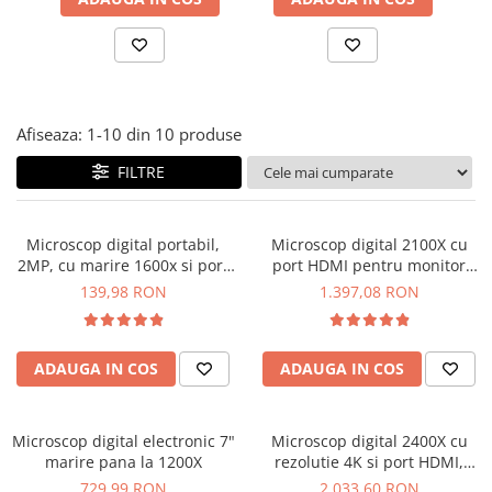
JBC
Termometre
JCD
Camere Termoviziune
JGNE
Sublere
KEYESTUDIO
Micrometre
Afiseaza:
1-
10
din
10
produse
KNIPEX
Scule si Unelte
KPS
FILTRE
Scule de Mana
LG CHEM
LONGWEI
Clesti de Taiat
Microscop digital portabil,
Microscop digital 2100X cu
MESTEK
Clesti pentru Dezizolat
2MP, cu marire 1600x si port
port HDMI pentru monitor
MICROBIT
Clesti de Sertizare
USB
extern, Hayear HY-2070
139,98 RON
1.397,08 RON
MURATA
Clesti Multifunctionali
MOLICEL
Clesti Papagal
MVAVA
ADAUGA IN COS
ADAUGA IN COS
Clesti Autoblocanti
OPTO-EDU
Menghine
PIERGIACOMI
Clesti Electrician 1000V
Microscop digital electronic 7"
Microscop digital 2400X cu
RASPBERRY PI
Surubelnite Simple
marire pana la 1200X
rezolutie 4K si port HDMI,
RUKO
Hayear HY-1080
Surubelnite Electrician 1000V
729,99 RON
2.033,60 RON