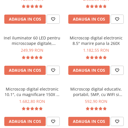
SCHRACK TECHNIK
Seturi de Surubelnite
SAMSUNG
Cuttere
ADAUGA IN COS
ADAUGA IN COS
SUNKKO
Foarfeca Electrician
SANYO
Chei Dinamometrice
SUPERFIRE
Chei Fixe
Inel iluminator 60 LED pentru
Microscop digital electronic
SONOFF
Chei Reglabile
microscoape digitale,
8.5" marire pana la 260X
diametru maxim 45mm
TERMOPASTY
Chei Combinate
249,99 RON
1.182,55 RON
TOPDON
Chei Inelare cu Cot
TAXNELE
Rulete
ADAUGA IN COS
ADAUGA IN COS
TENPOWER
Nivele cu bula
VICTOR
Truse de Scule
VETO PRO PAC
Scule Electrice
Microscop digital electronic
Microscop digital educativ,
WEICON
10.1", cu magnificare 150X si
portabil, 5MP, cu WIFI si
Unelte Multifunctionale
port HDMI, Hayear HY-1090
magnificare 2000X
1.682,80 RON
592,90 RON
WERA
Surubelnite Electrice
WIHA
Polizoare
WAIT TOOLS
Masini de Gaurit si Insurubat
ADAUGA IN COS
ADAUGA IN COS
WEEEMAKE
Accesorii pentru Gaurit