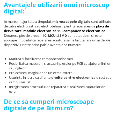
Lanterne
Avantajele utilizarii unui microscop
digital:
Lanterne de Cap
Lanterne de Mana
In marea majoritate a timpului,
microscoapele digitale
sunt utilizate
Lampi Solare
de catre electronisti sau electrotehnisti pentru repararea de
placi de
dezvoltare
,
module electronice
sau
componente electronice
.
Proiectoare LED
Deoarece piesele precum
IC
,
MCU
si
SMD
sunt atat de mici, este
aproape imposibil ca repararea acestora sa fie facuta fara un astfel de
Aeroterme
dispozitiv. Printre principalele avantaje se numara:
Auto
Roboti de Pornire Auto
Marirea si focalizarea componentelor mici
Microscoape Biologice
Posibilitatea masurarii si asezarii pieselor pe PCB cu ajutorul liniilor
sau riglelor
Proiectarea imaginilor pe un ecran extern
Usurinta in lucru cu diferite
unelte pentru electronica
direct sub
campul vizual
Inregistrarea procesului de repararea si realizarea capturilor de
ecran
De ce sa cumperi microscoape
digitale de pe Bitmi.ro?