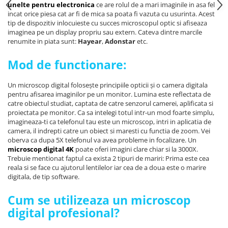
unelte pentru electronica
ce are rolul de a mari imaginile in asa fel
Placi de Expansiune
incat orice piesa cat ar fi de mica sa poata fi vazuta cu usurinta. Acest
Module Electronice
tip de dispozitiv inlocuieste cu succes microscopul optic si afiseaza
imaginea pe un display propriu sau extern. Cateva dintre marcile
Senzori Electronici
renumite in piata sunt:
Hayear
,
Adonstar
etc.
Componente Electronice
Mod de functionare:
Gadgets
Electrice
Un microscop digital folosește principiile opticii și o camera digitala
pentru afisarea imaginilor pe un monitor. Lumina este reflectata de
Acumulatori si Baterii
catre obiectul studiat, captata de catre senzorul camerei, aplificata si
proiectata pe monitor. Ca sa intelegi totul intr-un mod foarte simplu,
Acumulatori
imagineaza-ti ca telefonul tau este un microscop, intri in aplicatia de
Baterii
camera, il indrepti catre un obiect si maresti cu functia de zoom. Vei
Distributie Comutatie si Protectie
oberva ca dupa 5X telefonul va avea probleme in focalizare. Un
microscop digital 4K
poate oferi imagini clare chiar si la 3000X.
Contoare si Relee Electrice
Trebuie mentionat faptul ca exista 2 tipuri de mariri: Prima este cea
reala si se face cu ajutorul lentilelor iar cea de a doua este o marire
Sigurante Automate
digitala, de tip software.
Sigurante Fuzibile
Sigurante Diferentiale RCBO
Cum se utilizeaza un microscop
Protectii diferentiale RCCB
digital profesional?
Dispozitive AFDD detectare defect