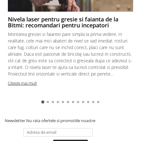
Nivela laser pentru gresie si faianta de la
Bitmi: recomandari pentru incepatori
Montarea gresiei si faiantei pare simpla la prima vedere. In
realitate, cele mai mici abateri de nivel se vad imediat: rosturi
care fug, colturi care nu se inchid corect, placi care nu sunt
aliniate. Daca esti pasionat de bricolaj sau lucrezi in constructii,
stii cat de greu este sa corectezi o greseala dupa ce adezivul s-
a intarit. O nivela laser te ajuta sa lucrezi controlat si previzibil.
Proiectezi linii orizontale si verticale direct pe perete...
c
Citeste mai mult
Newsletter
Nu rata ofertele si promotiile noastre