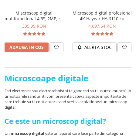
YAHBOOM
Burghie pentru Metal
YATO
Miscroscop digital
Microscop digital profesional
Genti pentru Scule si Unelte
multifunctional 4.3", 2MP, cu
4K Hayear HY-6110 cu
ZUBR
Electronica
magnificare 1000X
magnificare 180X
335,99 RON
4.697,64 RON
Unelte pentru Electronica
Aparate de Sudura in Puncte
ADAUGA IN COS
ALERTA STOC
Microscoape Digitale
Osciloscoape Digitale
Generatoare de Semnal
Surse de Laborator
Microscoape digitale
Statii de Lipit
Letcon
Esti electronist sau electrotehnist si te gandesti sa-ti usurezi munca? In
urmatoarele randuri iti vom prezenta cateva aspecte importante de
Accesorii pentru Lipit
care trebuie sa tii cont atunci cand vrei sa achizitionezi un microscop
Surubelnite de Precizie
digital.
Clesti de Precizie
Ce este un microscop digital?
Kituri Electronice
Placi de Dezvoltare
Un
microscop digital
este un aparat care face parte din categoria