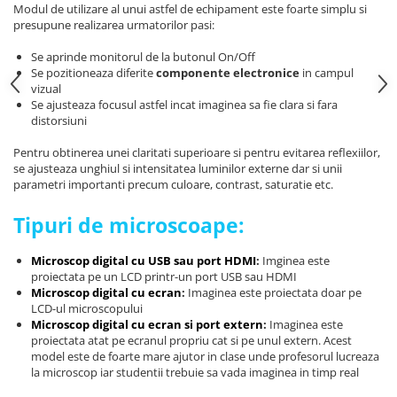
arc electric
Modul de utilizare al unui astfel de echipament este foarte simplu si
presupune realizarea urmatorilor pasi:
Descarcatoare de Supratensiune
Contactoare
Se aprinde monitorul de la butonul On/Off
Se pozitioneaza diferite
componente electronice
in campul
Blocuri de Distributie
vizual
Tablouri Electrice
Se ajusteaza focusul astfel incat imaginea sa fie clara si fara
distorsiuni
Accesorii Tablouri Electrice
Stabilizatoare de Tensiune
Pentru obtinerea unei claritati superioare si pentru evitarea reflexiilor,
se ajusteaza unghiul si intensitatea luminilor externe dar si unii
Convertoare de Tensiune
parametri importanti precum culoare, contrast, saturatie etc.
Banda Izolatoare
Tipuri de microscoape:
Panouri Fotovoltaice
Smart Home
Microscop digital cu USB sau port HDMI
:
Imginea este
Intrerupatoare Smart
proiectata pe un LCD printr-un port USB sau HDMI
Microscop digital cu ecran
:
Imaginea este proiectata doar pe
Prize Inteligente
LCD-ul microscopului
Microscop digital cu ecran si port extern
:
Imaginea este
Module Smart Home
proiectata atat pe ecranul propriu cat si pe unul extern. Acest
Camere Supraveghere
model este de foarte mare ajutor in clase unde profesorul lucreaza
la microscop iar studentii trebuie sa vada imaginea in timp real
Iluminat