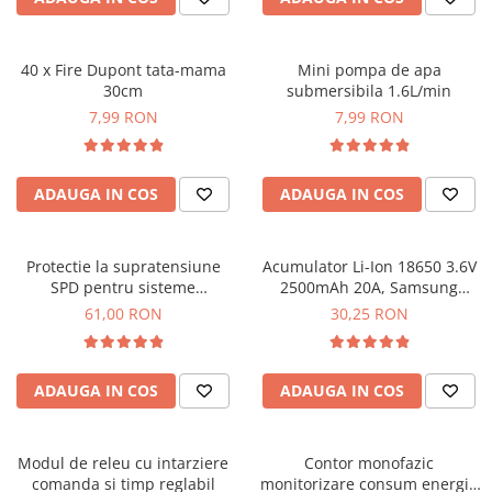
40 x Fire Dupont tata-mama
Mini pompa de apa
30cm
submersibila 1.6L/min
7,99 RON
7,99 RON
ADAUGA IN COS
ADAUGA IN COS
Protectie la supratensiune
Acumulator Li-Ion 18650 3.6V
SPD pentru sisteme
2500mAh 20A, Samsung
fotovoltaice, TAXNELE TXSD-
INR18650-25R
61,00 RON
30,25 RON
40KA-2P-1000V
ADAUGA IN COS
ADAUGA IN COS
Modul de releu cu intarziere
Contor monofazic
comanda si timp reglabil
monitorizare consum energie