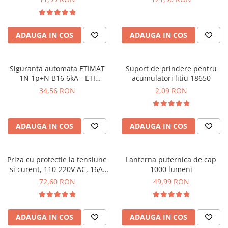
SCHRACK TECHNIK
SAMSUNG
ADAUGA IN COS
ADAUGA IN COS
SUNKKO
SANYO
SUPERFIRE
Siguranta automata ETIMAT
Suport de prindere pentru
SONOFF
1N 1p+N B16 6kA - ETI
acumulatori litiu 18650
002191104
TERMOPASTY
34,56 RON
2,09 RON
TOPDON
TAXNELE
ADAUGA IN COS
ADAUGA IN COS
TENPOWER
VICTOR
VETO PRO PAC
Priza cu protectie la tensiune
Lanterna puternica de cap
WEICON
si curent, 110-220V AC, 16A,
1000 lumeni
TAXNELE TVPS1-16C
WERA
72,60 RON
49,99 RON
WIHA
WAIT TOOLS
ADAUGA IN COS
ADAUGA IN COS
WEEEMAKE