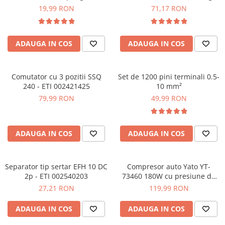
electrica, TAXNELE TXM012
19,99 RON
71,17 RON
ADAUGA IN COS
ADAUGA IN COS
Comutator cu 3 pozitii SSQ
Set de 1200 pini terminali 0.5-
240 - ETI 002421425
10 mm²
79,99 RON
49,99 RON
ADAUGA IN COS
ADAUGA IN COS
Separator tip sertar EFH 10 DC
Compresor auto Yato YT-
2p - ETI 002540203
73460 180W cu presiune de
10 bar si lampa LED
27,21 RON
119,99 RON
ADAUGA IN COS
ADAUGA IN COS