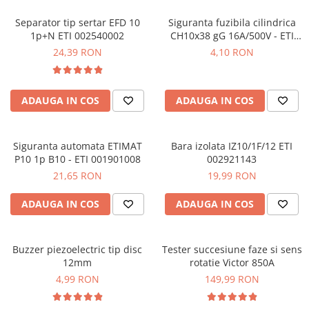
Separator tip sertar EFD 10
Siguranta fuzibila cilindrica
1p+N ETI 002540002
CH10x38 gG 16A/500V - ETI
002651019
24,39 RON
4,10 RON
ADAUGA IN COS
ADAUGA IN COS
Siguranta automata ETIMAT
Bara izolata IZ10/1F/12 ETI
P10 1p B10 - ETI 001901008
002921143
21,65 RON
19,99 RON
ADAUGA IN COS
ADAUGA IN COS
Buzzer piezoelectric tip disc
Tester succesiune faze si sens
12mm
rotatie Victor 850A
4,99 RON
149,99 RON