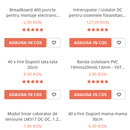
Breadboard 400 puncte
Intrerupator / izolator DC
pentru montaje electronice
pentru sistemele fotovoltaice,
rapide
32A, TAXNELE TXPV-40
6,99 RON
127,09 RON
ADAUGA IN COS
ADAUGA IN COS
40 x Fire Dupont tata-tata
Banda izolatoare PVC
20cm
19mmx20mx0,13mm - YATO
YT-8165
8,99 RON
3,90 RON
ADAUGA IN COS
ADAUGA IN COS
Modul liniar coborator de
40 x Fire Dupont mama-mama
tensiune LM317 DC-DC, 1.2-
30cm
37V, 2.2A
7,99 RON
6,99 RON