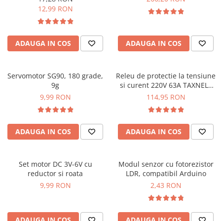
12,99 RON
ADAUGA IN COS
ADAUGA IN COS
Servomotor SG90, 180 grade,
Releu de protectie la tensiune
9g
si curent 220V 63A TAXNELE
TVPS1-63C
9,99 RON
114,95 RON
ADAUGA IN COS
ADAUGA IN COS
Set motor DC 3V-6V cu
Modul senzor cu fotorezistor
reductor si roata
LDR, compatibil Arduino
9,99 RON
2,43 RON
ADAUGA IN COS
ADAUGA IN COS