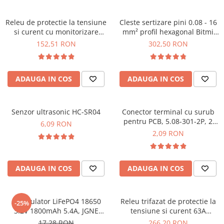
YAHBOOM
YATO
Releu de protectie la tensiune
Cleste sertizare pini 0.08 - 16
ZUBR
si curent cu monitorizare
mm² profil hexagonal Bitmi
consum, 220V 63A, TAXNELE
10047
152,51 RON
302,50 RON
TVPS1-63P
ADAUGA IN COS
ADAUGA IN COS
Senzor ultrasonic HC-SR04
Conector terminal cu surub
pentru PCB, 5.08-301-2P, 2
6,09 RON
pini
2,09 RON
ADAUGA IN COS
ADAUGA IN COS
Acumulator LiFePO4 18650
Releu trifazat de protectie la
-25%
3.2V 1800mAh 5.4A, JGNE
tensiune si curent 63A
MH48108
TAXNELE TVPS3-63
17,28 RON
266,20 RON