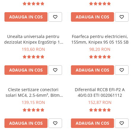
ADAUGA IN COS
ADAUGA IN COS
Unealta universala pentru
Foarfeca pentru electricieni,
dezizolat Knipex ErgoStrip 16
155mm, Knipex 95 05 155 SB
95 01 SB
193,60 RON
98,20 RON
ADAUGA IN COS
ADAUGA IN COS
Cleste sertizare conectori
Diferential RCCB EFI-P2 A
solari MC4, 2.5-6mm², Bitmi
40/0.03 ETI 002061112
10902
139,15 RON
152,87 RON
ADAUGA IN COS
ADAUGA IN COS