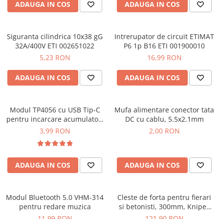
Placi de Expansiune
ADAUGA IN COS
ADAUGA IN COS
Tablouri Electrice
Chei Dinamometrice
Camere Termoviziune
JBC
Module Electronice
Accesorii Tablouri Electrice
Chei Fixe
JCD
Sublere
Senzori Electronici
Stabilizatoare de Tensiune
Chei Reglabile
Siguranta cilindrica 10x38 gG
Intrerupator de circuit ETIMAT
JGNE
Micrometre
32A/400V ETI 002651022
P6 1p B16 ETI 001900010
Componente Electronice
Chei Combinate
Convertoare de Tensiune
KEYESTUDIO
5,23 RON
16,99 RON
Chei Inelare cu Cot
Gadgets
KNIPEX
Banda Izolatoare
Rulete
KPS
ADAUGA IN COS
ADAUGA IN COS
Nivele cu bula
LG CHEM
Truse de Scule
LONGWEI
Modul TP4056 cu USB Tip-C
Mufa alimentare conector tata
Scule Electrice
MESTEK
pentru incarcare acumulatori
DC cu cablu, 5.5x2.1mm
Unelte Multifunctionale
MICROBIT
Litiu, 5V/1A
3,99 RON
2,00 RON
Surubelnite Electrice
MURATA
Polizoare
MOLICEL
Masini de Gaurit si Insurubat
MVAVA
ADAUGA IN COS
ADAUGA IN COS
Accesorii pentru Gaurit
OPTO-EDU
PIERGIACOMI
Burghie pentru Metal
Modul Bluetooth 5.0 VHM-314
Cleste de forta pentru fierari
RASPBERRY PI
Genti pentru Scule si Unelte
pentru redare muzica
si betonisti, 300mm, Knipex
RUKO
99 10 300
11,99 RON
121,90 RON