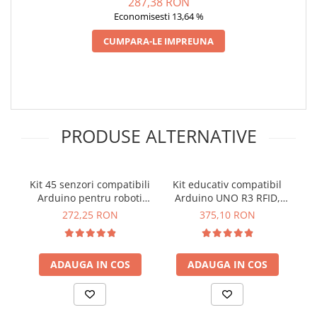
287,38 RON
Lanterne
Economisesti 13,64 %
Lanterne de Cap
CUMPARA-LE IMPREUNA
Lanterne de Mana
Lampi Solare
Proiectoare LED
Aeroterme
Auto
PRODUSE ALTERNATIVE
Roboti de Pornire Auto
Microscoape Biologice
Kit 45 senzori compatibili
Kit educativ compatibil
Ki
Arduino pentru roboti
Arduino UNO R3 RFID,
sau diverse proiecte,
Bitmi 10173
272,25 RON
375,10 RON
Bitmi 10174
ADAUGA IN COS
ADAUGA IN COS