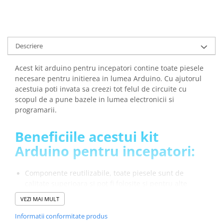
Descriere
Acest kit arduino pentru incepatori contine toate piesele
necesare pentru initierea in lumea Arduino. Cu ajutorul
acestuia poti invata sa creezi tot felul de circuite cu
scopul de a pune bazele in lumea electronicii si
programarii.
Beneficiile acestui kit
Arduino pentru incepatori:
Componente reutilizabile, toate piesele sunt de
calitate superioara si pot fi folosite si pentru alte
proiecte viitoare.
VEZI MAI MULT
Proiecte ghidate cu video si cod sursa, acces la un manual
detaliat in limba romana care iti ofera lectii pas cu pas pentru
Informatii conformitate produs
a invata sa folosesti fiecare componenta.