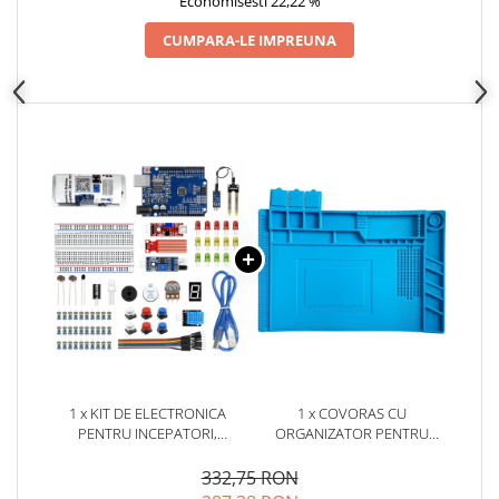
Economisesti 22,22 %
arc electric
Descarcatoare de Supratensiune
CUMPARA-LE IMPREUNA
Contactoare
Blocuri de Distributie
Tablouri Electrice
Accesorii Tablouri Electrice
Stabilizatoare de Tensiune
Convertoare de Tensiune
Banda Izolatoare
Panouri Fotovoltaice
Smart Home
Intrerupatoare Smart
Prize Inteligente
1 x KIT DE ELECTRONICA
1 x COVORAS CU
Module Smart Home
PENTRU INCEPATORI,
ORGANIZATOR PENTRU
Camere Supraveghere
COMPATIBIL ARDUINO, BITMI
ELECTRONISTI, BITMI 10126
10170
332,75 RON
Iluminat