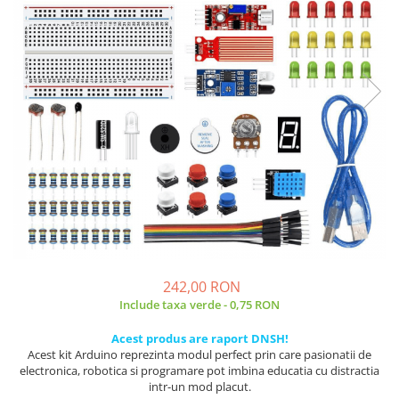
JBC
Termometre
JCD
Camere Termoviziune
JGNE
Sublere
KEYESTUDIO
Micrometre
KNIPEX
Scule si Unelte
KPS
Scule de Mana
LG CHEM
LONGWEI
Clesti de Taiat
MESTEK
Clesti pentru Dezizolat
MICROBIT
Clesti de Sertizare
MURATA
Clesti Multifunctionali
MOLICEL
Clesti Papagal
242,00 RON
MVAVA
Clesti Autoblocanti
Include taxa verde - 0,75 RON
OPTO-EDU
Menghine
Acest produs are raport DNSH!
PIERGIACOMI
Clesti Electrician 1000V
Acest kit Arduino reprezinta modul perfect prin care pasionatii de
RASPBERRY PI
Surubelnite Simple
electronica, robotica si programare pot imbina educatia cu distractia
intr-un mod placut.
RUKO
Surubelnite Electrician 1000V