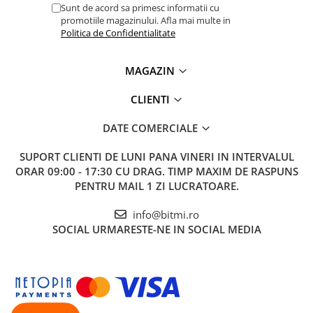
Sunt de acord sa primesc informatii cu
1x Instructiuni de asamblare, programare, utilizare
promotiile magazinului. Afla mai multe in
AICI
(recomandam dezarhivarea fisierului cu 7-Zip)
Politica de Confidentialitate
Greutate totala:
0.212 Kg
MAGAZIN
IMPORTANT:
Acest kit nu reprezinta un sistem "Plug-
and-Play" si necesita ca operatorul sa fie autodidact
CLIENTI
pentru conectarea componentelor si corectarea diferitor
erori de tip software si hardware daca acestea apar. Iti
DATE COMERCIALE
recomandam sa verifici instructiunile inainte de achizitie
prin click pe link-ul albastru de mai sus pentru a vedea
SUPORT CLIENTI
DE LUNI PANA VINERI IN INTERVALUL
daca este un proiect potrivit pentru tine.
ORAR 09:00 - 17:30 CU DRAG. TIMP MAXIM DE RASPUNS
PENTRU MAIL 1 ZI LUCRATOARE.
info@bitmi.ro
SOCIAL
URMARESTE-NE IN SOCIAL MEDIA