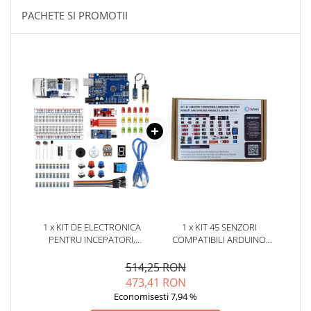
YAHBOOM
PACHETE SI PROMOTII
Burghie pentru Metal
YATO
Genti pentru Scule si Unelte
ZUBR
Electronica
Unelte pentru Electronica
Aparate de Sudura in Puncte
Microscoape Digitale
Osciloscoape Digitale
Generatoare de Semnal
Surse de Laborator
Statii de Lipit
Letcon
Accesorii pentru Lipit
1 x KIT DE ELECTRONICA
1 x KIT 45 SENZORI
PENTRU INCEPATORI,
COMPATIBILI ARDUINO
Surubelnite de Precizie
COMPATIBIL ARDUINO, BITMI
PENTRU ROBOTI SAU DIVERSE
Clesti de Precizie
10170
PROIECTE, BITMI 10174
514,25 RON
Kituri Electronice
473,41 RON
Economisesti 7,94 %
Placi de Dezvoltare