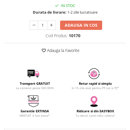
SCHRACK TECHNIK
IN STOC
Seturi de Surubelnite
Durata de livrare:
1-2 zile lucratoare
SAMSUNG
Cuttere
SUNKKO
Foarfeca Electrician
ADAUGA IN COS
SANYO
Chei Dinamometrice
SUPERFIRE
Cod Produs:
10170
Chei Fixe
SONOFF
Chei Reglabile
Adauga la Favorite
TERMOPASTY
Chei Combinate
TOPDON
Chei Inelare cu Cot
TAXNELE
Rulete
TENPOWER
Nivele cu bula
VICTOR
Truse de Scule
Transport GRATUIT
Retur rapid si simplu
VETO PRO PAC
La comenzi peste 500 RON
In 15 zile atat pentru PF cat si PJ*
Scule Electrice
WEICON
Unelte Multifunctionale
WERA
Surubelnite Electrice
WIHA
Garantie EXTINSA
Ridicare si din EASYBOX
Polizoare
GRATUIT 3 luni extra*
Tu decizi cand ridici coletul!
WAIT TOOLS
Masini de Gaurit si Insurubat
WEEEMAKE
Accesorii pentru Gaurit