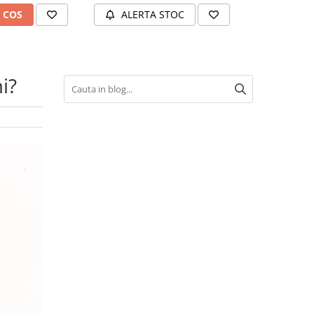
 COS
ALERTA STOC
ALERT
i?