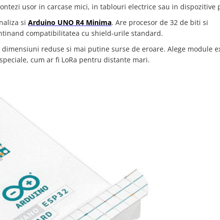
zi usor in carcase mici, in tablouri electrice sau in dispozitive p
naliza si
Arduino UNO R4 Minima
. Are procesor de 32 de biti si
tinand compatibilitatea cu shield-urile standard.
u, dimensiuni reduse si mai putine surse de eroare. Alege module e
peciale, cum ar fi LoRa pentru distante mari.