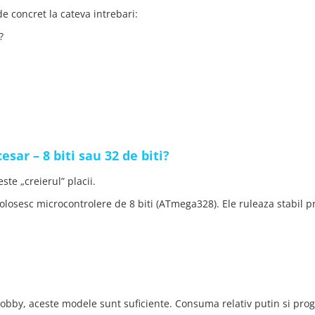
e concret la cateva intrebari:
?
sar – 8 biti sau 32 de biti?
ste „creierul” placii.
osesc microcontrolere de 8 biti (ATmega328). Ele ruleaza stabil p
hobby, aceste modele sunt suficiente. Consuma relativ putin si pro