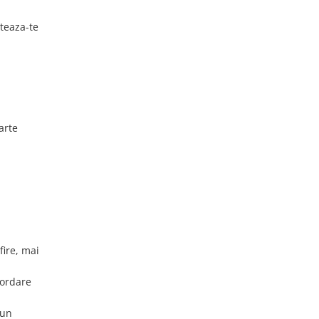
nteaza-te
arte
fire, mai
bordare
 un