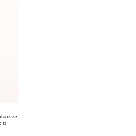
itorizare
p si