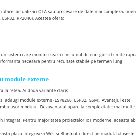
criptare, actualizari OTA sau procesare de date mai complexa, orie
, ESP32, RP2040). Acestea ofera:
i un sistem care monitorizeaza consumul de energie si trimite rapo
performanta necesara pentru rezultate stabile pe termen lung.
sau module externe
a la retea. Ai doua variante clare:
at si adaugi module externe (ESP8266, ESP32, GSM). Avantajul este
schimba usor modulul. Dezavantajul apare la complexitate: mai multe 
th integrat. Pentru majoritatea proiectelor IoT moderne, aceasta a
easta placa integreaza WiFi si Bluetooth direct pe modul, foloseste