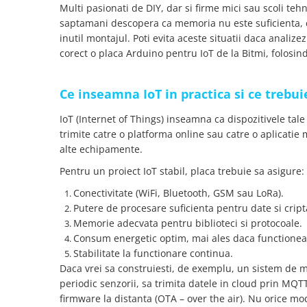
YAHBOOM
Multi pasionati de DIY, dar si firme mici sau scoli te
Burghie pentru Metal
saptamani descopera ca memoria nu este suficienta, c
YATO
Genti pentru Scule si Unelte
inutil montajul. Poti evita aceste situatii daca analizez
ZUBR
corect o placa Arduino pentru IoT de la Bitmi, folosind
Electronica
Unelte pentru Electronica
Ce inseamna IoT in practica si ce trebui
Aparate de Sudura in Puncte
Microscoape Digitale
IoT (Internet of Things) inseamna ca dispozitivele tale
Osciloscoape Digitale
trimite catre o platforma online sau catre o aplicatie
Generatoare de Semnal
alte echipamente.
Surse de Laborator
Pentru un proiect IoT stabil, placa trebuie sa asigure:
Statii de Lipit
Conectivitate (WiFi, Bluetooth, GSM sau LoRa).
Letcon
Putere de procesare suficienta pentru date si cript
Accesorii pentru Lipit
Memorie adecvata pentru biblioteci si protocoale.
Surubelnite de Precizie
Consum energetic optim, mai ales daca functionea
Stabilitate la functionare continua.
Clesti de Precizie
Daca vrei sa construiesti, de exemplu, un sistem de m
Kituri Electronice
periodic senzorii, sa trimita datele in cloud prin MQT
Placi de Dezvoltare
firmware la distanta (OTA – over the air). Nu orice mod