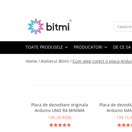
Toate Produsele
Producatori
Aparate de Masura si Control
AEROO SHIELD
Multimetre Digitale
ARDUINO
BITMI
TOATE PRODUSELE
PRODUCATORI
DE CE SA
Clampmetre Digitale
BENETECH
Testere Rezistenta Impamantare
Home /
Atelierul Bitmi /
Cum aleg corect o placa Ardui
C-LOGIC
Testere Rezistenta Izolatie
DASQUA
Accesorii AMC
ETI
Nivele Laser
EVE
FLUKE
Telemetre Laser
FNIRSI
Creioane de Tensiune
Placa de dezvoltare originala
Placa de dezvolt
GVDA
Arduino UNO R4 MINIMA
Arduino NA
Detectoare de Cabluri
HAYEAR
136,24 RON
139,15
Detectoare de Gaze
HUEPAR
Camere Endoscopice
IRIMO