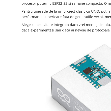
Lanterne
procesor puternic ESP32-S3 si ramane compacta. O monte
Lanterne de Cap
Pentru upgrade de la un proiect clasic cu UNO, poti a
performante superioare fata de generatiile vechi, men
Lanterne de Mana
Lampi Solare
Alege conectivitate integrata daca vrei montaj simpl
daca experimentezi sau daca ai nevoie de protocoale s
Proiectoare LED
Aeroterme
Auto
Roboti de Pornire Auto
Microscoape Biologice