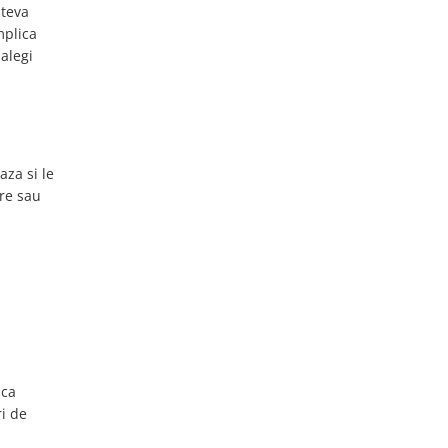
ateva
mplica
 alegi
aza si le
are sau
sca
ri de