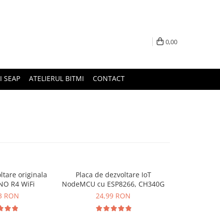
0,00
I SEAP
ATELIERUL BITMI
CONTACT
ltare originala
Placa de dezvoltare IoT
Placa de dez
NO R4 WiFi
NodeMCU cu ESP8266, CH340G
D1 mini cu 
conect
3 RON
24,99 RON
27