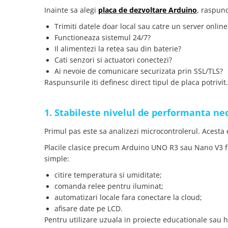
Placi de Expansiune
Inainte sa alegi
placa de dezvoltare Arduino
, raspund
Module Electronice
Trimiti datele doar local sau catre un server online
Senzori Electronici
Functioneaza sistemul 24/7?
Il alimentezi la retea sau din baterie?
Componente Electronice
Cati senzori si actuatori conectezi?
Gadgets
Ai nevoie de comunicare securizata prin SSL/TLS?
Raspunsurile iti definesc direct tipul de placa potrivit.
Electrice
Acumulatori si Baterii
1. Stabileste nivelul de performanta nece
Acumulatori
Baterii
Primul pas este sa analizezi microcontrolerul. Acesta e
Distributie Comutatie si Protectie
Placile clasice precum Arduino UNO R3 sau Nano V3 fol
Contoare si Relee Electrice
simple:
Sigurante Automate
citire temperatura si umiditate;
Sigurante Fuzibile
comanda relee pentru iluminat;
Sigurante Diferentiale RCBO
automatizari locale fara conectare la cloud;
afisare date pe LCD.
Protectii diferentiale RCCB
Pentru utilizare uzuala in proiecte educationale sau 
Dispozitive AFDD detectare defect