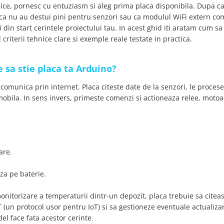
hnice, pornesc cu entuziasm si aleg prima placa disponibila. Dupa c
a nu au destui pini pentru senzori sau ca modulul WiFi extern co
i din start cerintele proiectului tau. In acest ghid iti aratam cum sa
 criterii tehnice clare si exemple reale testate in practica.
e sa stie placa ta Arduino?
 comunica prin internet. Placa citeste date de la senzori, le procese
 mobila. In sens invers, primeste comenzi si actioneaza relee, moto
are.
za pe baterie.
onitorizare a temperaturii dintr-un depozit, placa trebuie sa citea
T (un protocol usor pentru IoT) si sa gestioneze eventuale actualiza
el face fata acestor cerinte.