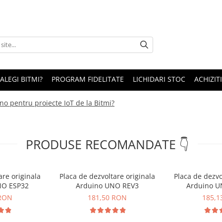
 ALEGI BITMI?
PROGRAM FIDELITATE
LICHIDARI STOC
ACHIZITI
no pentru proiecte IoT de la Bitmi?
PRODUSE RECOMANDATE 👇
are originala
Placa de dezvoltare originala
Placa de dezvo
NO ESP32
Arduino UNO REV3
Arduino U
 RON
181,50 RON
185,1