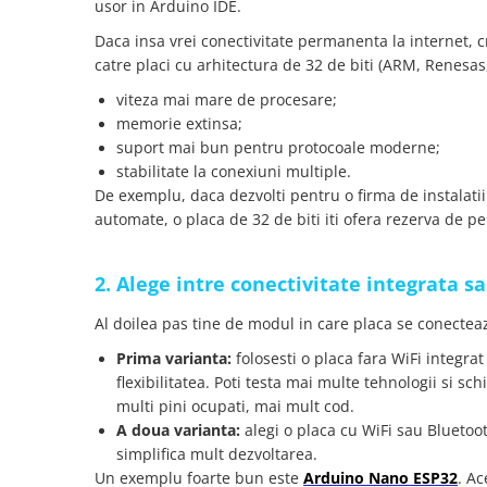
usor in Arduino IDE.
arc electric
Descarcatoare de Supratensiune
Daca insa vrei conectivitate permanenta la internet, 
catre placi cu arhitectura de 32 de biti (ARM, Renesas
Contactoare
Blocuri de Distributie
viteza mai mare de procesare;
Tablouri Electrice
memorie extinsa;
suport mai bun pentru protocoale moderne;
Accesorii Tablouri Electrice
stabilitate la conexiuni multiple.
Stabilizatoare de Tensiune
De exemplu, daca dezvolti pentru o firma de instalati
Convertoare de Tensiune
automate, o placa de 32 de biti iti ofera rezerva de 
Banda Izolatoare
Panouri Fotovoltaice
2. Alege intre conectivitate integrata 
Smart Home
Al doilea pas tine de modul in care placa se conecteaz
Intrerupatoare Smart
Prima varianta:
folosesti o placa fara WiFi integr
Prize Inteligente
flexibilitatea. Poti testa mai multe tehnologii si 
Module Smart Home
multi pini ocupati, mai mult cod.
A doua varianta:
alegi o placa cu WiFi sau Bluetoo
Camere Supraveghere
simplifica mult dezvoltarea.
Iluminat
Un exemplu foarte bun este
Arduino Nano ESP32
. Ac