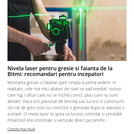
Nivela laser pentru gresie si faianta de la
Bitmi: recomandari pentru incepatori
Montarea gresiei si faiantei pare simpla la prima vedere. In
realitate, cele mai mici abateri de nivel se vad imediat: rosturi
care fug, colturi care nu se inchid corect, placi care nu sunt
aliniate. Daca esti pasionat de bricolaj sau lucrezi in constructii,
stii cat de greu este sa corectezi o greseala dupa ce adezivul s-
a intarit. O nivela laser te ajuta sa lucrezi controlat si previzibil.
Proiectezi linii orizontale si verticale direct pe perete...
c
Citeste mai mult