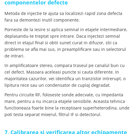
componentelor defecte
Metoda de injectie te ajuta sa localizezi rapid zona defecta
fara sa demontezi inutil componente.
Porneste de la iesire si aplica semnal in etajele intermediare,
deplasandu-te treptat spre intrare. Daca injectezi semnal
direct in etajul final si obtii sunet curat in difuzor, stii ca
problema se afla mai sus, in preamplificare sau in selectorul
de intrari.
In amplificatoare stereo, compara traseul pe canalul bun cu
cel defect. Masoara aceleasi puncte si cauta diferente. In
majoritatea cazurilor, vei identifica un tranzistor intrerupt, o
lipitura rece sau un condensator de cuplaj degradat.
Pentru circuite RF, foloseste sonde adecvate, cu impedanta
mare, pentru a nu incarca etajele sensibile. Aceasta tehnica
functioneaza foarte bine la receptoare superheterodina, unde
poti testa separat mixerul, filtrul IF si detectorul.
7. Calibrarea si verificarea altor echipamente