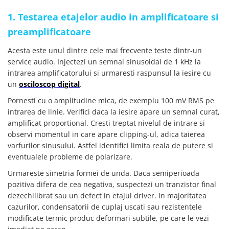
YAHBOOM
Burghie pentru Metal
1. Testarea etajelor audio in amplificatoare si
YATO
Genti pentru Scule si Unelte
preamplificatoare
ZUBR
Electronica
Acesta este unul dintre cele mai frecvente teste dintr-un
Unelte pentru Electronica
service audio. Injectezi un semnal sinusoidal de 1 kHz la
Aparate de Sudura in Puncte
intrarea amplificatorului si urmaresti raspunsul la iesire cu
Microscoape Digitale
un
osciloscop digital
.
Osciloscoape Digitale
Pornesti cu o amplitudine mica, de exemplu 100 mV RMS pe
Generatoare de Semnal
intrarea de linie. Verifici daca la iesire apare un semnal curat,
amplificat proportional. Cresti treptat nivelul de intrare si
Surse de Laborator
observi momentul in care apare clipping-ul, adica taierea
Statii de Lipit
varfurilor sinusului. Astfel identifici limita reala de putere si
Letcon
eventualele probleme de polarizare.
Accesorii pentru Lipit
Urmareste simetria formei de unda. Daca semiperioada
Surubelnite de Precizie
pozitiva difera de cea negativa, suspectezi un tranzistor final
Clesti de Precizie
dezechilibrat sau un defect in etajul driver. In majoritatea
Kituri Electronice
cazurilor, condensatorii de cuplaj uscati sau rezistentele
modificate termic produc deformari subtile, pe care le vezi
Placi de Dezvoltare