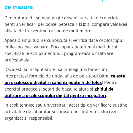
de masura
Generatorul de semnal poate deveni sursa ta de referinta
pentru verificari periodice. Seteaza 1 kHz si compara valoarea
afisata de frecventmetru sau de multimetru.
Aplica o amplitudine cunoscuta si verifica daca osciloscopul
indica aceeasi valoare. Daca apar abateri mai mari decat
specificatiile echipamentului, programeaza o calibrare
profesionala.
Daca esti la inceput si vrei sa intelegi mai bine cum
interpretezi formele de unda, afla de pe site-ul Bitmi
ce este
un osciloscop digital si cand iti poate fi de folos
! Pentru
exercitii practice si setari de baza, te ajuta si
ghidul de
utilizare a osciloscopului digital pentru incepatori
.
In scoli tehnice sau universitati, acest tip de verificare sustine
activitatile de laborator si ii invata pe studenti sa lucreze
organizat si responsabil.