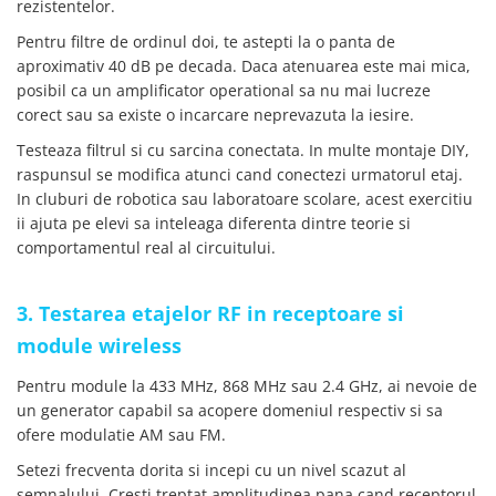
rezistentelor.
arc electric
Descarcatoare de Supratensiune
Pentru filtre de ordinul doi, te astepti la o panta de
aproximativ 40 dB pe decada. Daca atenuarea este mai mica,
Contactoare
posibil ca un amplificator operational sa nu mai lucreze
Blocuri de Distributie
corect sau sa existe o incarcare neprevazuta la iesire.
Tablouri Electrice
Testeaza filtrul si cu sarcina conectata. In multe montaje DIY,
Accesorii Tablouri Electrice
raspunsul se modifica atunci cand conectezi urmatorul etaj.
Stabilizatoare de Tensiune
In cluburi de robotica sau laboratoare scolare, acest exercitiu
Convertoare de Tensiune
ii ajuta pe elevi sa inteleaga diferenta dintre teorie si
comportamentul real al circuitului.
Banda Izolatoare
Panouri Fotovoltaice
3. Testarea etajelor RF in receptoare si
Smart Home
module wireless
Intrerupatoare Smart
Prize Inteligente
Pentru module la 433 MHz, 868 MHz sau 2.4 GHz, ai nevoie de
un generator capabil sa acopere domeniul respectiv si sa
Module Smart Home
ofere modulatie AM sau FM.
Camere Supraveghere
Setezi frecventa dorita si incepi cu un nivel scazut al
Iluminat
semnalului. Cresti treptat amplitudinea pana cand receptorul