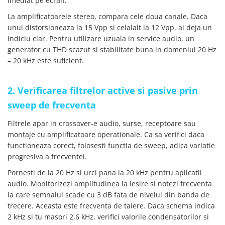
imediat pe ecran.
Placi de Expansiune
La amplificatoarele stereo, compara cele doua canale. Daca
Module Electronice
unul distorsioneaza la 15 Vpp si celalalt la 12 Vpp, ai deja un
Senzori Electronici
indiciu clar. Pentru utilizare uzuala in service audio, un
generator cu THD scazut si stabilitate buna in domeniul 20 Hz
Componente Electronice
– 20 kHz este suficient.
Gadgets
Electrice
2. Verificarea filtrelor active si pasive prin
Acumulatori si Baterii
sweep de frecventa
Acumulatori
Filtrele apar in crossover-e audio, surse, receptoare sau
Baterii
montaje cu amplificatoare operationale. Ca sa verifici daca
Distributie Comutatie si Protectie
functioneaza corect, folosesti functia de sweep, adica variatie
Contoare si Relee Electrice
progresiva a frecventei.
Sigurante Automate
Pornesti de la 20 Hz si urci pana la 20 kHz pentru aplicatii
Sigurante Fuzibile
audio. Monitorizezi amplitudinea la iesire si notezi frecventa
Sigurante Diferentiale RCBO
la care semnalul scade cu 3 dB fata de nivelul din banda de
trecere. Aceasta este frecventa de taiere. Daca schema indica
Protectii diferentiale RCCB
2 kHz si tu masori 2,6 kHz, verifici valorile condensatorilor si
Dispozitive AFDD detectare defect