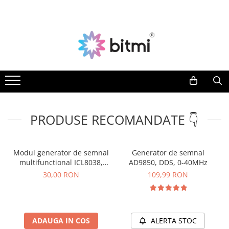
Toate Produsele
Producatori
Aparate de Masura si Control
AEROO SHIELD
Multimetre Digitale
ARDUINO
BITMI
Clampmetre Digitale
BENETECH
Testere Rezistenta Impamantare
C-LOGIC
Testere Rezistenta Izolatie
PRODUSE RECOMANDATE 👇
DASQUA
Accesorii AMC
ETI
Nivele Laser
EVE
Modul generator de semnal
Generator de semnal
FLUKE
multifunctional ICL8038,
AD9850, DDS, 0-40MHz
Telemetre Laser
12V - 15VDC
FNIRSI
30,00 RON
109,99 RON
Creioane de Tensiune
GVDA
Detectoare de Cabluri
HAYEAR
Detectoare de Gaze
HUEPAR
ADAUGA IN COS
ALERTA STOC
Camere Endoscopice
IRIMO