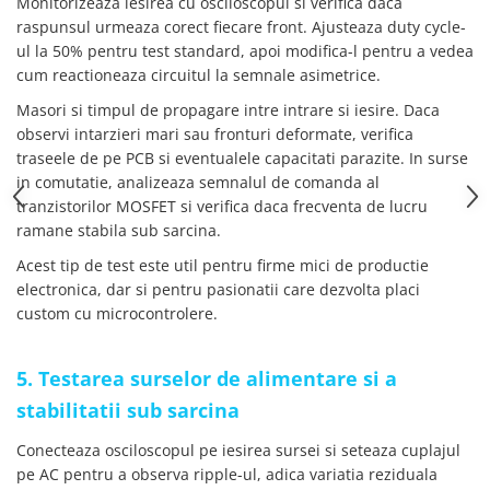
Monitorizeaza iesirea cu osciloscopul si verifica daca
raspunsul urmeaza corect fiecare front. Ajusteaza duty cycle-
ul la 50% pentru test standard, apoi modifica-l pentru a vedea
cum reactioneaza circuitul la semnale asimetrice.
Masori si timpul de propagare intre intrare si iesire. Daca
observi intarzieri mari sau fronturi deformate, verifica
traseele de pe PCB si eventualele capacitati parazite. In surse
in comutatie, analizeaza semnalul de comanda al
tranzistorilor MOSFET si verifica daca frecventa de lucru
ramane stabila sub sarcina.
Acest tip de test este util pentru firme mici de productie
electronica, dar si pentru pasionatii care dezvolta placi
custom cu microcontrolere.
5. Testarea surselor de alimentare si a
stabilitatii sub sarcina
Conecteaza osciloscopul pe iesirea sursei si seteaza cuplajul
pe AC pentru a observa ripple-ul, adica variatia reziduala