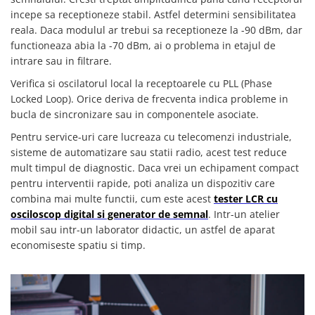
Lanterne
incepe sa receptioneze stabil. Astfel determini sensibilitatea
reala. Daca modulul ar trebui sa receptioneze la -90 dBm, dar
Lanterne de Cap
functioneaza abia la -70 dBm, ai o problema in etajul de
Lanterne de Mana
intrare sau in filtrare.
Lampi Solare
Verifica si oscilatorul local la receptoarele cu PLL (Phase
Proiectoare LED
Locked Loop). Orice deriva de frecventa indica probleme in
Aeroterme
bucla de sincronizare sau in componentele asociate.
Auto
Pentru service-uri care lucreaza cu telecomenzi industriale,
Roboti de Pornire Auto
sisteme de automatizare sau statii radio, acest test reduce
mult timpul de diagnostic. Daca vrei un echipament compact
Microscoape Biologice
pentru interventii rapide, poti analiza un dispozitiv care
combina mai multe functii, cum este acest
tester LCR cu
osciloscop digital si generator de semnal
. Intr-un atelier
mobil sau intr-un laborator didactic, un astfel de aparat
economiseste spatiu si timp.