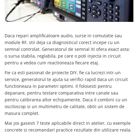
SCHRACK TECHNIK
Seturi de Surubelnite
SAMSUNG
Cuttere
SUNKKO
Foarfeca Electrician
SANYO
Chei Dinamometrice
Daca repari amplificatoare audio, surse in comutatie sau
SUPERFIRE
Chei Fixe
module RF, stii deja ca diagnosticul corect incepe cu un
SONOFF
Chei Reglabile
semnal controlat. Generatorul de semnal iti ofera exact asta:
TERMOPASTY
Chei Combinate
o sursa stabila, reglabila, pe care o poti injecta in circuit
TOPDON
Chei Inelare cu Cot
pentru a vedea cum reactioneaza fiecare etaj.
TAXNELE
Rulete
Fie ca esti pasionat de proiecte DIY, fie ca lucrezi intr-un
TENPOWER
Nivele cu bula
service, generatorul te ajuta sa verifici rapid daca un circuit
VICTOR
functioneaza in parametri optimi. Il folosesti pentru
Truse de Scule
depanare, pentru testare comparativa intre canale sau
VETO PRO PAC
Scule Electrice
pentru calibrarea altor echipamente. Daca il combini cu un
WEICON
Unelte Multifunctionale
osciloscop si un multimetru de calitate, obtii un sistem de
WERA
Surubelnite Electrice
masura complet.
WIHA
Polizoare
Mai jos gasesti 7 teste aplicabile direct in atelier, cu exemple
WAIT TOOLS
Masini de Gaurit si Insurubat
concrete si recomandari practice rezultate din utilizare reala.
WEEEMAKE
Accesorii pentru Gaurit