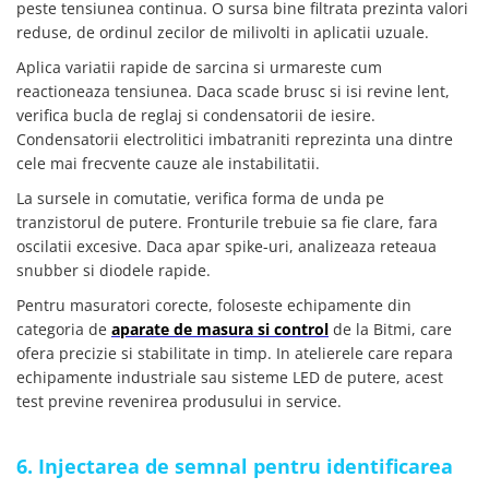
peste tensiunea continua. O sursa bine filtrata prezinta valori
reduse, de ordinul zecilor de milivolti in aplicatii uzuale.
Aplica variatii rapide de sarcina si urmareste cum
reactioneaza tensiunea. Daca scade brusc si isi revine lent,
verifica bucla de reglaj si condensatorii de iesire.
Condensatorii electrolitici imbatraniti reprezinta una dintre
cele mai frecvente cauze ale instabilitatii.
La sursele in comutatie, verifica forma de unda pe
tranzistorul de putere. Fronturile trebuie sa fie clare, fara
oscilatii excesive. Daca apar spike-uri, analizeaza reteaua
snubber si diodele rapide.
Pentru masuratori corecte, foloseste echipamente din
categoria de
aparate de masura si control
de la Bitmi, care
ofera precizie si stabilitate in timp. In atelierele care repara
echipamente industriale sau sisteme LED de putere, acest
test previne revenirea produsului in service.
6. Injectarea de semnal pentru identificarea