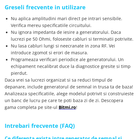
Greseli frecvente in utilizare
Nu aplica amplitudini mari direct pe intrari sensibile.
Verifica mereu specificatiile circuitului.
Nu ignora impedanta de iesire a generatorului. Daca
lucrezi pe 50 Ohmi, foloseste cabluri si terminatii potrivite.
Nu lasa cabluri lungi si neecranate in zona RF. Vei
introduce zgomot si erori de masura.
Programeaza verificari periodice ale generatorului. Un
echipament necalibrat duce la diagnostice gresite si timp
pierdut.
Daca vrei sa lucrezi organizat si sa reduci timpul de
depanare, include generatorul de semnal in trusa ta de baza!
Analizeaza specificatiile, alege modelul potrivit si construieste
un banc de lucru pe care te poti baza zi de zi. Descopera
gama completa pe site-ul
Bitmi.ro
!
Intrebari frecvente (FAQ)
Ce diferenta exista intre generator de semnal si