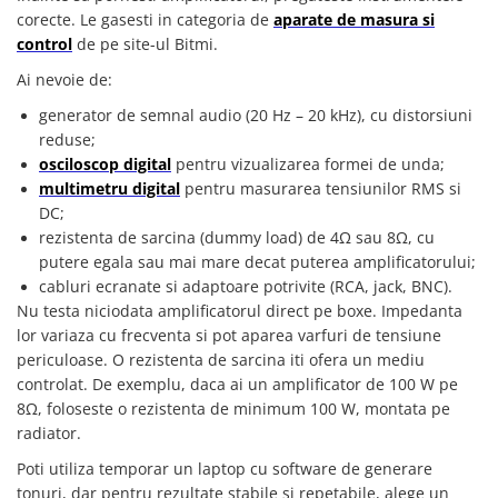
YAHBOOM
corecte. Le gasesti in categoria de
aparate de masura si
YATO
control
de pe site-ul Bitmi.
ZUBR
Ai nevoie de:
generator de semnal audio (20 Hz – 20 kHz), cu distorsiuni
reduse;
osciloscop digital
pentru vizualizarea formei de unda;
multimetru digital
pentru masurarea tensiunilor RMS si
DC;
rezistenta de sarcina (dummy load) de 4Ω sau 8Ω, cu
putere egala sau mai mare decat puterea amplificatorului;
cabluri ecranate si adaptoare potrivite (RCA, jack, BNC).
Nu testa niciodata amplificatorul direct pe boxe. Impedanta
lor variaza cu frecventa si pot aparea varfuri de tensiune
periculoase. O rezistenta de sarcina iti ofera un mediu
controlat. De exemplu, daca ai un amplificator de 100 W pe
8Ω, foloseste o rezistenta de minimum 100 W, montata pe
radiator.
Poti utiliza temporar un laptop cu software de generare
tonuri, dar pentru rezultate stabile si repetabile, alege un