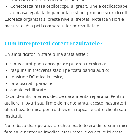
Conecteaza masa osciloscopului gresit. Unele osciloscoape
au masa legata la impamantare si pot produce scurtcircuit.
Lucreaza organizat si creste nivelul treptat. Noteaza valorile
masurate. Asa poti compara ulterior rezultatele.
Cum interpretezi corect rezultatele?
Un amplificator in stare buna arata astfel:
sinus curat pana aproape de puterea nominala;
raspuns in frecventa stabil pe toata banda audio;
tensiune DC mica la iesire;
fara oscilatii parazite;
canale echilibrate.
Daca identifici abateri, decide daca merita reparatia. Pentru
ateliere, PFA-uri sau firme de mentenanta, aceste masuratori
ofera baza tehnica pentru devize si rapoarte catre clienti sau
institutii.
Nu te baza doar pe auz. Urechea poate tolera distorsiuni mici
fara sa le perceapa imediat. Masuratorile obiective iti arata