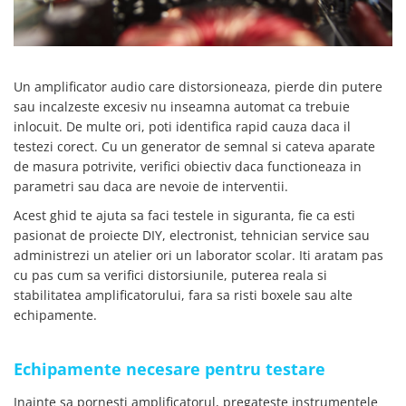
SCHRACK TECHNIK
SAMSUNG
SUNKKO
Un amplificator audio care distorsioneaza, pierde din putere
SANYO
sau incalzeste excesiv nu inseamna automat ca trebuie
SUPERFIRE
inlocuit. De multe ori, poti identifica rapid cauza daca il
SONOFF
testezi corect. Cu un generator de semnal si cateva aparate
TERMOPASTY
de masura potrivite, verifici obiectiv daca functioneaza in
TOPDON
parametri sau daca are nevoie de interventii.
TAXNELE
Acest ghid te ajuta sa faci testele in siguranta, fie ca esti
TENPOWER
pasionat de proiecte DIY, electronist, tehnician service sau
VICTOR
administrezi un atelier ori un laborator scolar. Iti aratam pas
cu pas cum sa verifici distorsiunile, puterea reala si
VETO PRO PAC
stabilitatea amplificatorului, fara sa risti boxele sau alte
WEICON
echipamente.
WERA
WIHA
Echipamente necesare pentru testare
WAIT TOOLS
WEEEMAKE
Inainte sa pornesti amplificatorul, pregateste instrumentele