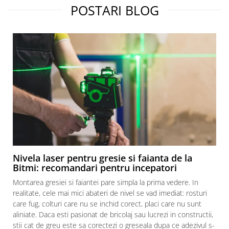
POSTARI BLOG
Nivela laser pentru gresie si faianta de la
Bitmi: recomandari pentru incepatori
Montarea gresiei si faiantei pare simpla la prima vedere. In
realitate, cele mai mici abateri de nivel se vad imediat: rosturi
care fug, colturi care nu se inchid corect, placi care nu sunt
aliniate. Daca esti pasionat de bricolaj sau lucrezi in constructii,
stii cat de greu este sa corectezi o greseala dupa ce adezivul s-