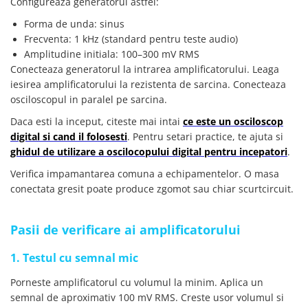
Configureaza generatorul astfel:
Forma de unda: sinus
Frecventa: 1 kHz (standard pentru teste audio)
Amplitudine initiala: 100–300 mV RMS
Conecteaza generatorul la intrarea amplificatorului. Leaga
iesirea amplificatorului la rezistenta de sarcina. Conecteaza
osciloscopul in paralel pe sarcina.
Daca esti la inceput, citeste mai intai
ce este un osciloscop
digital si cand il folosesti
. Pentru setari practice, te ajuta si
ghidul de utilizare a oscilocopului digital pentru incepatori
.
Verifica impamantarea comuna a echipamentelor. O masa
conectata gresit poate produce zgomot sau chiar scurtcircuit.
Pasii de verificare ai amplificatorului
1. Testul cu semnal mic
Porneste amplificatorul cu volumul la minim. Aplica un
semnal de aproximativ 100 mV RMS. Creste usor volumul si