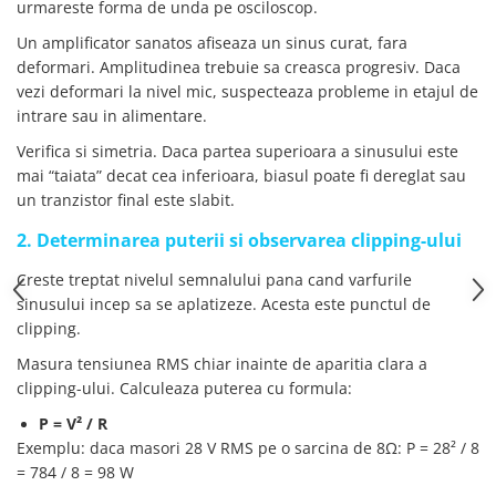
urmareste forma de unda pe osciloscop.
Un amplificator sanatos afiseaza un sinus curat, fara
deformari. Amplitudinea trebuie sa creasca progresiv. Daca
vezi deformari la nivel mic, suspecteaza probleme in etajul de
intrare sau in alimentare.
Verifica si simetria. Daca partea superioara a sinusului este
mai “taiata” decat cea inferioara, biasul poate fi dereglat sau
un tranzistor final este slabit.
2. Determinarea puterii si observarea clipping-ului
Creste treptat nivelul semnalului pana cand varfurile
sinusului incep sa se aplatizeze. Acesta este punctul de
clipping.
Masura tensiunea RMS chiar inainte de aparitia clara a
clipping-ului. Calculeaza puterea cu formula:
P = V² / R
Exemplu: daca masori 28 V RMS pe o sarcina de 8Ω: P = 28² / 8
= 784 / 8 = 98 W