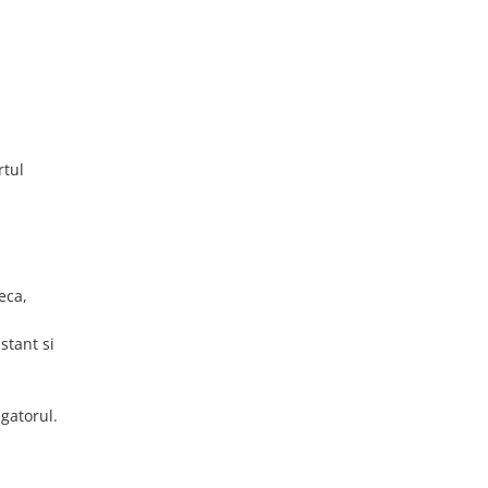
rtul
eca,
stant si
igatorul.