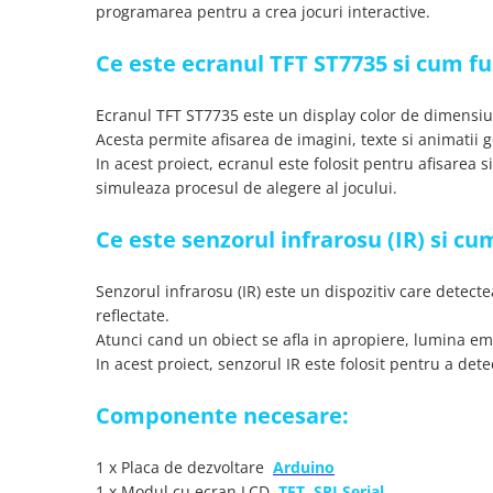
programarea pentru a crea jocuri interactive.
YAHBOOM
Burghie pentru Metal
YATO
Genti pentru Scule si Unelte
Ce este ecranul TFT ST7735 si cum f
ZUBR
Electronica
Ecranul TFT ST7735 este un display color de dimensiun
Unelte pentru Electronica
Acesta permite afisarea de imagini, texte si animatii 
Aparate de Sudura in Puncte
In acest proiect, ecranul este folosit pentru afisarea 
Microscoape Digitale
simuleaza procesul de alegere al jocului.
Osciloscoape Digitale
Ce este senzorul infrarosu (IR) si c
Generatoare de Semnal
Surse de Laborator
Senzorul infrarosu (IR) este un dispozitiv care detecte
Statii de Lipit
reflectate.
Letcon
Atunci cand un obiect se afla in apropiere, lumina em
Accesorii pentru Lipit
In acest proiect, senzorul IR este folosit pentru a de
Surubelnite de Precizie
Clesti de Precizie
Componente necesare:
Kituri Electronice
1 x Placa de dezvoltare
Arduino
Placi de Dezvoltare
1 x Modul cu ecran LCD,
TFT, SPI Serial