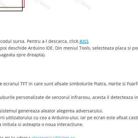
 codul sursa. Pentru a-l descarca, click
AICI
.
poi deschide Arduino IDE. Din meniul Tools, selecteaza placa si po
sageata spre dreapta).
ecranul TFT in care sunt afisate simbolurile Piatra, Hartie si Foarf
uburile personalizate de senzorul infrarosu, acesta il detecteaza in
 sistemul genereaza aleator alegerea adversarului.
i utilizatorului cu cea a Arduino-ului, iar pe ecran este afisat cast
 initiala si asteapta o noua interactiune.
rie-mi la adresa
electronica@bitmi.ro
.