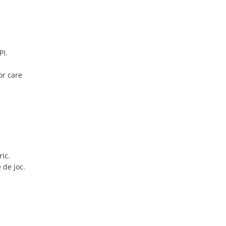
PI.
or care
ic.
 de joc.