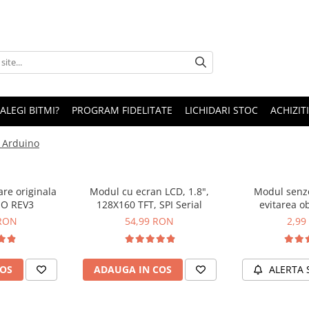
 ALEGI BITMI?
PROGRAM FIDELITATE
LICHIDARI STOC
ACHIZITI
u Arduino
are originala
Modul cu ecran LCD, 1.8",
Modul senzo
NO REV3
128X160 TFT, SPI Serial
evitarea ob
compatibi
 RON
54,99 RON
2,99
COS
ADAUGA IN COS
ALERTA 