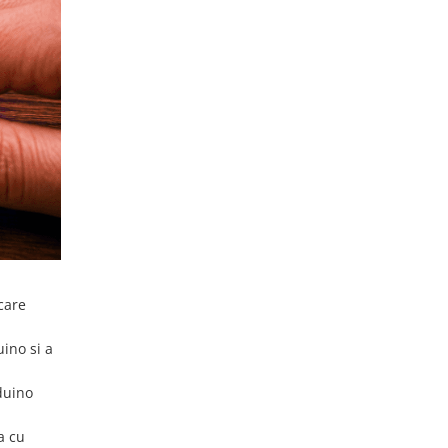
 care
uino si a
duino
a cu