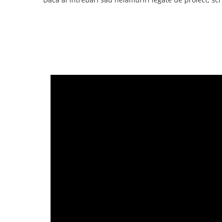
Lanterne
Lanterne de Cap
Lanterne de Mana
Lampi Solare
Proiectoare LED
Aeroterme
Auto
Roboti de Pornire Auto
Microscoape Biologice