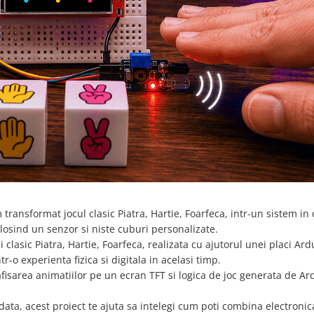
m transformat jocul clasic Piatra, Hartie, Foarfeca, intr-un sistem in
losind un senzor si niste cuburi personalizate.
clasic Piatra, Hartie, Foarfeca, realizata cu ajutorul unei placi Ard
o experienta fizica si digitala in acelasi timp.
fisarea animatiilor pe un ecran TFT si logica de joc generata de Ar
odata, acest proiect te ajuta sa intelegi cum poti combina electronic