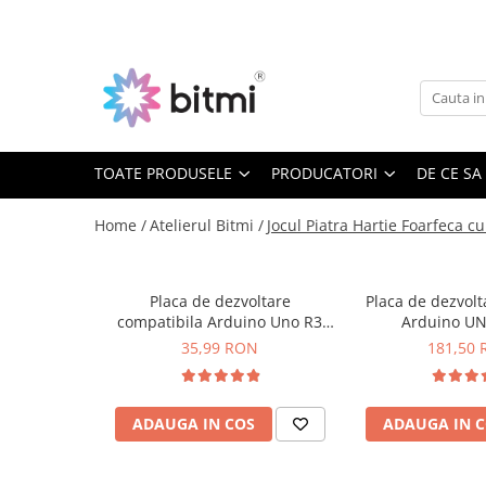
Toate Produsele
Producatori
Aparate de Masura si Control
AEROO SHIELD
Multimetre Digitale
ARDUINO
BITMI
TOATE PRODUSELE
PRODUCATORI
DE CE SA
Clampmetre Digitale
BENETECH
Testere Rezistenta Impamantare
Home /
Atelierul Bitmi /
Jocul Piatra Hartie Foarfeca c
C-LOGIC
Testere Rezistenta Izolatie
DASQUA
Accesorii AMC
ETI
Placa de dezvoltare
Placa de dezvolt
Nivele Laser
EVE
compatibila Arduino Uno R3
Arduino U
FLUKE
ATMega328P-AU CH340G
Telemetre Laser
35,99 RON
181,50
FNIRSI
Creioane de Tensiune
GVDA
Detectoare de Cabluri
ADAUGA IN COS
ADAUGA IN 
HAYEAR
Detectoare de Gaze
HUEPAR
Camere Endoscopice
IRIMO