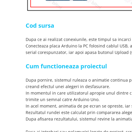
arc electric
Descarcatoare de Supratensiune
Contactoare
Cod sursa
Blocuri de Distributie
Tablouri Electrice
Dupa ce ai realizat conexiunile, este timpul sa incarci
Accesorii Tablouri Electrice
Conecteaza placa Arduino la PC folosind cablul USB, a
Stabilizatoare de Tensiune
serial corespunzator, iar apoi apasa butonul Upload (
Convertoare de Tensiune
Cum functioneaza proiectul
Banda Izolatoare
Panouri Fotovoltaice
Dupa pornire, sistemul ruleaza o animatie continua pe 
Smart Home
creand efectul unei alegeri in desfasurare.
Intrerupatoare Smart
In momentul in care utilizatorul apropie unul dintre c
trimite un semnal catre Arduino Uno.
Prize Inteligente
In acel moment, animatia de pe ecran se opreste, iar
Module Smart Home
Rezultatul rundei este calculat prin compararea alegeri
Camere Supraveghere
Dupa afisarea rezultatului, sistemul revine la animatia
Iluminat
Daca ai intrebari sau nelamuriri legate de proiect, sc