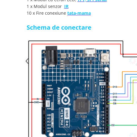
Placi de Expansiune
1 x Modul senzor
IR
Module Electronice
10 x Fire conexiune
tata-mama
Senzori Electronici
Schema de conectare
Componente Electronice
Gadgets
Electrice
Acumulatori si Baterii
Acumulatori
Baterii
Distributie Comutatie si Protectie
Contoare si Relee Electrice
Sigurante Automate
Sigurante Fuzibile
Sigurante Diferentiale RCBO
Protectii diferentiale RCCB
Dispozitive AFDD detectare defect