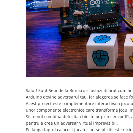
SCHRACK TECHNIK
Seturi de Surubelnite
SAMSUNG
Cuttere
SUNKKO
Foarfeca Electrician
SANYO
Chei Dinamometrice
SUPERFIRE
Chei Fixe
SONOFF
Chei Reglabile
TERMOPASTY
Chei Combinate
TOPDON
Chei Inelare cu Cot
TAXNELE
Rulete
TENPOWER
Nivele cu bula
VICTOR
Truse de Scule
VETO PRO PAC
Salut! Sunt Sebi de la Bitmi.ro si astazi iti arat cum a
Scule Electrice
Arduino devine adversarul tau, iar alegerea se face fo
WEICON
Unelte Multifunctionale
Acest proiect este o implementare interactiva a jocului 
WERA
Surubelnite Electrice
unor componente electronice care transforma jocul intr-
WIHA
Polizoare
Sistemul combina detectia obiectelor prin senzor IR, a
WAIT TOOLS
Masini de Gaurit si Insurubat
pentru a crea un adversar virtual imprevizibil.
WEEEMAKE
Pe langa faptul ca acest jucator nu se plictiseste nici
Accesorii pentru Gaurit