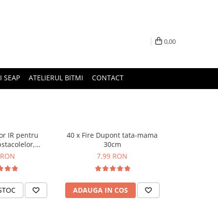
0,00
I SEAP
ATELIERUL BITMI
CONTACT
r IR pentru
40 x Fire Dupont tata-mama
stacolelor,
30cm
l Arduino
 RON
7,99 RON
STOC
ADAUGA IN COS