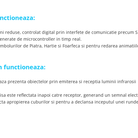
unctioneaza:
i reduse, controlat digital prin interfete de comunicatie precum S
generate de microcontroller in timp real.
simbolurilor de Piatra, Hartie si Foarfeca si pentru redarea animatiil
um functioneaza:
aza prezenta obiectelor prin emiterea si receptia luminii infrarosii
isa este reflectata inapoi catre receptor, generand un semnal electr
tecta apropierea cuburilor si pentru a declansa inceputul unei runde