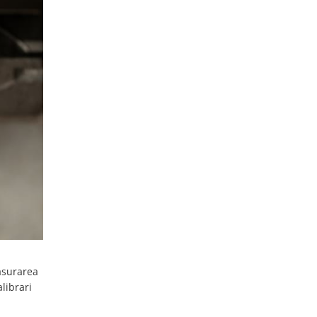
masurarea
alibrari