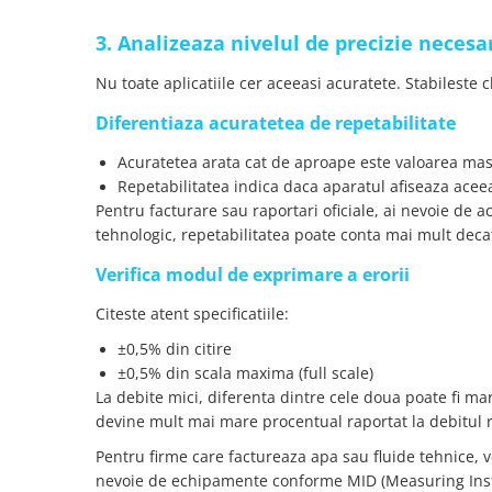
Lanterne
3. Analizeaza nivelul de precizie necesa
Lanterne de Cap
Lanterne de Mana
Nu toate aplicatiile cer aceeasi acuratete. Stabileste 
Lampi Solare
Diferentiaza acuratetea de repetabilitate
Proiectoare LED
Acuratetea arata cat de aproape este valoarea mas
Aeroterme
Repetabilitatea indica daca aparatul afiseaza aceeas
Auto
Pentru facturare sau raportari oficiale, ai nevoie de ac
Roboti de Pornire Auto
tehnologic, repetabilitatea poate conta mai mult deca
Microscoape Biologice
Verifica modul de exprimare a erorii
Citeste atent specificatiile:
±0,5% din citire
±0,5% din scala maxima (full scale)
La debite mici, diferenta dintre cele doua poate fi m
devine mult mai mare procentual raportat la debitul r
Pentru firme care factureaza apa sau fluide tehnice, ver
nevoie de echipamente conforme MID (Measuring Inst