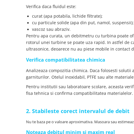
Placi de Expansiune
Verifica daca fluidul este:
Module Electronice
curat (apa potabila, lichide filtrate);
Senzori Electronici
cu particule solide (apa din put, namol, suspensii);
vascoz sau abraziv.
Componente Electronice
Pentru apa curata, un debitmetru cu turbina poate ofer
Gadgets
rotorul unei turbine se poate uza rapid. In astfel de 
ultrasonice, deoarece nu au piese mobile in contact di
Electrice
Acumulatori si Baterii
Verifica compatibilitatea chimica
Acumulatori
Analizeaza compozitia chimica. Daca folosesti solutii a
Baterii
garniturilor. Otelul inoxidabil, PTFE sau alte material
Distributie Comutatie si Protectie
Pentru institutii sau laboratoare scolare, aceasta veri
Contoare si Relee Electrice
fisa tehnica si confirma compatibilitatea materialelor.
Sigurante Automate
Sigurante Fuzibile
2. Stabileste corect intervalul de debit
Sigurante Diferentiale RCBO
Nu te baza pe o valoare aproximativa. Masoara sau estimeaza 
Protectii diferentiale RCCB
Dispozitive AFDD detectare defect
Noteaza debitul minim si maxim real