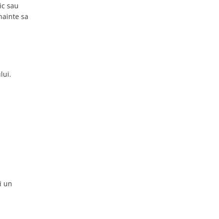
nic sau
nainte sa
lui.
i un