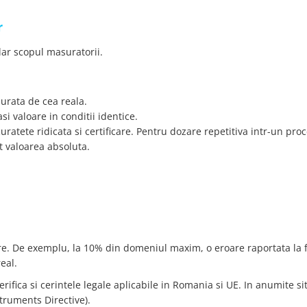
r
clar scopul masuratorii.
urata de cea reala.
i valoare in conditii identice.
uratete ridicata si certificare. Pentru dozare repetitiva intr-un pro
t valoarea absoluta.
are. De exemplu, la 10% din domeniul maxim, o eroare raportata la f
eal.
ifica si cerintele legale aplicabile in Romania si UE. In anumite situ
ruments Directive).