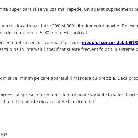
imita superioara si se va uza mai repede. Un aparat supradimensio
 lucru se incadreaza intre 20% si 80% din domeniul maxim. De exe
 model cu domeniu 5–30 l/min este potrivit.
er, poti utiliza senzori compacti precum
modulul senzor debit G1/2
eaza bine in intervalul specificat si este frecvent folosit in sisteme 
im si cel minim pe care aparatul il masoara cu precizie. Daca proc
nesc si opresc intermitent, debitul poate varia de la valori foarte
ge limitat va pierde din acuratete la extremitati.
ici?