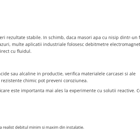
i rezultate stabile. In schimb, daca masori apa cu nisip dintr-un f
cazuri, multe aplicatii industriale folosesc debitmetre electromagne
rect cu fluidul.
cide sau alcaline in productie, verifica materialele carcasei si ale
e rezistente chimic pot preveni coroziunea.
ficare este importanta mai ales la experimente cu solutii reactive. 
realist debitul minim si maxim din instalatie.