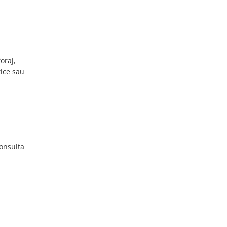
oraj,
tice sau
Consulta