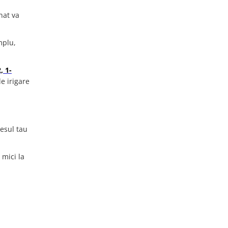
nat va
mplu,
, 1-
de irigare
esul tau
 mici la