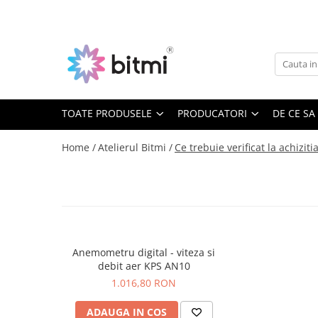
Toate Produsele
Producatori
Aparate de Masura si Control
AEROO SHIELD
Multimetre Digitale
ARDUINO
BITMI
TOATE PRODUSELE
PRODUCATORI
DE CE SA
Clampmetre Digitale
BENETECH
Testere Rezistenta Impamantare
Home /
Atelierul Bitmi /
Ce trebuie verificat la achizi
C-LOGIC
Testere Rezistenta Izolatie
DASQUA
Accesorii AMC
ETI
Nivele Laser
EVE
FLUKE
Telemetre Laser
FNIRSI
Creioane de Tensiune
Anemometru digital - viteza si
GVDA
debit aer KPS AN10
Detectoare de Cabluri
HAYEAR
1.016,80 RON
Detectoare de Gaze
HUEPAR
ADAUGA IN COS
Camere Endoscopice
IRIMO