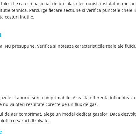
folosi fie ca esti pasionat de bricolaj, electronist, instalator, meca
itutie tehnica. Parcurge fiecare sectiune si verifica punctele cheie i
a costuri inutile.
i
a. Nu presupune. Verifica si noteaza caracteristicile reale ale fluidu
gazele si aburul sunt comprimabile. Aceasta diferenta influenteaza
nu va oferi rezultate corecte pe un flux de gaz.
mul de aer comprimat, alege un model dedicat gazelor. Daca dezvolt
olutii cu saruri dizolvate.
e