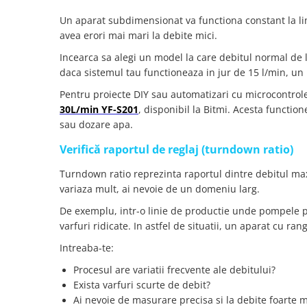
arc electric
Un aparat subdimensionat va functiona constant la l
Descarcatoare de Supratensiune
avea erori mai mari la debite mici.
Contactoare
Incearca sa alegi un model la care debitul normal de
Blocuri de Distributie
daca sistemul tau functioneaza in jur de 15 l/min, un
Tablouri Electrice
Pentru proiecte DIY sau automatizari cu microcontrol
Accesorii Tablouri Electrice
30L/min YF-S201
, disponibil la Bitmi. Acesta function
Stabilizatoare de Tensiune
sau dozare apa.
Convertoare de Tensiune
Verifică raportul de reglaj (turndown ratio)
Banda Izolatoare
Turndown ratio reprezinta raportul dintre debitul max
Panouri Fotovoltaice
variaza mult, ai nevoie de un domeniu larg.
Smart Home
De exemplu, intr-o linie de productie unde pompele por
Intrerupatoare Smart
varfuri ridicate. In astfel de situatii, un aparat cu ran
Prize Inteligente
Intreaba-te:
Module Smart Home
Procesul are variatii frecvente ale debitului?
Camere Supraveghere
Exista varfuri scurte de debit?
Iluminat
Ai nevoie de masurare precisa si la debite foarte m