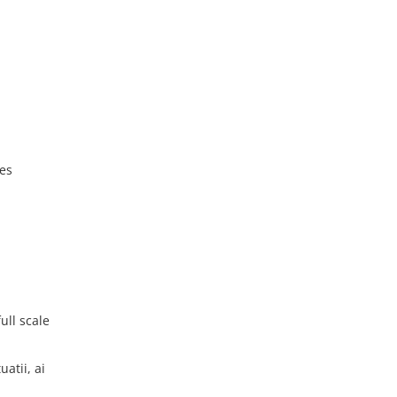
ces
ull scale
atii, ai