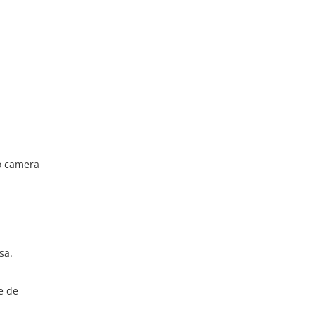
-o camera
sa.
e de