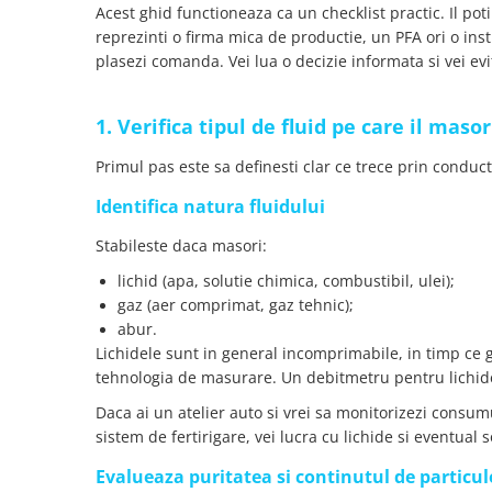
YAHBOOM
Acest ghid functioneaza ca un checklist practic. Il poti 
Burghie pentru Metal
reprezinti o firma mica de productie, un PFA ori o inst
YATO
Genti pentru Scule si Unelte
plasezi comanda. Vei lua o decizie informata si vei evit
ZUBR
Electronica
Unelte pentru Electronica
1. Verifica tipul de fluid pe care il masor
Aparate de Sudura in Puncte
Primul pas este sa definesti clar ce trece prin conduct
Microscoape Digitale
Identifica natura fluidului
Osciloscoape Digitale
Generatoare de Semnal
Stabileste daca masori:
Surse de Laborator
lichid (apa, solutie chimica, combustibil, ulei);
Statii de Lipit
gaz (aer comprimat, gaz tehnic);
Letcon
abur.
Accesorii pentru Lipit
Lichidele sunt in general incomprimabile, in timp ce 
tehnologia de masurare. Un debitmetru pentru lichide 
Surubelnite de Precizie
Clesti de Precizie
Daca ai un atelier auto si vrei sa monitorizezi consu
Kituri Electronice
sistem de fertirigare, vei lucra cu lichide si eventual s
Placi de Dezvoltare
Evalueaza puritatea si continutul de particul