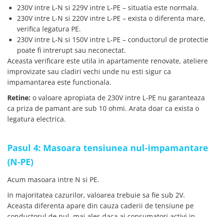
230V intre L-N si 229V intre L-PE – situatia este normala.
230V intre L-N si 220V intre L-PE – exista o diferenta mare,
verifica legatura PE.
230V intre L-N si 150V intre L-PE – conductorul de protectie
poate fi intrerupt sau neconectat.
Aceasta verificare este utila in apartamente renovate, ateliere
improvizate sau cladiri vechi unde nu esti sigur ca
impamantarea este functionala.
Retine:
o valoare apropiata de 230V intre L-PE nu garanteaza
ca priza de pamant are sub 10 ohmi. Arata doar ca exista o
legatura electrica.
Pasul 4: Masoara tensiunea nul-impamantare
(N-PE)
Acum masoara intre N si PE.
In majoritatea cazurilor, valoarea trebuie sa fie sub 2V.
Aceasta diferenta apare din cauza caderii de tensiune pe
conductorul de nul, mai ales daca ai consumatori activi in