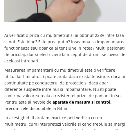
SCHRACK TECHNIK
Seturi de Surubelnite
SAMSUNG
Cuttere
SUNKKO
Foarfeca Electrician
SANYO
Chei Dinamometrice
SUPERFIRE
Ai verificat o priza cu multimetrul si ai obtinut 228V intre faza
Chei Fixe
si nul. Este bine? Este prea putin? Inseamna ca impamantarea
SONOFF
Chei Reglabile
functioneaza sau doar ca ai tensiune in retea? Multi pasionati
TERMOPASTY
Chei Combinate
de bricolaj, dar si electricieni la inceput de drum, se lovesc de
TOPDON
Chei Inelare cu Cot
aceleasi intrebari.
TAXNELE
Rulete
Masurarea impamantarii cu multimetrul este o verificare
TENPOWER
Nivele cu bula
utila, dar limitata. Iti poate arata daca exista tensiune, daca ai
VICTOR
Truse de Scule
continuitate pe conductorul de protectie si daca apar
VETO PRO PAC
Scule Electrice
diferente suspecte intre nul si impamantare. Nu iti poate
WEICON
confirma valoarea reala a rezistentei prizei de pamant in sol.
Unelte Multifunctionale
Pentru asta ai nevoie de
aparate de masura si control
,
WERA
Surubelnite Electrice
precum cele disponibile la Bitmi.
WIHA
Polizoare
In acest ghid iti aratam exact ce poti verifica cu un
WAIT TOOLS
Masini de Gaurit si Insurubat
multimetru, cum interpretezi valorile si cand trebuie sa mergi
WEEEMAKE
Accesorii pentru Gaurit