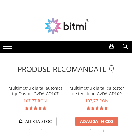
Toate Produsele
Producatori
Aparate de Masura si Control
AEROO SHIELD
Multimetre Digitale
ARDUINO
BITMI
Clampmetre Digitale
BENETECH
Testere Rezistenta Impamantare
C-LOGIC
Testere Rezistenta Izolatie
PRODUSE RECOMANDATE 👇
DASQUA
Accesorii AMC
ETI
Nivele Laser
EVE
Multimetru digital automat
Multimetru digital cu tester
FLUKE
tip Duspol GVDA GD107
de tensiune GVDA GD109
Telemetre Laser
FNIRSI
107,77 RON
107,77 RON
Creioane de Tensiune
GVDA
Detectoare de Cabluri
HAYEAR
ALERTA STOC
ADAUGA IN COS
Detectoare de Gaze
HUEPAR
Camere Endoscopice
IRIMO