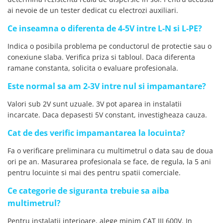
ai nevoie de un tester dedicat cu electrozi auxiliari.
Ce inseamna o diferenta de 4-5V intre L-N si L-PE?
Indica o posibila problema pe conductorul de protectie sau o
conexiune slaba. Verifica priza si tabloul. Daca diferenta
ramane constanta, solicita o evaluare profesionala.
Este normal sa am 2-3V intre nul si impamantare?
Valori sub 2V sunt uzuale. 3V pot aparea in instalatii
incarcate. Daca depasesti 5V constant, investigheaza cauza.
Cat de des verific impamantarea la locuinta?
Fa o verificare preliminara cu multimetrul o data sau de doua
ori pe an. Masurarea profesionala se face, de regula, la 5 ani
pentru locuinte si mai des pentru spatii comerciale.
Ce categorie de siguranta trebuie sa aiba
multimetrul?
Pentru instalatii interioare, alege minim CAT III 600V. In