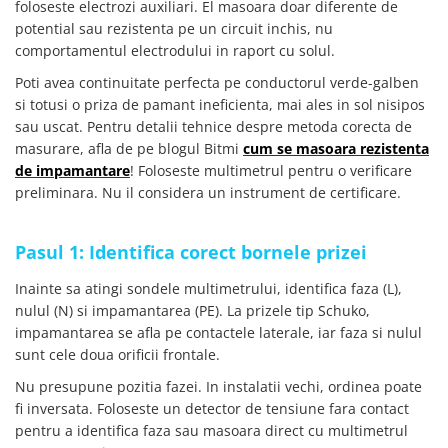
foloseste electrozi auxiliari. El masoara doar diferente de
Placi de Expansiune
potential sau rezistenta pe un circuit inchis, nu
Module Electronice
comportamentul electrodului in raport cu solul.
Senzori Electronici
Poti avea continuitate perfecta pe conductorul verde-galben
Componente Electronice
si totusi o priza de pamant ineficienta, mai ales in sol nisipos
sau uscat. Pentru detalii tehnice despre metoda corecta de
Gadgets
masurare, afla de pe blogul Bitmi
cum se masoara rezistenta
Electrice
de impamantare
! Foloseste multimetrul pentru o verificare
Acumulatori si Baterii
preliminara. Nu il considera un instrument de certificare.
Acumulatori
Baterii
Pasul 1: Identifica corect bornele prizei
Distributie Comutatie si Protectie
Inainte sa atingi sondele multimetrului, identifica faza (L),
Contoare si Relee Electrice
nulul (N) si impamantarea (PE). La prizele tip Schuko,
Sigurante Automate
impamantarea se afla pe contactele laterale, iar faza si nulul
sunt cele doua orificii frontale.
Sigurante Fuzibile
Sigurante Diferentiale RCBO
Nu presupune pozitia fazei. In instalatii vechi, ordinea poate
fi inversata. Foloseste un detector de tensiune fara contact
Protectii diferentiale RCCB
pentru a identifica faza sau masoara direct cu multimetrul
Dispozitive AFDD detectare defect