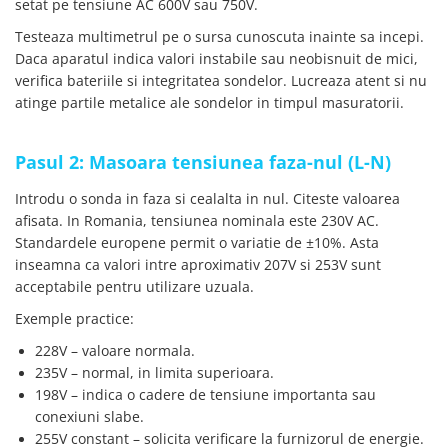
setat pe tensiune AC 600V sau 750V.
arc electric
Descarcatoare de Supratensiune
Testeaza multimetrul pe o sursa cunoscuta inainte sa incepi.
Daca aparatul indica valori instabile sau neobisnuit de mici,
Contactoare
verifica bateriile si integritatea sondelor. Lucreaza atent si nu
Blocuri de Distributie
atinge partile metalice ale sondelor in timpul masuratorii.
Tablouri Electrice
Accesorii Tablouri Electrice
Pasul 2: Masoara tensiunea faza-nul (L-N)
Stabilizatoare de Tensiune
Convertoare de Tensiune
Introdu o sonda in faza si cealalta in nul. Citeste valoarea
afisata. In Romania, tensiunea nominala este 230V AC.
Banda Izolatoare
Standardele europene permit o variatie de ±10%. Asta
Panouri Fotovoltaice
inseamna ca valori intre aproximativ 207V si 253V sunt
Smart Home
acceptabile pentru utilizare uzuala.
Intrerupatoare Smart
Exemple practice:
Prize Inteligente
228V – valoare normala.
Module Smart Home
235V – normal, in limita superioara.
198V – indica o cadere de tensiune importanta sau
Camere Supraveghere
conexiuni slabe.
Iluminat
255V constant – solicita verificare la furnizorul de energie.