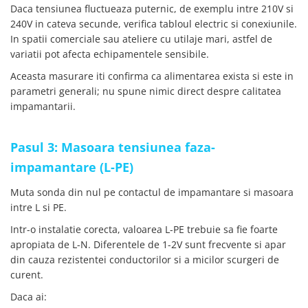
Lanterne
Daca tensiunea fluctueaza puternic, de exemplu intre 210V si
240V in cateva secunde, verifica tabloul electric si conexiunile.
Lanterne de Cap
In spatii comerciale sau ateliere cu utilaje mari, astfel de
Lanterne de Mana
variatii pot afecta echipamentele sensibile.
Lampi Solare
Aceasta masurare iti confirma ca alimentarea exista si este in
Proiectoare LED
parametri generali; nu spune nimic direct despre calitatea
impamantarii.
Aeroterme
Auto
Roboti de Pornire Auto
Pasul 3: Masoara tensiunea faza-
Microscoape Biologice
impamantare (L-PE)
Muta sonda din nul pe contactul de impamantare si masoara
intre L si PE.
Intr-o instalatie corecta, valoarea L-PE trebuie sa fie foarte
apropiata de L-N. Diferentele de 1-2V sunt frecvente si apar
din cauza rezistentei conductorilor si a micilor scurgeri de
curent.
Daca ai: