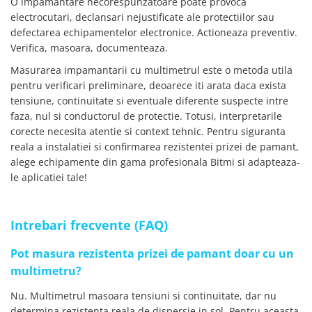
O impamantare necorespunzatoare poate provoca
electrocutari, declansari nejustificate ale protectiilor sau
defectarea echipamentelor electronice. Actioneaza preventiv.
Verifica, masoara, documenteaza.
Masurarea impamantarii cu multimetrul este o metoda utila
pentru verificari preliminare, deoarece iti arata daca exista
tensiune, continuitate si eventuale diferente suspecte intre
faza, nul si conductorul de protectie. Totusi, interpretarile
corecte necesita atentie si context tehnic. Pentru siguranta
reala a instalatiei si confirmarea rezistentei prizei de pamant,
alege echipamente din gama profesionala Bitmi si adapteaza-
le aplicatiei tale!
Intrebari frecvente (FAQ)
Pot masura rezistenta prizei de pamant doar cu un
multimetru?
Nu. Multimetrul masoara tensiuni si continuitate, dar nu
determina rezistenta reala de dispersie in sol. Pentru aceasta