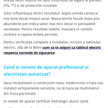
Aceste valori depind de tipul sistemului de legare la pamant
(TN, TT) si de protectiile instalate.
Solul influenteaza direct rezultatul. Argila umeda conduce
mai bine decat nisipul uscat. Masuratorile facute dupa ploi
abundente pot indica valori mai mici decat in perioadele
secetoase. Pentru rezultate stabile, masoara in conditii
similare si repeta testele periodic.
Pentru verificarea completa a instalatiei, inclusiv a tabloului
electric, afla de la Bitmi
cum sa te asiguri ca tabloul electric
respecta normele de siguranta
!
Cand ai nevoie de aparat profesional si
electrician autorizat?
Daca receptionezi o constructie noua, modernizezi o hala sau
instalezi echipamente sensibile, nu te baza pe multimetrul
din trusa personala.
Ai nevoie de aparat certificat metrologic atunci cand: