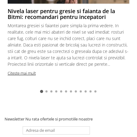
Nivela laser pentru gresie si faianta de la
Bitmi: recomandari pentru incepatori
Montarea gresiei si faiantei pare simpla la prima vedere. In
realitate, cele mai mici abateri de nivel se vad imediat: rosturi
care fug, colturi care nu se inchid corect, placi care nu sunt
aliniate. Daca esti pasionat de bricolaj sau lucrezi in constructii,
stii cat de greu este sa corectezi o greseala dupa ce adezivul s-
a intarit. O nivela laser te ajuta sa lucrezi controlat si previzibil.
Proiectezi linii orizontale si verticale direct pe perete...
c
Citeste mai mult
Newsletter
Nu rata ofertele si promotiile noastre