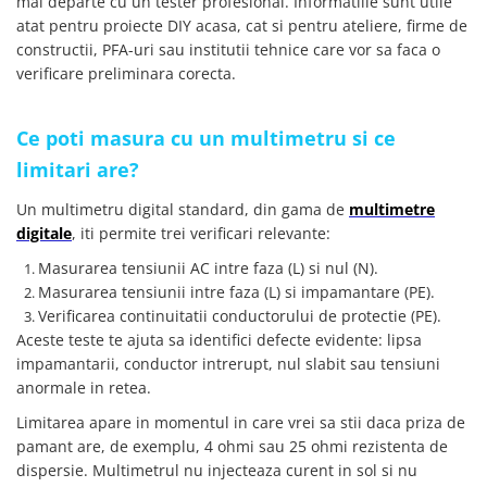
mai departe cu un tester profesional. Informatiile sunt utile
YAHBOOM
Burghie pentru Metal
atat pentru proiecte DIY acasa, cat si pentru ateliere, firme de
YATO
constructii, PFA-uri sau institutii tehnice care vor sa faca o
Genti pentru Scule si Unelte
ZUBR
verificare preliminara corecta.
Electronica
Unelte pentru Electronica
Ce poti masura cu un multimetru si ce
Aparate de Sudura in Puncte
limitari are?
Microscoape Digitale
Osciloscoape Digitale
Un multimetru digital standard, din gama de
multimetre
digitale
, iti permite trei verificari relevante:
Generatoare de Semnal
Surse de Laborator
Masurarea tensiunii AC intre faza (L) si nul (N).
Statii de Lipit
Masurarea tensiunii intre faza (L) si impamantare (PE).
Verificarea continuitatii conductorului de protectie (PE).
Letcon
Aceste teste te ajuta sa identifici defecte evidente: lipsa
Accesorii pentru Lipit
impamantarii, conductor intrerupt, nul slabit sau tensiuni
Surubelnite de Precizie
anormale in retea.
Clesti de Precizie
Limitarea apare in momentul in care vrei sa stii daca priza de
Kituri Electronice
pamant are, de exemplu, 4 ohmi sau 25 ohmi rezistenta de
Placi de Dezvoltare
dispersie. Multimetrul nu injecteaza curent in sol si nu