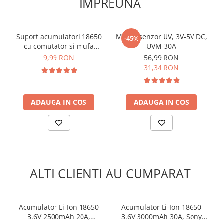
IMPREUNA
arc electric
Furnizeaza o durata indelungata de functionare a
Descarcatoare de Supratensiune
diferitor dispozitive datorita capacitatii mari de
2500mAh
Contactoare
Suport acumulatori 18650
Modul senzor UV, 3V-5V DC,
-45%
Blocuri de Distributie
cu comutator si mufa
UVM-30A
Specificatii acumulator Li-
5.5*2.1 mm
Tablouri Electrice
9,99 RON
56,99 RON
Ion 18650 3.6V 2500mAh
31,34 RON
Accesorii Tablouri Electrice
7.65A, Eve ICR18650-26V:
Stabilizatoare de Tensiune
Convertoare de Tensiune
Tip acumulator:
18650
ADAUGA IN COS
ADAUGA IN COS
Chimie:
Li-Ion
Banda Izolatoare
Capacitate:
2500 mAh
Panouri Fotovoltaice
Tensiune nominala:
3.6 V
Smart Home
Tensiune minima de intrerupere:
2.5V
Intrerupatoare Smart
Curent max descarcare:
7.65 A
Circuit protectie:
Nu
Prize Inteligente
ALTI CLIENTI AU CUMPARAT
Buton:
Nu
Module Smart Home
Diametru:
18.4 mm
Inaltime:
65.1 mm
Camere Supraveghere
Greutate:
45 g
Acumulator Li-Ion 18650
Acumulator Li-Ion 18650
Iluminat
3.6V 2500mAh 20A,
3.6V 3000mAh 30A, Sony