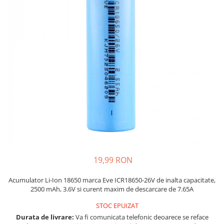
JBC
Termometre
JCD
Camere Termoviziune
JGNE
Sublere
KEYESTUDIO
Micrometre
KNIPEX
Scule si Unelte
KPS
Scule de Mana
LG CHEM
LONGWEI
Clesti de Taiat
MESTEK
Clesti pentru Dezizolat
MICROBIT
Clesti de Sertizare
MURATA
Clesti Multifunctionali
MOLICEL
Clesti Papagal
19,99 RON
MVAVA
Clesti Autoblocanti
Acumulator Li-Ion 18650 marca Eve ICR18650-26V de inalta capacitate,
OPTO-EDU
Menghine
2500 mAh, 3.6V si curent maxim de descarcare de 7.65A
PIERGIACOMI
Clesti Electrician 1000V
STOC EPUIZAT
RASPBERRY PI
Surubelnite Simple
Durata de livrare:
Va fi comunicata telefonic deoarece se reface
RUKO
Surubelnite Electrician 1000V