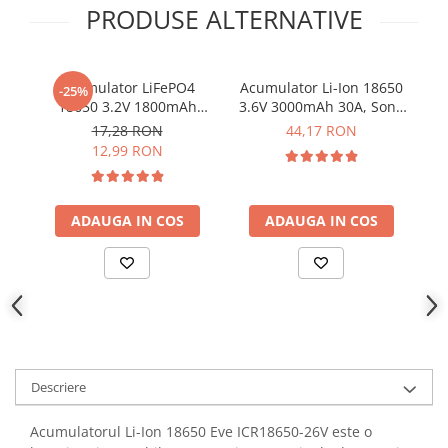
PRODUSE ALTERNATIVE
YAHBOOM
Burghie pentru Metal
YATO
Genti pentru Scule si Unelte
ZUBR
Electronica
Acumulator LiFePO4
Acumulator Li-Ion 18650
Ac
-25%
18650 3.2V 1800mAh
3.6V 3000mAh 30A, Sony
3.
Unelte pentru Electronica
5.4A, JGNE MH48108
Murata US18650VTC6
17,28 RON
44,17 RON
Aparate de Sudura in Puncte
12,99 RON
Microscoape Digitale
Osciloscoape Digitale
Generatoare de Semnal
ADAUGA IN COS
ADAUGA IN COS
Surse de Laborator
Statii de Lipit
Letcon
Accesorii pentru Lipit
Surubelnite de Precizie
Clesti de Precizie
Descriere
Kituri Electronice
Placi de Dezvoltare
Acumulatorul Li-Ion 18650 Eve ICR18650-26V este o