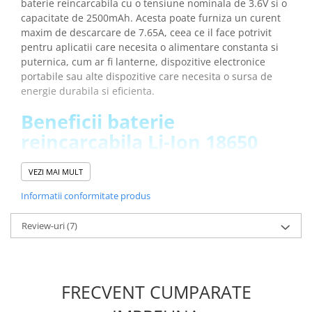
baterie reincarcabila cu o tensiune nominala de 3.6V si o
Placi de Expansiune
capacitate de 2500mAh. Acesta poate furniza un curent
Module Electronice
maxim de descarcare de 7.65A, ceea ce il face potrivit
pentru aplicatii care necesita o alimentare constanta si
Senzori Electronici
puternica, cum ar fi lanterne, dispozitive electronice
Componente Electronice
portabile sau alte dispozitive care necesita o sursa de
energie durabila si eficienta.
Gadgets
Beneficii baterie
Electrice
Acumulatori si Baterii
reincarcabila Li-Ion 18650
3.6V 2500mAh 7.65A:
Acumulatori
VEZI MAI MULT
Baterii
Distributie Comutatie si Protectie
Este potrivit in aplicatii care necesita o putere mare
Informatii conformitate produs
intr-un timp scurt datorita capacitatii de descarcare
Contoare si Relee Electrice
de 7.65A
Review-uri
(7)
Sigurante Automate
Are capete plate ceea ce il face ideal pentru crearea
Sigurante Fuzibile
de acumulatori de mare capacitate prin tehnica
sudurii in puncte
Sigurante Diferentiale RCBO
Nu trebuie sa mai cumperi baterii noi in mod constant
Protectii diferentiale RCCB
FRECVENT CUMPARATE
deoarece acumulatorul Eve ICR18650-26V este
Dispozitive AFDD detectare defect
reincarcabil