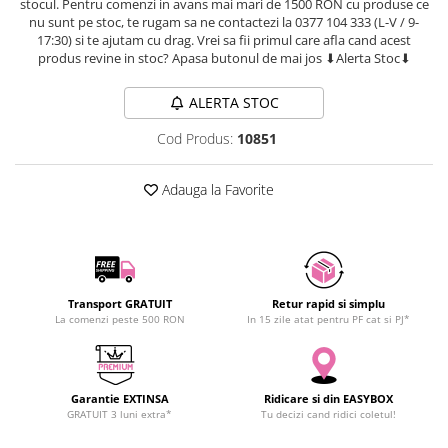
stocul. Pentru comenzi in avans mai mari de 1500 RON cu produse ce
SCHRACK TECHNIK
Seturi de Surubelnite
nu sunt pe stoc, te rugam sa ne contactezi la 0377 104 333 (L-V / 9-
17:30) si te ajutam cu drag. Vrei sa fii primul care afla cand acest
SAMSUNG
Cuttere
produs revine in stoc? Apasa butonul de mai jos ⬇Alerta Stoc⬇
SUNKKO
Foarfeca Electrician
SANYO
Chei Dinamometrice
ALERTA STOC
SUPERFIRE
Chei Fixe
Cod Produs:
10851
SONOFF
Chei Reglabile
TERMOPASTY
Chei Combinate
Adauga la Favorite
TOPDON
Chei Inelare cu Cot
TAXNELE
Rulete
TENPOWER
Nivele cu bula
VICTOR
Truse de Scule
VETO PRO PAC
Transport GRATUIT
Retur rapid si simplu
Scule Electrice
La comenzi peste 500 RON
In 15 zile atat pentru PF cat si PJ*
WEICON
Unelte Multifunctionale
WERA
Surubelnite Electrice
WIHA
Polizoare
Garantie EXTINSA
Ridicare si din EASYBOX
WAIT TOOLS
Masini de Gaurit si Insurubat
GRATUIT 3 luni extra*
Tu decizi cand ridici coletul!
WEEEMAKE
Accesorii pentru Gaurit