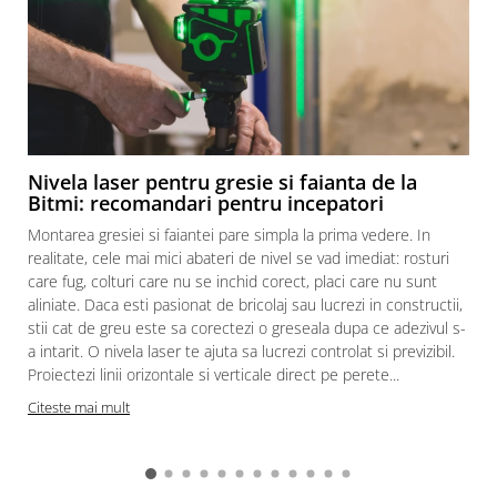
Nivela laser pentru gresie si faianta de la
Bitmi: recomandari pentru incepatori
Montarea gresiei si faiantei pare simpla la prima vedere. In
realitate, cele mai mici abateri de nivel se vad imediat: rosturi
care fug, colturi care nu se inchid corect, placi care nu sunt
aliniate. Daca esti pasionat de bricolaj sau lucrezi in constructii,
stii cat de greu este sa corectezi o greseala dupa ce adezivul s-
a intarit. O nivela laser te ajuta sa lucrezi controlat si previzibil.
Proiectezi linii orizontale si verticale direct pe perete...
c
Citeste mai mult