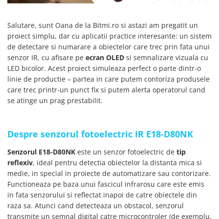
SCHRACK TECHNIK
SAMSUNG
Salutare, sunt Oana de la Bitmi.ro si astazi am pregatit un
SUNKKO
proiect simplu, dar cu aplicatii practice interesante: un sistem
SANYO
de detectare si numarare a obiectelor care trec prin fata unui
senzor IR, cu afisare pe
ecran OLED
si semnalizare vizuala cu
SUPERFIRE
LED bicolor. Acest proiect simuleaza perfect o parte dintr-o
SONOFF
linie de productie – partea in care putem contoriza produsele
TERMOPASTY
care trec printr-un punct fix si putem alerta operatorul cand
TOPDON
se atinge un prag prestabilit.
TAXNELE
TENPOWER
Despre senzorul fotoelectric IR E18-D80NK
VICTOR
VETO PRO PAC
Senzorul E18-D80NK
este un senzor fotoelectric de
tip
WEICON
reflexiv
, ideal pentru detectia obiectelor la distanta mica si
medie, in special in proiecte de automatizare sau contorizare.
WERA
Functioneaza pe baza unui fascicul infrarosu care este emis
WIHA
in fata senzorului si reflectat inapoi de catre obiectele din
WAIT TOOLS
raza sa. Atunci cand detecteaza un obstacol, senzorul
WEEEMAKE
transmite un semnal digital catre microcontroler (de exemplu,