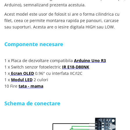
YAHBOOM
Arduino), semnalizand prezenta acestuia.
YATO
Acest model este usor de folosit si are o forma cilindrica cu
ZUBR
filet, ceea ce permite montarea rapida pe panouri, carcase
sau suporturi. Acesta are o iesire digitala HIGH sau LOW.
Componente necesare
1 x Placa de dezvoltare compatibila
Arduino Uno R3
1 x Switch senzor fotoelectric
IR E18-D80NK
1 x
Ecran OLED
0.96" cu interfata IIC/I2C
1 x
Modul LED
2 culori
10 Fire
tata - mama
Schema de conectare