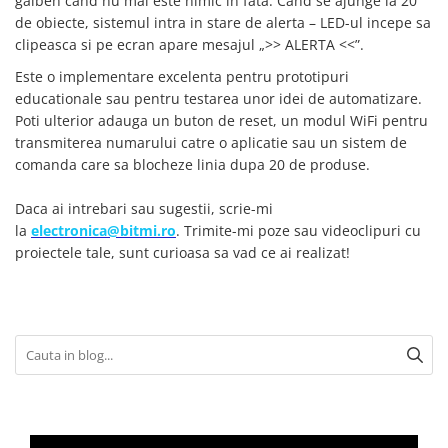
galben cand nu mai este nimic in fata. Cand se ajunge la 20
de obiecte, sistemul intra in stare de alerta – LED-ul incepe sa
clipeasca si pe ecran apare mesajul „>> ALERTA <<”.
Este o implementare excelenta pentru prototipuri
educationale sau pentru testarea unor idei de automatizare.
Poti ulterior adauga un buton de reset, un modul WiFi pentru
transmiterea numarului catre o aplicatie sau un sistem de
comanda care sa blocheze linia dupa 20 de produse.
Daca ai intrebari sau sugestii, scrie-mi
la
electronica@bitmi.ro
. Trimite-mi poze sau videoclipuri cu
proiectele tale, sunt curioasa sa vad ce ai realizat!