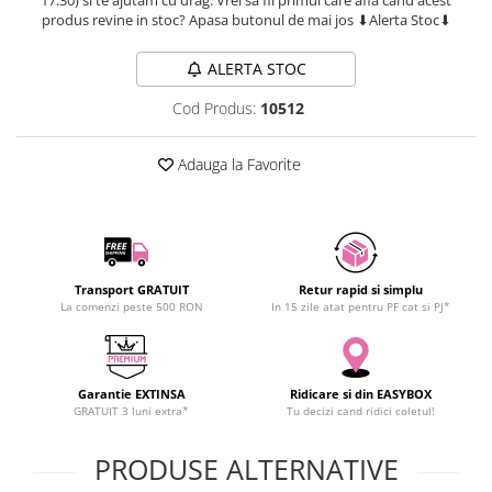
SCHRACK TECHNIK
produs revine in stoc? Apasa butonul de mai jos ⬇Alerta Stoc⬇
SAMSUNG
ALERTA STOC
SUNKKO
SANYO
Cod Produs:
10512
SUPERFIRE
SONOFF
Adauga la Favorite
TERMOPASTY
TOPDON
TAXNELE
TENPOWER
Transport GRATUIT
Retur rapid si simplu
VICTOR
La comenzi peste 500 RON
In 15 zile atat pentru PF cat si PJ*
VETO PRO PAC
WEICON
WERA
Garantie EXTINSA
Ridicare si din EASYBOX
GRATUIT 3 luni extra*
Tu decizi cand ridici coletul!
WIHA
WAIT TOOLS
PRODUSE ALTERNATIVE
WEEEMAKE