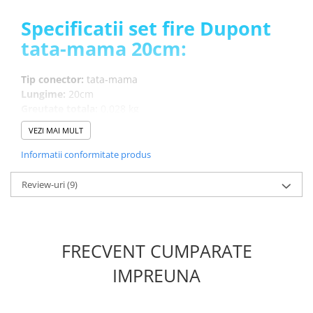
Specificatii set fire Dupont
tata-mama 20cm:
Tip conector:
tata-mama
Lungime:
20cm
Greutate totala:
0.028 kg
VEZI MAI MULT
Ce contine cutia?
Informatii conformitate produs
40 x Fire Dupont tata-mama
Review-uri
(9)
FRECVENT CUMPARATE
IMPREUNA