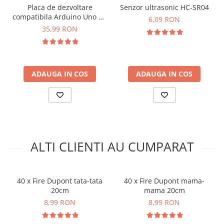
Placa de dezvoltare
Senzor ultrasonic HC-SR04
compatibila Arduino Uno R3
6,09 RON
ATMega328P-AU CH340G
35,99 RON
ADAUGA IN COS
ADAUGA IN COS
ALTI CLIENTI AU CUMPARAT
40 x Fire Dupont tata-tata
40 x Fire Dupont mama-
20cm
mama 20cm
8,99 RON
8,99 RON