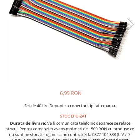
Placi de Expansiune
Tablouri Electrice
Chei Dinamometrice
Camere Termoviziune
JBC
Module Electronice
Accesorii Tablouri Electrice
Chei Fixe
JCD
Sublere
Senzori Electronici
Stabilizatoare de Tensiune
Chei Reglabile
JGNE
Micrometre
Componente Electronice
Chei Combinate
Convertoare de Tensiune
KEYESTUDIO
Chei Inelare cu Cot
Gadgets
KNIPEX
Banda Izolatoare
Rulete
KPS
Nivele cu bula
LG CHEM
Truse de Scule
LONGWEI
Scule Electrice
MESTEK
Unelte Multifunctionale
MICROBIT
Surubelnite Electrice
MURATA
6,99 RON
Polizoare
MOLICEL
Masini de Gaurit si Insurubat
MVAVA
Set de 40 fire Dupont cu conectori tip tata-mama.
Accesorii pentru Gaurit
OPTO-EDU
STOC EPUIZAT
PIERGIACOMI
Burghie pentru Metal
Durata de livrare:
Va fi comunicata telefonic deoarece se reface
stocul. Pentru comenzi in avans mai mari de 1500 RON cu produse ce
RASPBERRY PI
Genti pentru Scule si Unelte
nu sunt pe stoc, te rugam sa ne contactezi la 0377 104 333 (L-V / 9-
RUKO
17:30) si te ajutam cu drag. Vrei sa fii primul care afla cand acest