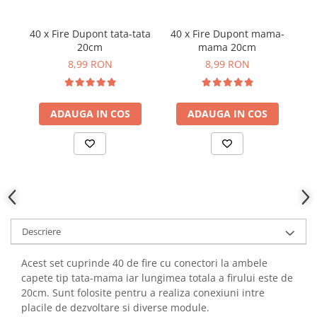
YAHBOOM
YATO
40 x Fire Dupont tata-tata
40 x Fire Dupont mama-
B
ZUBR
20cm
mama 20cm
8,99 RON
8,99 RON
ADAUGA IN COS
ADAUGA IN COS
Descriere
Acest set cuprinde 40 de fire cu conectori la ambele
capete tip tata-mama iar lungimea totala a firului este de
20cm. Sunt folosite pentru a realiza conexiuni intre
placile de dezvoltare si diverse module.