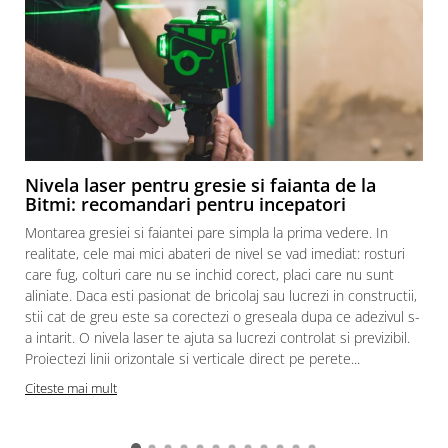
Nivela laser pentru gresie si faianta de la
Bitmi: recomandari pentru incepatori
Montarea gresiei si faiantei pare simpla la prima vedere. In
realitate, cele mai mici abateri de nivel se vad imediat: rosturi
care fug, colturi care nu se inchid corect, placi care nu sunt
aliniate. Daca esti pasionat de bricolaj sau lucrezi in constructii,
stii cat de greu este sa corectezi o greseala dupa ce adezivul s-
a intarit. O nivela laser te ajuta sa lucrezi controlat si previzibil.
Proiectezi linii orizontale si verticale direct pe perete...
c
Citeste mai mult