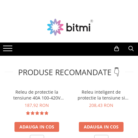
Toate Produsele
Producatori
Aparate de Masura si Control
AEROO SHIELD
Multimetre Digitale
ARDUINO
BITMI
Clampmetre Digitale
BENETECH
Testere Rezistenta Impamantare
C-LOGIC
Testere Rezistenta Izolatie
PRODUSE RECOMANDATE 👇
DASQUA
Accesorii AMC
ETI
Nivele Laser
EVE
Releu de protectie la
Releu inteligent de
FLUKE
tensiune 40A 100-420V
protectie la tensiune si
Telemetre Laser
ZUBR D40 IP20
curent, control de la
FNIRSI
187,92 RON
208,43 RON
Creioane de Tensiune
distanta, TAXNELE TXM08
GVDA
Detectoare de Cabluri
HAYEAR
ADAUGA IN COS
ADAUGA IN COS
Detectoare de Gaze
HUEPAR
Camere Endoscopice
IRIMO