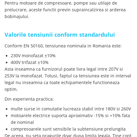
Pentru motoare de compresoare, pompe sau utilaje de
Lanterne
prelucrare, aceste functii previn supraincalzirea si arderea
Lanterne de Cap
bobinajului.
Lanterne de Mana
Lampi Solare
Valorile tensiunii conform standardului
Proiectoare LED
Conform EN 50160, tensiunea nominala in Romania este:
Aeroterme
230V monofazat ±10%
Auto
400V trifazat ±10%
Roboti de Pornire Auto
Asta inseamna ca furnizorul poate livra legal intre 207V si
Microscoape Biologice
253V la monofazat. Totusi, faptul ca tensiunea este in interval
legal nu inseamna ca toate echipamentele functioneaza
optim.
Din experienta practica:
multe surse in comutatie lucreaza stabil intre 180V si 260V
motoarele electrice suporta aproximativ -15% si +10% fata
de nominal
compresoarele sunt sensibile la subtensiune prelungita
De aceea, nu seta pragurile doar dupa limita legala. Tine cont