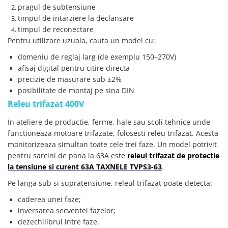
arc electric
pragul de subtensiune
Descarcatoare de Supratensiune
timpul de intarziere la declansare
timpul de reconectare
Contactoare
Pentru utilizare uzuala, cauta un model cu:
Blocuri de Distributie
domeniu de reglaj larg (de exemplu 150–270V)
Tablouri Electrice
afisaj digital pentru citire directa
Accesorii Tablouri Electrice
precizie de masurare sub ±2%
Stabilizatoare de Tensiune
posibilitate de montaj pe sina DIN
Convertoare de Tensiune
Releu trifazat 400V
Banda Izolatoare
In ateliere de productie, ferme, hale sau scoli tehnice unde
Panouri Fotovoltaice
functioneaza motoare trifazate, folosesti releu trifazat. Acesta
monitorizeaza simultan toate cele trei faze. Un model potrivit
Smart Home
pentru sarcini de pana la 63A este
releul trifazat de protectie
Intrerupatoare Smart
la tensiune si curent 63A TAXNELE TVPS3-63
.
Prize Inteligente
Pe langa sub si supratensiune, releul trifazat poate detecta:
Module Smart Home
caderea unei faze;
Camere Supraveghere
inversarea secventei fazelor;
Iluminat
dezechilibrul intre faze.