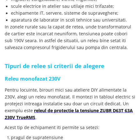
Placi de Expansiune
scule electrice in atelier sau utilaje mici trifazate;
echipamente IT, servere, sisteme de supraveghere;
Module Electronice
aparatura de laborator in scoli tehnice sau universitati.
Senzori Electronici
In zonele rurale sau la capat de retea, unde transformatorul
Componente Electronice
de cartier este incarcat neuniform, tensiunea poate cobori
sub 190V seara. In astfel de situatii, un releu bine setat iti
Gadgets
salveaza compresorul frigiderului sau pompa din centrala.
Electrice
Acumulatori si Baterii
Tipuri de relee si criterii de alegere
Acumulatori
Baterii
Releu monofazat 230V
Distributie Comutatie si Protectie
Pentru locuinte, birouri mici sau ateliere DIY alimentate la
Contoare si Relee Electrice
230V, alegi un releu monofazat. Il montezi in tabloul electric si
protejezi intreaga instalatie sau doar un circuit dedicat. Un
Sigurante Automate
exemplu este
releul de protectie la tensiune ZUBR D63T 63A
Sigurante Fuzibile
230V TrueRMS
.
Sigurante Diferentiale RCBO
Acest tip de echipament iti permite sa setezi:
Protectii diferentiale RCCB
Dispozitive AFDD detectare defect
pragul de supratensiune