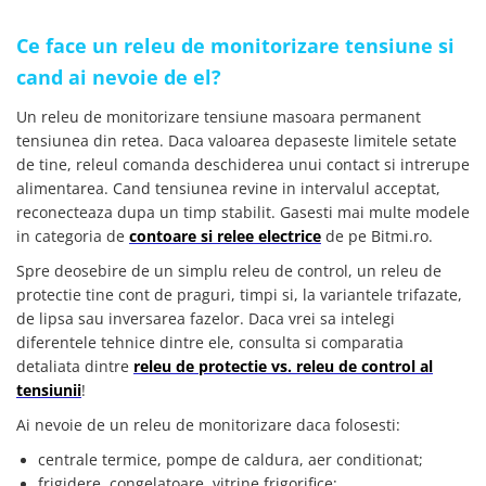
YAHBOOM
Burghie pentru Metal
YATO
Ce face un releu de monitorizare tensiune si
Genti pentru Scule si Unelte
ZUBR
cand ai nevoie de el?
Electronica
Unelte pentru Electronica
Un releu de monitorizare tensiune masoara permanent
tensiunea din retea. Daca valoarea depaseste limitele setate
Aparate de Sudura in Puncte
de tine, releul comanda deschiderea unui contact si intrerupe
Microscoape Digitale
alimentarea. Cand tensiunea revine in intervalul acceptat,
Osciloscoape Digitale
reconecteaza dupa un timp stabilit. Gasesti mai multe modele
Generatoare de Semnal
in categoria de
contoare si relee electrice
de pe Bitmi.ro.
Surse de Laborator
Spre deosebire de un simplu releu de control, un releu de
Statii de Lipit
protectie tine cont de praguri, timpi si, la variantele trifazate,
de lipsa sau inversarea fazelor. Daca vrei sa intelegi
Letcon
diferentele tehnice dintre ele, consulta si comparatia
Accesorii pentru Lipit
detaliata dintre
releu de protectie vs. releu de control al
Surubelnite de Precizie
tensiunii
!
Clesti de Precizie
Ai nevoie de un releu de monitorizare daca folosesti:
Kituri Electronice
centrale termice, pompe de caldura, aer conditionat;
Placi de Dezvoltare
frigidere, congelatoare, vitrine frigorifice;