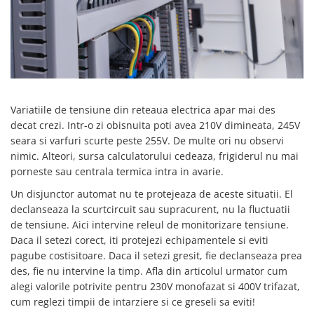
SCHRACK TECHNIK
Seturi de Surubelnite
SAMSUNG
Cuttere
SUNKKO
Foarfeca Electrician
SANYO
Chei Dinamometrice
SUPERFIRE
Chei Fixe
SONOFF
Chei Reglabile
Variatiile de tensiune din reteaua electrica apar mai des
TERMOPASTY
Chei Combinate
decat crezi. Intr-o zi obisnuita poti avea 210V dimineata, 245V
TOPDON
seara si varfuri scurte peste 255V. De multe ori nu observi
Chei Inelare cu Cot
nimic. Alteori, sursa calculatorului cedeaza, frigiderul nu mai
TAXNELE
Rulete
porneste sau centrala termica intra in avarie.
TENPOWER
Nivele cu bula
Un disjunctor automat nu te protejeaza de aceste situatii. El
VICTOR
Truse de Scule
declanseaza la scurtcircuit sau supracurent, nu la fluctuatii
VETO PRO PAC
Scule Electrice
de tensiune. Aici intervine releul de monitorizare tensiune.
WEICON
Unelte Multifunctionale
Daca il setezi corect, iti protejezi echipamentele si eviti
WERA
Surubelnite Electrice
pagube costisitoare. Daca il setezi gresit, fie declanseaza prea
WIHA
des, fie nu intervine la timp. Afla din articolul urmator cum
Polizoare
WAIT TOOLS
alegi valorile potrivite pentru 230V monofazat si 400V trifazat,
Masini de Gaurit si Insurubat
cum reglezi timpii de intarziere si ce greseli sa eviti!
WEEEMAKE
Accesorii pentru Gaurit