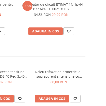
r pentru
Intrerupator de circuit ETIMAT 1N 1p+N
Cleste se
-13%
-13%
B32 6kA ETI 002191107
Multi-Con
N
34,56 RON
29,99 RON
1.2
ADAUGA IN COS
AD
tectie tensiune
Releu trifazat de protectie la
Releu de p
 D6-40 Red 3x40A
supracurent si tensiune cu
si curent, 
0V TrueRMS
comutare de faza, 100A, Bitmi
TAXNE
,87 RON
300,00 RON
3
11858
N COS
ADAUGA IN COS
ADAUG