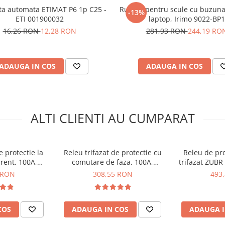
ce
ta automata ETIMAT P6 1p C25 -
Rucsac pentru scule cu buzuna
-13%
l putand fi setata intre 3 si
ETI 001900032
laptop, Irimo 9022-BP1
16,26 RON
12,28 RON
281,93 RON
244,19 RO
si curent
 electric
ADAUGA IN COS
ADAUGA IN COS
ul unei intreruperi de curent
VPS3-63:
ALTI CLIENTI AU CUMPARAT
e protectie la
Releu trifazat de protectie cu
Releu de pro
urent, 100A,
comutare de faza, 100A,
trifazat ZUBR
VPS3-100
TAXNELE TXAPS3-100A
230/38
 RON
308,55 RON
493
COS
ADAUGA IN COS
ADAUGA I