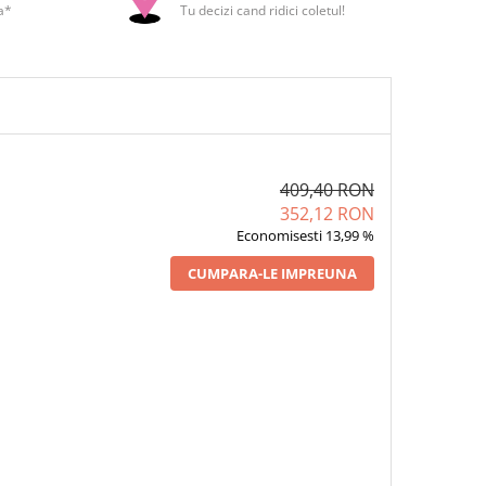
a*
Tu decizi cand ridici coletul!
409,40 RON
352,12 RON
Economisesti 13,99 %
CUMPARA-LE IMPREUNA