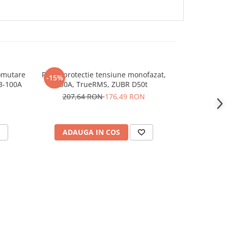
comutare
Releu protectie tensiune monofazat,
Releu tr
-15%
3-100A
50A, TrueRMS, ZUBR D50t
supracurent
de faza
207,64 RON
176,49 RON
ADAUGA IN COS
ADAU