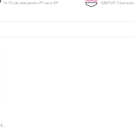
In 15 zile atat pentru PF cat si PJ*
GRATUIT 3 luni extr
 CU
,