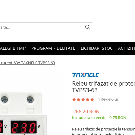
 ALEGI BITMI?
PROGRAM FIDELITATE
LICHIDARI STOC
ACHIZITI
 si curent 63A TAXNELE TVPS3-63
Releu trifazat de prot
TVPS3-63
4 Review-uri
266,20 RON
Include taxa verde - 0,75 RON
Releu trifazic de protectie la tensiu
intermediul butoanelor fizice.