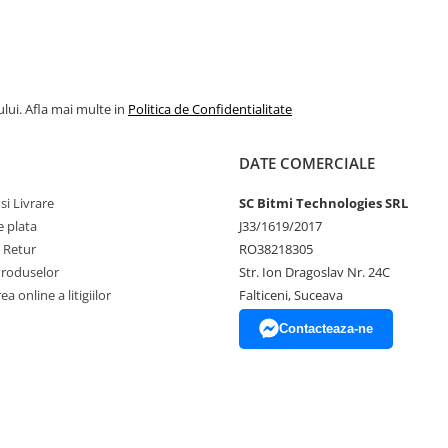
lui. Afla mai multe in
Politica de Confidentialitate
DATE COMERCIALE
si Livrare
SC Bitmi Technologies SRL
 plata
J33/1619/2017
e Retur
RO38218305
Produselor
Str. Ion Dragoslav Nr. 24C
a online a litigiilor
Falticeni, Suceava
Contacteaza-ne