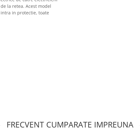
 de la retea. Acest model
intra in protectie, toate
 protectie
FRECVENT CUMPARATE IMPREUNA
atiile de tensiune din retea