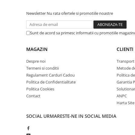
Ce contine cutia?
Lanterne
Lanterne de Cap
Newsletter
Nu rata ofertele si promotiile noastre
1x Releu protectie tensiune si curent
Lanterne de Mana
1x Manual de utilizare, descarca
AICI
Lampi Solare
Sunt de acord sa primesc informatii cu promotiile magazinu
Proiectoare LED
Aeroterme
MAGAZIN
CLIENTI
Auto
Despre noi
Transport 
Roboti de Pornire Auto
Termeni si conditii
Metode de
Microscoape Biologice
Regulament Carduri Cadou
Politica d
Politica de Confidentialitate
Garantia 
Politica Cookies
Solutionare
Contact
ANPC
Harta Site
SOCIAL
URMARESTE-NE IN SOCIAL MEDIA