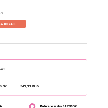
are
A IN COS
lara
on de
249,99 RON
e si curent
3A, Bitmi
SA
Ridicare si din EASYBOX