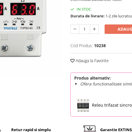
IN STOC
Durata de livrare:
1-2 zile lucrato
ADAUG
Cod Produs:
10238
Adauga la Favorite
Produs alternativ:
Ofera functionalitate simi
Releu trifazat sincr
protectie la tensiun
cu afisaj digital 1-6
11853
Retur rapid si simplu
Garantie EXTIN