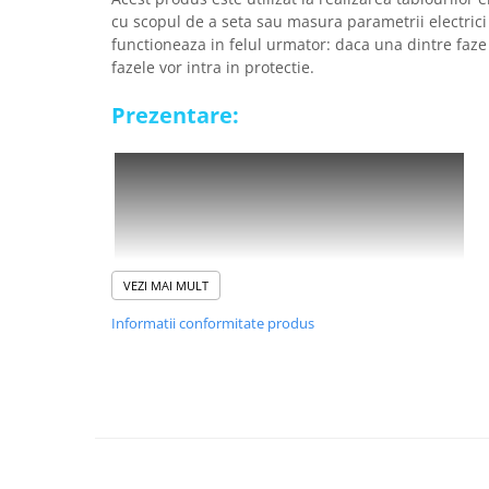
Placi de Expansiune
cu scopul de a seta sau masura parametrii electrici
functioneaza in felul urmator: daca una dintre faze 
Module Electronice
fazele vor intra in protectie.
Senzori Electronici
Prezentare:
Componente Electronice
Gadgets
Electrice
Acumulatori si Baterii
Acumulatori
Baterii
VEZI MAI MULT
Distributie Comutatie si Protectie
Informatii conformitate produs
Contoare si Relee Electrice
Sigurante Automate
Sigurante Fuzibile
Beneficii releu trifazat de
Sigurante Diferentiale RCBO
TAXNELE TVPS3-63:
Protectii diferentiale RCCB
Dispozitive AFDD detectare defect
Te ajuta sa-ti protejezi consumatorii fata de vari