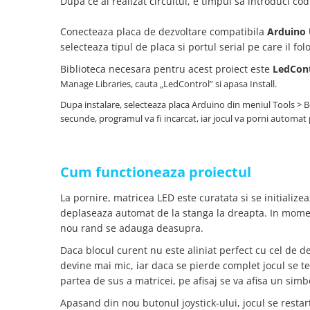
Dupa ce ai realizat circuitul, e timpul sa introduci co
Lanterne
Lanterne de Cap
Conecteaza placa de dezvoltare compatibila
Arduino
selecteaza tipul de placa si portul serial pe care il fol
Lanterne de Mana
Lampi Solare
Biblioteca necesara pentru acest proiect este
LedCont
Manage Libraries, cauta „LedControl” si apasa Install.
Proiectoare LED
Dupa instalare, selecteaza placa Arduino din meniul Tools > 
Aeroterme
secunde, programul va fi incarcat, iar jocul va porni automat 
Auto
Roboti de Pornire Auto
Microscoape Biologice
Cum functioneaza proiectul
La pornire, matricea LED este curatata si se initializea
deplaseaza automat de la stanga la dreapta. In momentu
nou rand se adauga deasupra.
Daca blocul curent nu este aliniat perfect cu cel de 
devine mai mic, iar daca se pierde complet jocul se t
partea de sus a matricei, pe afisaj se va afisa un simbo
Apasand din nou butonul joystick-ului, jocul se restart