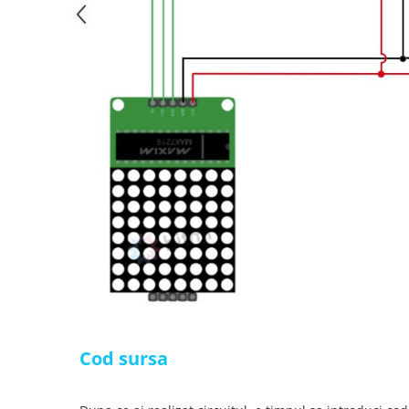
arc electric
Descarcatoare de Supratensiune
Contactoare
Blocuri de Distributie
Tablouri Electrice
Accesorii Tablouri Electrice
Stabilizatoare de Tensiune
Convertoare de Tensiune
Banda Izolatoare
Panouri Fotovoltaice
Smart Home
Intrerupatoare Smart
Prize Inteligente
Module Smart Home
Cod sursa
Camere Supraveghere
Iluminat