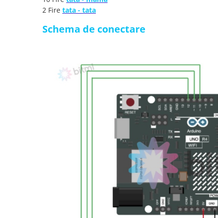
Placi de Expansiune
2 Fire
tata - tata
Module Electronice
Schema de conectare
Senzori Electronici
Componente Electronice
Gadgets
Electrice
Acumulatori si Baterii
Acumulatori
Baterii
Distributie Comutatie si Protectie
Contoare si Relee Electrice
Sigurante Automate
Sigurante Fuzibile
Sigurante Diferentiale RCBO
Protectii diferentiale RCCB
Dispozitive AFDD detectare defect