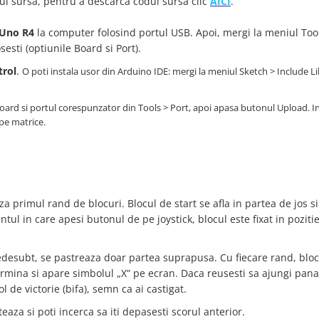
dul sursa, pentru a descarca codul sursa clic
AICI
.
 Uno R4
la computer folosind portul USB. Apoi, mergi la meniul Tool
osesti (optiunile Board si Port).
rol
.
O poti instala usor din Arduino IDE: mergi la meniul Sketch > Include Li
Board si portul corespunzator din Tools > Port, apoi apasa butonul Upload. I
pe matrice.
za primul rand de blocuri. Blocul de start se afla in partea de jos si
l in care apesi butonul de pe joystick, blocul este fixat in pozitie
dedesubt, se pastreaza doar partea suprapusa. Cu fiecare rand, bloc
ermina si apare simbolul „X” pe ecran. Daca reusesti sa ajungi pana
l de victorie (bifa), semn ca ai castigat.
eaza si poti incerca sa iti depasesti scorul anterior.