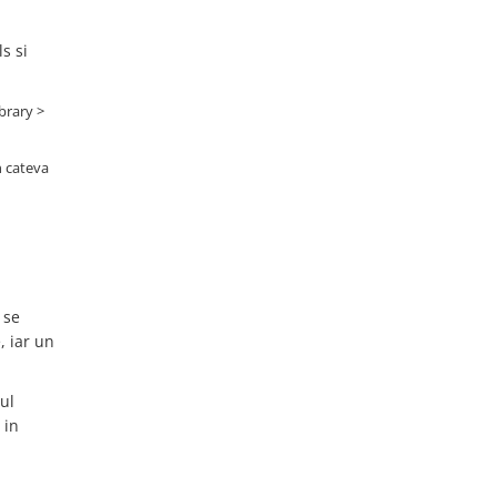
s si
brary >
n cateva
 se
, iar un
ul
 in