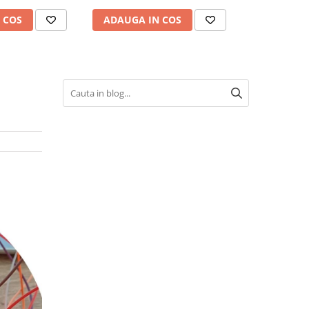
 COS
ADAUGA IN COS
ALERT