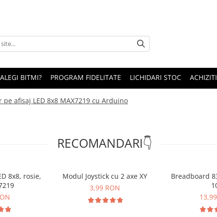
 ALEGI BITMI?
PROGRAM FIDELITATE
LICHIDARI STOC
ACHIZITI
er pe afisaj LED 8x8 MAX7219 cu Arduino
RECOMANDARI👇
D 8x8, rosie,
Modul Joystick cu 2 axe XY
Breadboard 8
7219
1
3,99 RON
RON
13,9