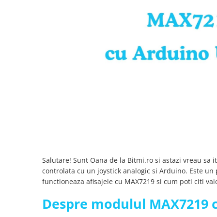
SCHRACK TECHNIK
Seturi de Surubelnite
SAMSUNG
Cuttere
SUNKKO
Foarfeca Electrician
SANYO
Chei Dinamometrice
SUPERFIRE
Chei Fixe
SONOFF
Chei Reglabile
TERMOPASTY
Chei Combinate
TOPDON
Chei Inelare cu Cot
TAXNELE
Rulete
TENPOWER
Nivele cu bula
VICTOR
Truse de Scule
VETO PRO PAC
Scule Electrice
WEICON
Salutare! Sunt Oana de la Bitmi.ro si astazi vreau sa i
Unelte Multifunctionale
controlata cu un joystick analogic si Arduino. Este un 
WERA
Surubelnite Electrice
functioneaza afisajele cu MAX7219 si cum poti citi valo
WIHA
Polizoare
WAIT TOOLS
Despre modulul MAX7219 c
Masini de Gaurit si Insurubat
WEEEMAKE
Accesorii pentru Gaurit