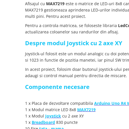
YAHBOOM
Afisajul cu
MAX7219
este o matrice de LED-uri 8x8 care
Burghie pentru Metal
MAX7219 gestioneaza aprinderea LED-urilor individuale
YATO
Genti pentru Scule si Unelte
multi pini. Pentru acest proiect.
ZUBR
Electronica
Pentru a controla matricea, se foloseste libraria
LedC
Unelte pentru Electronica
actualizarea coloanelor sau randurilor din afisaj.
Aparate de Sudura in Puncte
Despre modul Joystick cu 2 axe XY
Microscoape Digitale
Joystick-ul folosit este un modul analogic cu doi poten
Osciloscoape Digitale
si 1023 in functie de pozitia manetei, iar pinul SW t
Generatoare de Semnal
In acest proiect, folosim doar butonul joystick-ului pe
Surse de Laborator
adaugi si control manual pentru directia de miscare.
Statii de Lipit
Letcon
Componente necesare
Accesorii pentru Lipit
Surubelnite de Precizie
1 x Placa de dezvoltare compatibila
Arduino Uno R4 
Clesti de Precizie
1 x Modul matrice LED 8x8
MAX7219
Kituri Electronice
1 x Modul
Joystick
cu 2 axe XY
1 x
Breadboard
830 puncte
Placi de Dezvoltare
10 Fire
tata - mama