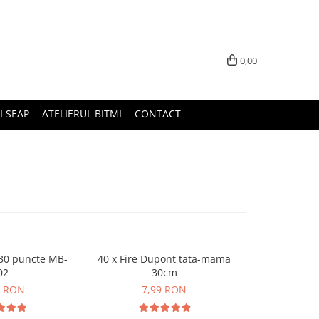
0,00
I SEAP
ATELIERUL BITMI
CONTACT
30 puncte MB-
40 x Fire Dupont tata-mama
Set de 65 fir
02
30cm
9 
9 RON
7,99 RON
9,