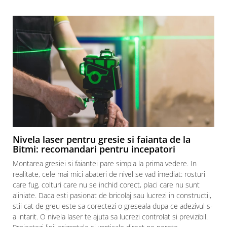
Nivela laser pentru gresie si faianta de la
Bitmi: recomandari pentru incepatori
Montarea gresiei si faiantei pare simpla la prima vedere. In
realitate, cele mai mici abateri de nivel se vad imediat: rosturi
care fug, colturi care nu se inchid corect, placi care nu sunt
aliniate. Daca esti pasionat de bricolaj sau lucrezi in constructii,
stii cat de greu este sa corectezi o greseala dupa ce adezivul s-
a intarit. O nivela laser te ajuta sa lucrezi controlat si previzibil.