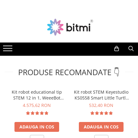
Toate Produsele
Producatori
Aparate de Masura si Control
AEROO SHIELD
Multimetre Digitale
ARDUINO
BITMI
Clampmetre Digitale
BENETECH
Testere Rezistenta Impamantare
C-LOGIC
Testere Rezistenta Izolatie
PRODUSE RECOMANDATE 👇
DASQUA
Accesorii AMC
ETI
Nivele Laser
EVE
Kit robot educational tip
Kit robot STEM Keyestudio
FLUKE
STEM 12 in 1, WeeeBot
KS0558 Smart Little Turtle
Telemetre Laser
RobotStorm 181018
Car V3.0, 2WD
FNIRSI
4.575,62 RON
532,40 RON
Creioane de Tensiune
GVDA
Detectoare de Cabluri
HAYEAR
ADAUGA IN COS
ADAUGA IN COS
Detectoare de Gaze
HUEPAR
Camere Endoscopice
IRIMO