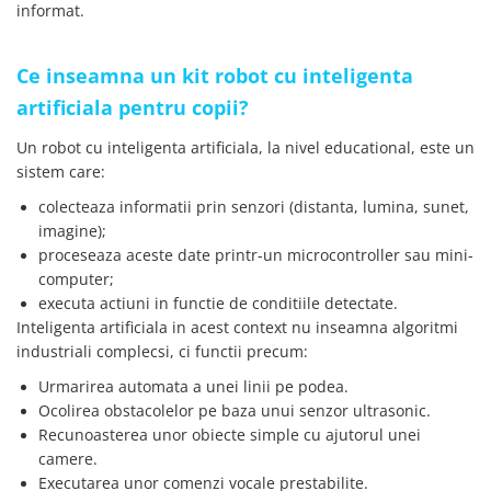
informat.
YAHBOOM
Burghie pentru Metal
YATO
Genti pentru Scule si Unelte
ZUBR
Ce inseamna un kit robot cu inteligenta
Electronica
artificiala pentru copii?
Unelte pentru Electronica
Un robot cu inteligenta artificiala, la nivel educational, este un
Aparate de Sudura in Puncte
sistem care:
Microscoape Digitale
colecteaza informatii prin senzori (distanta, lumina, sunet,
Osciloscoape Digitale
imagine);
Generatoare de Semnal
proceseaza aceste date printr-un microcontroller sau mini-
Surse de Laborator
computer;
Statii de Lipit
executa actiuni in functie de conditiile detectate.
Letcon
Inteligenta artificiala in acest context nu inseamna algoritmi
Accesorii pentru Lipit
industriali complecsi, ci functii precum:
Surubelnite de Precizie
Urmarirea automata a unei linii pe podea.
Clesti de Precizie
Ocolirea obstacolelor pe baza unui senzor ultrasonic.
Recunoasterea unor obiecte simple cu ajutorul unei
Kituri Electronice
camere.
Placi de Dezvoltare
Executarea unor comenzi vocale prestabilite.