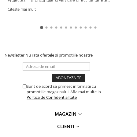
Proiectezi linii orizontale si verticale direct pe perete...
c
Citeste mai mult
Newsletter
Nu rata ofertele si promotiile noastre
Sunt de acord sa primesc informatii cu
promotiile magazinului. Afla mai multe in
Politica de Confidentialitate
MAGAZIN
CLIENTI