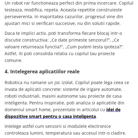
Un robot rar functioneaza perfect din prima incercare. Copilul
testeaza, modifica, repeta. Aceasta repetitie construieste
perseverenta. In majoritatea cazurilor, progresul vine din
ajustari mici si verificari succesive, nu din solutii rapide.
Daca te implici activ, poti transforma fiecare blocaj intr-o
discutie constructiva: „Ce date primeste senzorul?”, „Ce
valoare returneaza functia?”, „Cum putem testa ipoteza?”.
Astfel, iti poti consolida relatia cu copilul tau proiecte
comune.
4. Intelegerea aplicatiilor reale
Robotica nu ramane un joc izolat. Copilul poate lega ceea ce
invata de aplicatii concrete: sisteme de irigare automate,
roboti industriali, masini autonome sau proiecte de casa
inteligenta. Pentru inspiratie, poti analiza si aplicatiile din
domeniul smart home, prezentate in articolul cu
idei de
dispozitive smart pentru o casa inteligenta
.
Intelege astfel cum senzorii si modulele electronice
controleaza lumini, temperatura sau accesul intr-o cladire.