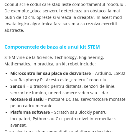
Placi de Expansiune
Copilul scrie codul care stabileste comportamentul robotului.
De exemplu: „daca senzorul detecteaza un obstacol la mai
Module Electronice
putin de 10 cm, opreste si vireaza la dreapta”. In acest mod
Senzori Electronici
invata logica algoritmica fara sa simta ca rezolva exercitii
abstracte.
Componente Electronice
Gadgets
Componentele de baza ale unui kit STEM
Electrice
Acumulatori si Baterii
STEM vine de la Science, Technology, Engineering,
Mathematics. In practica, un kit robot include:
Acumulatori
Microcontroller sau placa de dezvoltare
– Arduino, ESP32
Baterii
sau Raspberry Pi. Acesta este „creierul” robotului.
Distributie Comutatie si Protectie
Senzori
– ultrasonic pentru distanta, senzori de linie,
Contoare si Relee Electrice
senzori de lumina, uneori camere video sau Lidar.
Sigurante Automate
Motoare si sasiu
– motoare DC sau servomotoare montate
pe un cadru mecanic.
Sigurante Fuzibile
Platforma software
– Scratch sau Blockly pentru
Sigurante Diferentiale RCBO
incepatori, Python sau C++ pentru nivel intermediar si
Protectii diferentiale RCCB
avansat.
Dispozitive AFDD detectare defect
Daca alegi un sistem compatibil cu platforme deschise,