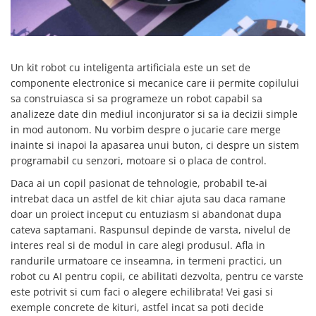
SCHRACK TECHNIK
Seturi de Surubelnite
SAMSUNG
Cuttere
SUNKKO
Foarfeca Electrician
Un kit robot cu inteligenta artificiala este un set de
SANYO
Chei Dinamometrice
componente electronice si mecanice care ii permite copilului
SUPERFIRE
Chei Fixe
sa construiasca si sa programeze un robot capabil sa
SONOFF
Chei Reglabile
analizeze date din mediul inconjurator si sa ia decizii simple
TERMOPASTY
Chei Combinate
in mod autonom. Nu vorbim despre o jucarie care merge
TOPDON
Chei Inelare cu Cot
inainte si inapoi la apasarea unui buton, ci despre un sistem
TAXNELE
programabil cu senzori, motoare si o placa de control.
Rulete
TENPOWER
Nivele cu bula
Daca ai un copil pasionat de tehnologie, probabil te-ai
VICTOR
Truse de Scule
intrebat daca un astfel de kit chiar ajuta sau daca ramane
doar un proiect inceput cu entuziasm si abandonat dupa
VETO PRO PAC
Scule Electrice
cateva saptamani. Raspunsul depinde de varsta, nivelul de
WEICON
Unelte Multifunctionale
interes real si de modul in care alegi produsul. Afla in
WERA
Surubelnite Electrice
randurile urmatoare ce inseamna, in termeni practici, un
WIHA
Polizoare
robot cu AI pentru copii, ce abilitati dezvolta, pentru ce varste
WAIT TOOLS
este potrivit si cum faci o alegere echilibrata! Vei gasi si
Masini de Gaurit si Insurubat
WEEEMAKE
exemple concrete de kituri, astfel incat sa poti decide
Accesorii pentru Gaurit