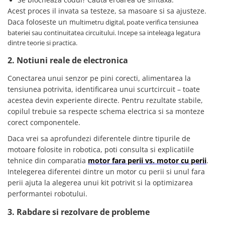
Lanterne
Acest proces il invata sa testeze, sa masoare si sa ajusteze.
Lanterne de Cap
Daca foloseste un m
ultimetru digital, poate verifica tensiunea
bateriei sau continuitatea circuitului. Incepe sa inteleaga legatura
Lanterne de Mana
dintre teorie si practica.
Lampi Solare
2. Notiuni reale de electronica
Proiectoare LED
Conectarea unui senzor pe pini corecti, alimentarea la
Aeroterme
tensiunea potrivita, identificarea unui scurtcircuit – toate
Auto
acestea devin experiente directe. Pentru rezultate stabile,
Roboti de Pornire Auto
copilul trebuie sa respecte schema electrica si sa monteze
Microscoape Biologice
corect componentele.
Daca vrei sa aprofundezi diferentele dintre tipurile de
motoare folosite in robotica, poti consulta si explicatiile
tehnice din comparatia
motor fara perii vs. motor cu perii
.
Intelegerea diferentei dintre un motor cu perii si unul fara
perii ajuta la alegerea unui kit potrivit si la optimizarea
performantei robotului.
3. Rabdare si rezolvare de probleme