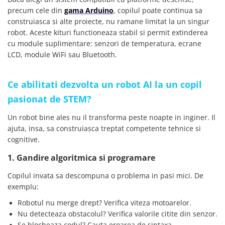
arc electric
precum cele din
gama Arduino
, copilul poate continua sa
Descarcatoare de Supratensiune
construiasca si alte proiecte, nu ramane limitat la un singur
Contactoare
robot. Aceste kituri functioneaza stabil si permit extinderea
cu module suplimentare: senzori de temperatura, ecrane
Blocuri de Distributie
LCD, module WiFi sau Bluetooth.
Tablouri Electrice
Accesorii Tablouri Electrice
Stabilizatoare de Tensiune
Ce abilitati dezvolta un robot AI la un copil
pasionat de STEM?
Convertoare de Tensiune
Banda Izolatoare
Un robot bine ales nu il transforma peste noapte in inginer. Il
ajuta, insa, sa construiasca treptat competente tehnice si
Panouri Fotovoltaice
cognitive.
Smart Home
Intrerupatoare Smart
1. Gandire algoritmica si programare
Prize Inteligente
Copilul invata sa descompuna o problema in pasi mici. De
exemplu:
Module Smart Home
Camere Supraveghere
Robotul nu merge drept? Verifica viteza motoarelor.
Nu detecteaza obstacolul? Verifica valorile citite din senzor.
Iluminat
Se blocheaza codul? Cauta eroarea de sintaxa.