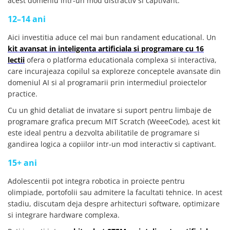
acest domeniu intr-un mod distractiv si captivant.
12–14 ani
Aici investitia aduce cel mai bun randament educational. Un
kit avansat in inteligenta artificiala si programare cu 16
lectii
ofera o platforma educationala complexa si interactiva,
care incurajeaza copilul sa exploreze conceptele avansate din
domeniul AI si al programarii prin intermediul proiectelor
practice.
Cu un ghid detaliat de invatare si suport pentru limbaje de
programare grafica precum MIT Scratch (WeeeCode), acest kit
este ideal pentru a dezvolta abilitatile de programare si
gandirea logica a copiilor intr-un mod interactiv si captivant.
15+ ani
Adolescentii pot integra robotica in proiecte pentru
olimpiade, portofolii sau admitere la facultati tehnice. In acest
stadiu, discutam deja despre arhitecturi software, optimizare
si integrare hardware complexa.