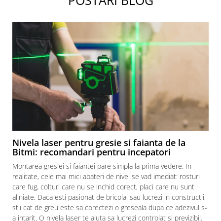
POSTARI BLOG
Nivela laser pentru gresie si faianta de la
Bitmi: recomandari pentru incepatori
Montarea gresiei si faiantei pare simpla la prima vedere. In
realitate, cele mai mici abateri de nivel se vad imediat: rosturi
care fug, colturi care nu se inchid corect, placi care nu sunt
aliniate. Daca esti pasionat de bricolaj sau lucrezi in constructii,
stii cat de greu este sa corectezi o greseala dupa ce adezivul s-
a intarit. O nivela laser te ajuta sa lucrezi controlat si previzibil.