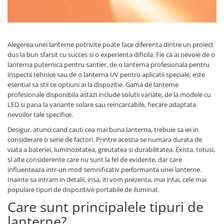
SCHRACK TECHNIK
Seturi de Surubelnite
SAMSUNG
Cuttere
SUNKKO
Foarfeca Electrician
Alegerea unei lanterne potrivite poate face diferenta dintre un proiect
SANYO
Chei Dinamometrice
dus la bun sfarsit cu succes si o experienta dificila. Fie ca ai nevoie de o
SUPERFIRE
Chei Fixe
lanterna puternica pentru santier, de o lanterna profesionala pentru
SONOFF
inspectii tehnice sau de o lanterna UV pentru aplicatii speciale, este
Chei Reglabile
esential sa stii ce optiuni ai la dispozitie. Gama de lanterne
TERMOPASTY
Chei Combinate
profesionale disponibila astazi include solutii variate, de la modele cu
TOPDON
Chei Inelare cu Cot
LED si pana la variante solare sau reincarcabile, fiecare adaptata
TAXNELE
Rulete
nevoilor tale specifice.
TENPOWER
Nivele cu bula
Desigur, atunci cand cauti cea mai buna lanterna, trebuie sa iei in
VICTOR
considerare o serie de factori. Printre acestia se numara durata de
Truse de Scule
viata a bateriei, luminozitatea, greutatea si durabilitatea. Exista, totusi,
VETO PRO PAC
Scule Electrice
si alte considerente care nu sunt la fel de evidente, dar care
WEICON
Unelte Multifunctionale
influenteaza intr-un mod semnificativ performanta unei lanterne.
WERA
Inainte sa intram in detalii, insa, iti vom prezenta, mai intai, cele mai
Surubelnite Electrice
populare tipuri de dispozitive portabile de iluminat.
WIHA
Polizoare
Care sunt principalele tipuri de
WAIT TOOLS
Masini de Gaurit si Insurubat
lanterne?
WEEEMAKE
Accesorii pentru Gaurit