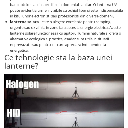
Placi de Expansiune
bancnotelor sau inspectiile din domeniul sanitar. O lanterna UV
poate evidentia urme invizibile cu ochiul liber si este indispensabila
Module Electronice
in kitul unor electronisti sau profesionisti din diverse domenii;
Senzori Electronici
lanterna solara
- este o alegere excelenta pentru camping,
urgente sau uz zilnic, in zone fara acces la energie electrica. Aceste
Componente Electronice
lanterne solare functioneaza cu ajutorul luminii naturale si ofera o
Gadgets
alternativa ecologica si practica, asadar sunt utile in situatii
neprevazute sau pentru cei care apreciaza independenta
Electrice
energetica.
Ce tehnologie sta la baza unei
Acumulatori si Baterii
lanterne?
Acumulatori
Baterii
Distributie Comutatie si Protectie
Contoare si Relee Electrice
Sigurante Automate
Sigurante Fuzibile
Sigurante Diferentiale RCBO
Protectii diferentiale RCCB
Dispozitive AFDD detectare defect