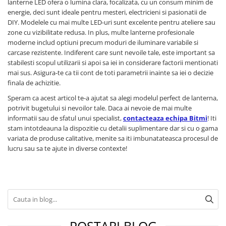
lanterne LED ofera o lumina clara, focalizata, cu un consum minim de
energie, deci sunt ideale pentru mesteri, electricieni si pasionatii de
DIY. Modelele cu mai multe LED-uri sunt excelente pentru ateliere sau
zone cu vizibilitate redusa. In plus, multe lanterne profesionale
moderne includ optiuni precum moduri de iluminare variabile si
carcase rezistente. Indiferent care sunt nevoile tale, este important sa
stabilesti scopul utilizarii si apoi sa iei in considerare factorii mentionati
mai sus. Asigura-te ca tii cont de toti parametrii inainte sa iei o decizie
finala de achizitie.
Speram ca acest articol te-a ajutat sa alegi modelul perfect de lanterna,
potrivit bugetului si nevoilor tale. Daca ai nevoie de mai multe
informatii sau de sfatul unui specialist,
contacteaza echipa Bitmi
! Iti
stam intotdeauna la dispozitie cu detalii suplimentare dar si cu o gama
variata de produse calitative, menite sa iti imbunatateasca procesul de
lucru sau sa te ajute in diverse contexte!