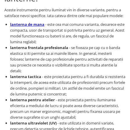
YAHBOOM
Burghie pentru Metal
Aceste instrumente pentru iluminat vin in diverse variante, pentru a
YATO
Genti pentru Scule si Unelte
satisface nevoi specifice. Iata cateva dintre cele mai populare modele:
ZUBR
Electronica
lanterna de mana
- este cea mai comuna varianta, deoarece este
compacta, usor de transportat si potrivita pentru uz general. Acest
Unelte pentru Electronica
model functioneaza cu baterii si are, de regula, un fascicul de
Aparate de Sudura in Puncte
lumina reglabil;
Microscoape Digitale
lanterna frontala profesionala
- se fixeaza pe cap cu o banda
elastica si iti permite sa ai mainile libere. In general, mesterii
Osciloscoape Digitale
folosesc lanterne de cap profesionale pentru activitati de reparatii
Generatoare de Semnal
sau proiecte ce necesita o vizibilitate sporita si multa atentie la
Surse de Laborator
detalii;
lanterna tactica
- este proiectata pentru a fi durabila si rezistenta
Statii de Lipit
la intemperii, de aceea este utilizata de profesionisti precum fortele
Letcon
de ordine, pompieri si militari. Un astfel de model emite un fascicul
Accesorii pentru Lipit
de lumina puternic si concentrat;
lanterna pentru atelier
- este proiectata pentru iluminarea
Surubelnite de Precizie
eficienta a mediului de lucru si poate avea diverse caracteristici,
Clesti de Precizie
precum un maner ergonomic, magneti pentru fixarea usoara pe
Kituri Electronice
diverse suprafete si un unghi ajustabil;
lanterna ultraviolet (UV)
- este utilizata in domenii variate,
Placi de Dezvoltare
precum detectia scurgerilor de lichide tehnice, autentificarea