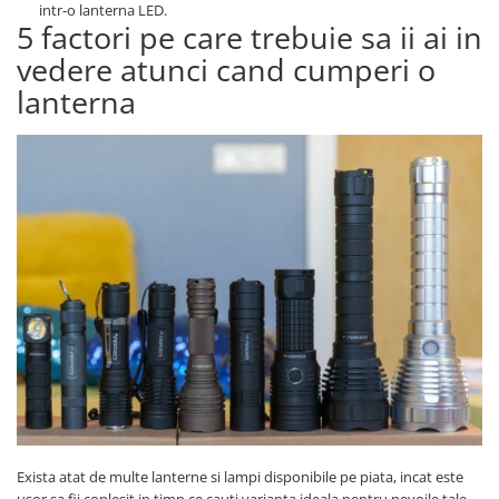
intr-o lanterna LED.
Lanterne
5 factori pe care trebuie sa ii ai in
Lanterne de Cap
vedere atunci cand cumperi o
Lanterne de Mana
lanterna
Lampi Solare
Proiectoare LED
Aeroterme
Auto
Roboti de Pornire Auto
Microscoape Biologice
Exista atat de multe lanterne si lampi disponibile pe piata, incat este
usor sa fii coplesit in timp ce cauti varianta ideala pentru nevoile tale.