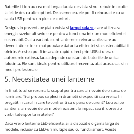
Bateriile Li-Ion au cea mai lunga durata de viata si nu trebuie inlocuite
la fel de des ca alte optiuni. De asemenea, ele pot fi reincaracte cu un
cablu USB pentru un plus de confort.
Desigur, in prezent, pe piata exista si
lampi solare
, care utilizeaza
energia razelor ultraviolete pentru a functiona intr-un mod eficient si
sustenabil. O alta varianta sunt lanternele reincarcabile, care au
devenit din ce in ce mai populare datorita eficientei si a sustenabilitatii
ofeirte. Acestea pot fi incarcate rapid, direct prin USB si ofera o
autonomie extinsa, fara a depinde constant de bateriile de unica
folosinta. Ele sunt ideale pentru utilizare frecventa, atat acasa, cat si in
medii profesionale.
5. Necesitatea unei lanterne
In final, totul se rezuma la scopul pentru care ai nevoie de o sursa de
iluminare. Ti-ai propus sa pleci in drumetii si expeditii sau vrei sa fii
pregatit in cazul in care te confrunti cu o pana de curent? Lucrezi pe
santier si ai nevoie de un model rezistent la impact sau iti doresti o
vizibilitate sporita in atelier?
Daca vrei o lanterna LED eficienta, ai la dispozitie o gama larga de
modele, inclusiv cu LED-uri multiple sau cu functii smart. Aceste