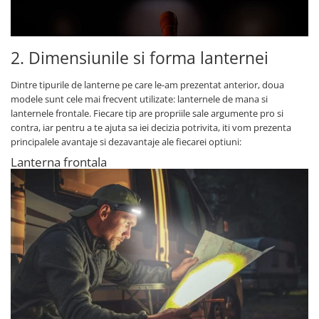
2. Dimensiunile si forma lanternei
Dintre tipurile de lanterne pe care le-am prezentat anterior, doua
modele sunt cele mai frecvent utilizate: lanternele de mana si
lanternele frontale. Fiecare tip are propriile sale argumente pro si
contra, iar pentru a te ajuta sa iei decizia potrivita, iti vom prezenta
principalele avantaje si dezavantaje ale fiecarei optiuni:
Lanterna frontala