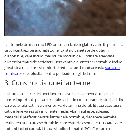
Lanternele de mana au LED-uri cu fascicule reglabile, care iti permit sa
te concentrezi pe anumite zone. Exista o varietate de optiuni
disponibile, care includ mai multe moduri de iluminare adecvate
diverselor tipuri de activitati. Dezavantajele lanternei portabile includ
greutatea mai mare si confortul redus atunci cand aceasta
sursa de
iluminare
este folosita pentru perioade lungi de timp.
3. Constructia unei lanterne
Calitatea constructiei unei lanterne este, de asemenea, un aspect
foarte important, pe care trebuie sa-l iei in considerare. Materialul din
care este fabricat instrumentul va determina durabilitatea acestuia si
cat de bine va rezista in diferite medii. Aluminiul este, adesea,
materialul preferat pentru lanternele portabile, deoarece permite
realizarea unei carcase durabile, care este, de asemenea, usoara. Alte
optiuni includ cuprul, titanul si policarbonatul (PC). Corpurile din