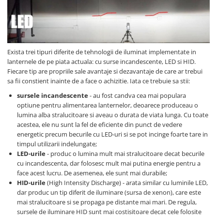
arc electric
Descarcatoare de Supratensiune
Contactoare
Blocuri de Distributie
Exista trei tipuri diferite de tehnologii de iluminat implementate in
Tablouri Electrice
lanternele de pe piata actuala: cu surse incandescente, LED si HID.
Accesorii Tablouri Electrice
Fiecare tip are propriile sale avantaje si dezavantaje de care ar trebui
Stabilizatoare de Tensiune
sa fii constient inainte de a face o achizitie. Iata ce trebuie sa stii:
Convertoare de Tensiune
sursele incandescente
- au fost candva cea mai populara
optiune pentru alimentarea lanternelor, deoarece produceau o
Banda Izolatoare
lumina alba stralucitoare si aveau o durata de viata lunga. Cu toate
Panouri Fotovoltaice
acestea, ele nu sunt la fel de eficiente din punct de vedere
energetic precum becurile cu LED-uri si se pot incinge foarte tare in
Smart Home
timpul utilizarii indelungate;
Intrerupatoare Smart
LED-urile
- produc o lumina mult mai stralucitoare decat becurile
cu incandescenta, dar folosesc mult mai putina energie pentru a
Prize Inteligente
face acest lucru. De asemenea, ele sunt mai durabile;
Module Smart Home
HID-urile
(High Intensity Discharge) - arata similar cu luminile LED,
dar produc un tip diferit de iluminare (sursa de xenon), care este
Camere Supraveghere
mai stralucitoare si se propaga pe distante mai mari. De regula,
Iluminat
sursele de iluminare HID sunt mai costisitoare decat cele folosite