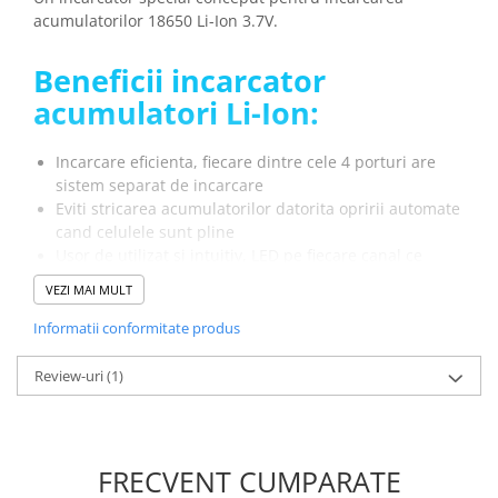
Placi de Expansiune
acumulatorilor 18650 Li-Ion 3.7V.
Module Electronice
Beneficii incarcator
Senzori Electronici
acumulatori Li-Ion:
Componente Electronice
Gadgets
Incarcare eficienta, fiecare dintre cele 4 porturi are
sistem separat de incarcare
Electrice
Eviti stricarea acumulatorilor datorita opririi automate
Acumulatori si Baterii
cand celulele sunt pline
Acumulatori
Usor de utilizat si intuitiv, LED pe fiecare canal ce
Baterii
indica statusul incarcarii
VEZI MAI MULT
Distributie Comutatie si Protectie
Specificatii incarcator
Informatii conformitate produs
Contoare si Relee Electrice
acumulatori 18650:
Sigurante Automate
Review-uri
(1)
Sigurante Fuzibile
Tensiune alimentare:
220V 50Hz
Sigurante Diferentiale RCBO
Compatibilitate:
acumulatorilor 18650 Li-Ion
Protectii diferentiale RCCB
Dimensiuni:
105 x 90 x 29mm
FRECVENT CUMPARATE
Dispozitive AFDD detectare defect
Lungime cablu:
80cm