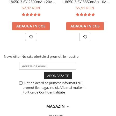
18650 3.6V 2500mAh 20A,
18650 3.6V 3350mAh 10A,
Lanterne
Samsung INR18650-25R
Sanyo NCR18650GA
62,92 RON
55,91 RON
Lanterne de Cap
Lanterne de Mana
Lampi Solare
ADAUGA IN COS
ADAUGA IN COS
Proiectoare LED
Aeroterme
Auto
Roboti de Pornire Auto
Newsletter
Nu rata ofertele si promotiile noastre
Microscoape Biologice
Sunt de acord sa primesc informatii cu
promotiile magazinului. Afla mai multe in
Politica de Confidentialitate
MAGAZIN