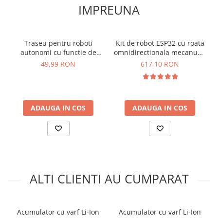
arc electric
IMPREUNA
Greutate totala:
0.100 kg
Descarcatoare de Supratensiune
Ce contine cutia?
Contactoare
Blocuri de Distributie
Traseu pentru roboti
Kit de robot ESP32 cu roata
1x Incarcator cu 4 porturi
autonomi cu functie de
omnidirectionala mecanum,
Tablouri Electrice
urmarire a liniei, Bitmi
Bitmi 10005
49,99 RON
617,10 RON
Accesorii Tablouri Electrice
11442
Stabilizatoare de Tensiune
Convertoare de Tensiune
ADAUGA IN COS
ADAUGA IN COS
Banda Izolatoare
Panouri Fotovoltaice
Smart Home
Intrerupatoare Smart
Prize Inteligente
ALTI CLIENTI AU CUMPARAT
Module Smart Home
Camere Supraveghere
Iluminat
Acumulator cu varf Li-Ion
Acumulator cu varf Li-Ion