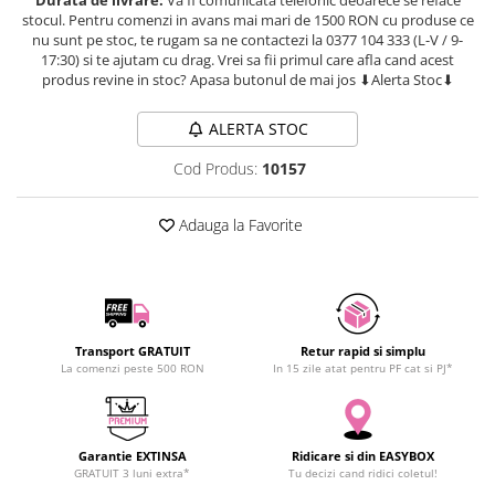
SCHRACK TECHNIK
stocul. Pentru comenzi in avans mai mari de 1500 RON cu produse ce
Seturi de Surubelnite
nu sunt pe stoc, te rugam sa ne contactezi la 0377 104 333 (L-V / 9-
SAMSUNG
Cuttere
17:30) si te ajutam cu drag. Vrei sa fii primul care afla cand acest
SUNKKO
Foarfeca Electrician
produs revine in stoc? Apasa butonul de mai jos ⬇Alerta Stoc⬇
SANYO
Chei Dinamometrice
ALERTA STOC
SUPERFIRE
Chei Fixe
SONOFF
Chei Reglabile
Cod Produs:
10157
TERMOPASTY
Chei Combinate
TOPDON
Chei Inelare cu Cot
Adauga la Favorite
TAXNELE
Rulete
TENPOWER
Nivele cu bula
VICTOR
Truse de Scule
VETO PRO PAC
Scule Electrice
Transport GRATUIT
Retur rapid si simplu
WEICON
La comenzi peste 500 RON
In 15 zile atat pentru PF cat si PJ*
Unelte Multifunctionale
WERA
Surubelnite Electrice
WIHA
Polizoare
WAIT TOOLS
Garantie EXTINSA
Ridicare si din EASYBOX
Masini de Gaurit si Insurubat
GRATUIT 3 luni extra*
Tu decizi cand ridici coletul!
WEEEMAKE
Accesorii pentru Gaurit