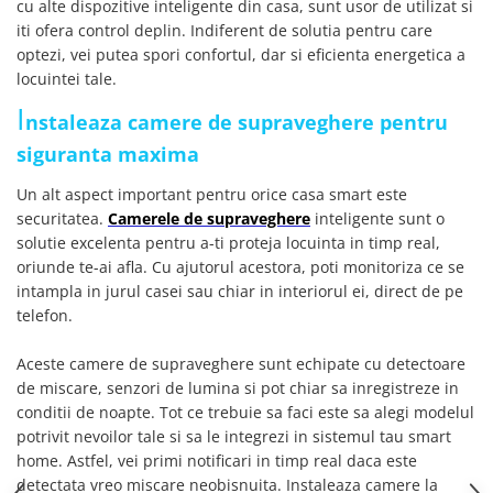
cu alte dispozitive inteligente din casa, sunt usor de utilizat si
iti ofera control deplin. Indiferent de solutia pentru care
optezi, vei putea spori confortul, dar si eficienta energetica a
locuintei tale.
I
nstaleaza camere de supraveghere pentru
siguranta maxima
Un alt aspect important pentru orice casa smart este
securitatea.
Camerele de supraveghere
inteligente sunt o
solutie excelenta pentru a-ti proteja locuinta in timp real,
oriunde te-ai afla. Cu ajutorul acestora, poti monitoriza ce se
intampla in jurul casei sau chiar in interiorul ei, direct de pe
telefon.
Aceste camere de supraveghere sunt echipate cu detectoare
de miscare, senzori de lumina si pot chiar sa inregistreze in
conditii de noapte. Tot ce trebuie sa faci este sa alegi modelul
potrivit nevoilor tale si sa le integrezi in sistemul tau smart
home. Astfel, vei primi notificari in timp real daca este
detectata vreo miscare neobisnuita. Instaleaza camere la