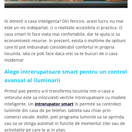
SCHRACK TECHNIK
SAMSUNG
SUNKKO
Iti doresti o casa inteligenta? Din fericire, acest lucru nu mai
este un vis indepartat, ci o realitate accesibila si practica. O
SANYO
casa smart iti face viata mai confortabila, dar te ajuta si sa
SUPERFIRE
economisesti resurse. In prezent, exista o multime de optiuni
SONOFF
care iti pot imbunatati considerabil confortul in propria
TERMOPASTY
locuinta. Iata ce poti face daca vrei sa te bucuri de o casa
TOPDON
moderna!
TAXNELE
Alege intrerupatoare smart pentru un control
TENPOWER
avansat al iluminarii
VICTOR
VETO PRO PAC
Primul pas pentru a-ti transforma locuinta intr-o casa a
WEICON
viitorului este sa inlocuiesti vechile intrerupatoare cu modele
inteligente. Un
intrerupator smart
iti permite sa controlezi
WERA
luminile din casa de pe telefon, tableta sau chiar prin
WIHA
comenzi vocale. Astfel, poti programa luminile sa se aprinda
WAIT TOOLS
sau sa se stinga automat in functie de momentul zilei sau de
WEEEMAKE
activitatile pe care le ai in plan.