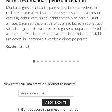
Bitmi: recomandari pentru incepatori
Montarea gresiei si faiantei pare simpla la prima vedere. In
realitate, cele mai mici abateri de nivel se vad imediat: rosturi
care fug, colturi care nu se inchid corect, placi care nu sunt
aliniate. Daca esti pasionat de bricolaj sau lucrezi in constructii,
stii cat de greu este sa corectezi o greseala dupa ce adezivul s-
a intarit. O nivela laser te ajuta sa lucrezi controlat si previzibil.
Proiectezi linii orizontale si verticale direct pe perete...
c
Citeste mai mult
Newsletter
Nu rata ofertele si promotiile noastre
Sunt de acord sa primesc informatii cu