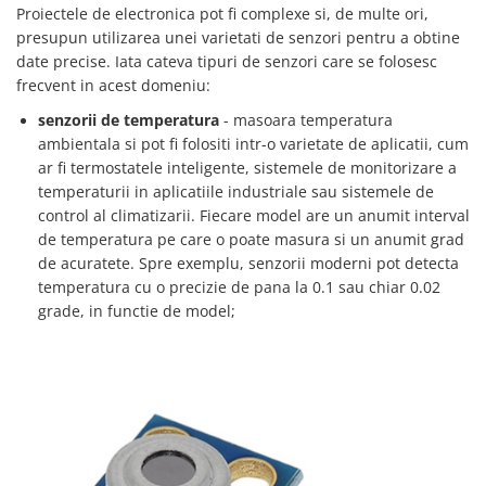
Placi de Expansiune
Proiectele de electronica pot fi complexe si, de multe ori,
presupun utilizarea unei varietati de senzori pentru a obtine
Module Electronice
date precise. Iata cateva tipuri de senzori care se folosesc
Senzori Electronici
frecvent in acest domeniu:
Componente Electronice
senzorii de temperatura
- masoara temperatura
ambientala si pot fi folositi intr-o varietate de aplicatii, cum
Gadgets
ar fi termostatele inteligente, sistemele de monitorizare a
Electrice
temperaturii in aplicatiile industriale sau sistemele de
Acumulatori si Baterii
control al climatizarii. Fiecare model are un anumit interval
de temperatura pe care o poate masura si un anumit grad
Acumulatori
de acuratete. Spre exemplu, senzorii moderni pot detecta
Baterii
temperatura cu o precizie de pana la 0.1 sau chiar 0.02
Distributie Comutatie si Protectie
grade, in functie de model;
Contoare si Relee Electrice
Sigurante Automate
Sigurante Fuzibile
Sigurante Diferentiale RCBO
Protectii diferentiale RCCB
Dispozitive AFDD detectare defect