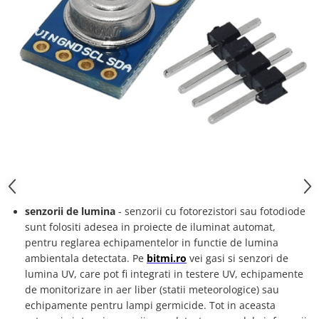
arc electric
Descarcatoare de Supratensiune
Contactoare
Blocuri de Distributie
Tablouri Electrice
Accesorii Tablouri Electrice
Stabilizatoare de Tensiune
Convertoare de Tensiune
Banda Izolatoare
Panouri Fotovoltaice
Smart Home
senzorii de lumina
- senzorii cu fotorezistori sau fotodiode
Intrerupatoare Smart
sunt folositi adesea in proiecte de iluminat automat,
Prize Inteligente
pentru reglarea echipamentelor in functie de lumina
ambientala detectata. Pe
bitmi.ro
vei gasi si senzori de
Module Smart Home
lumina UV, care pot fi integrati in testere UV, echipamente
Camere Supraveghere
de monitorizare in aer liber (statii meteorologice) sau
echipamente pentru lampi germicide. Tot in aceasta
Iluminat