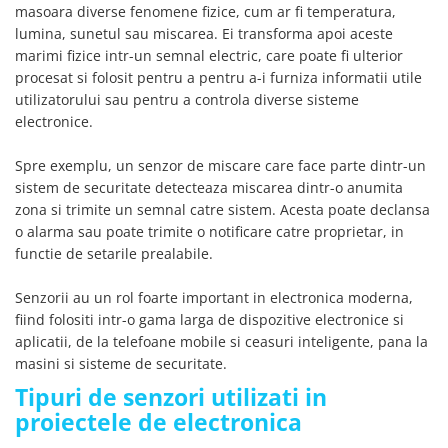
YAHBOOM
masoara diverse fenomene fizice, cum ar fi temperatura,
Burghie pentru Metal
lumina, sunetul sau miscarea. Ei transforma apoi aceste
YATO
Genti pentru Scule si Unelte
marimi fizice intr-un semnal electric, care poate fi ulterior
ZUBR
procesat si folosit pentru a pentru a-i furniza informatii utile
Electronica
utilizatorului sau pentru a controla diverse sisteme
Unelte pentru Electronica
electronice.
Aparate de Sudura in Puncte
Microscoape Digitale
Spre exemplu, un senzor de miscare care face parte dintr-un
sistem de securitate detecteaza miscarea dintr-o anumita
Osciloscoape Digitale
zona si trimite un semnal catre sistem. Acesta poate declansa
Generatoare de Semnal
o alarma sau poate trimite o notificare catre proprietar, in
Surse de Laborator
functie de setarile prealabile.
Statii de Lipit
Letcon
Senzorii au un rol foarte important in electronica moderna,
Accesorii pentru Lipit
fiind folositi intr-o gama larga de dispozitive electronice si
aplicatii, de la telefoane mobile si ceasuri inteligente, pana la
Surubelnite de Precizie
masini si sisteme de securitate.
Clesti de Precizie
Tipuri de senzori utilizati in
Kituri Electronice
proiectele de electronica
Placi de Dezvoltare