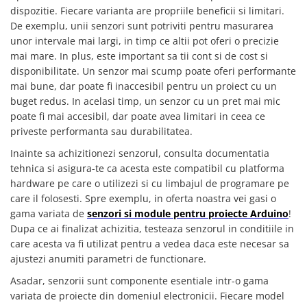
dispozitie. Fiecare varianta are propriile beneficii si limitari.
De exemplu, unii senzori sunt potriviti pentru masurarea
unor intervale mai largi, in timp ce altii pot oferi o precizie
mai mare. In plus, este important sa tii cont si de cost si
disponibilitate. Un senzor mai scump poate oferi performante
mai bune, dar poate fi inaccesibil pentru un proiect cu un
buget redus. In acelasi timp, un senzor cu un pret mai mic
poate fi mai accesibil, dar poate avea limitari in ceea ce
priveste performanta sau durabilitatea.
Inainte sa achizitionezi senzorul, consulta documentatia
tehnica si asigura-te ca acesta este compatibil cu platforma
hardware pe care o utilizezi si cu limbajul de programare pe
care il folosesti. Spre exemplu, in oferta noastra vei gasi o
gama variata de
senzori si module pentru proiecte Arduino
!
Dupa ce ai finalizat achizitia, testeaza senzorul in conditiile in
care acesta va fi utilizat pentru a vedea daca este necesar sa
ajustezi anumiti parametri de functionare.
Asadar, senzorii sunt componente esentiale intr-o gama
variata de proiecte din domeniul electronicii. Fiecare model