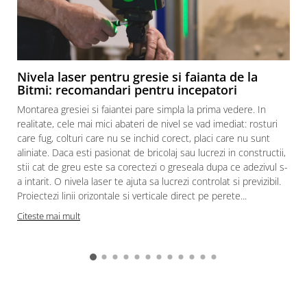
Nivela laser pentru gresie si faianta de la
Bitmi: recomandari pentru incepatori
Montarea gresiei si faiantei pare simpla la prima vedere. In
realitate, cele mai mici abateri de nivel se vad imediat: rosturi
care fug, colturi care nu se inchid corect, placi care nu sunt
aliniate. Daca esti pasionat de bricolaj sau lucrezi in constructii,
stii cat de greu este sa corectezi o greseala dupa ce adezivul s-
a intarit. O nivela laser te ajuta sa lucrezi controlat si previzibil.
Proiectezi linii orizontale si verticale direct pe perete...
c
Citeste mai mult