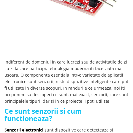
SCHRACK TECHNIK
Seturi de Surubelnite
SAMSUNG
Cuttere
SUNKKO
Foarfeca Electrician
SANYO
Chei Dinamometrice
SUPERFIRE
Chei Fixe
SONOFF
Chei Reglabile
TERMOPASTY
Chei Combinate
TOPDON
Chei Inelare cu Cot
Indiferent de domeniul in care lucrezi sau de activitatile de zi
TAXNELE
Rulete
cu zi la care participi, tehnologia moderna iti face viata mai
TENPOWER
usoara. O componenta esentiala intr-o varietate de aplicatii
Nivele cu bula
electronice sunt senzorii, niste dispozitive inteligente care pot
VICTOR
Truse de Scule
fi utilizate in diverse scopuri. In randurile ce urmeaza, noi iti
VETO PRO PAC
Scule Electrice
propunem sa descoperi ce sunt, mai exact, senzorii, care sunt
WEICON
Unelte Multifunctionale
principalele tipuri, dar si in ce proiecte ii poti utiliza!
WERA
Surubelnite Electrice
Ce sunt senzorii si cum
WIHA
Polizoare
functioneaza?
WAIT TOOLS
Masini de Gaurit si Insurubat
WEEEMAKE
Senzorii electronici
sunt dispozitive care detecteaza si
Accesorii pentru Gaurit