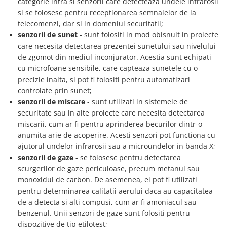
categorie intra si senzorii care detecteaza undele infrarosii
Lanterne
si se folosesc pentru receptionarea semnalelor de la
Lanterne de Cap
telecomenzi, dar si in domeniul securitatii;
Lanterne de Mana
senzorii de sunet
- sunt folositi in mod obisnuit in proiecte
care necesita detectarea prezentei sunetului sau nivelului
Lampi Solare
de zgomot din mediul inconjurator. Acestia sunt echipati
Proiectoare LED
cu microfoane sensibile, care capteaza sunetele cu o
Aeroterme
precizie inalta, si pot fi folositi pentru automatizari
controlate prin sunet;
Auto
senzorii de miscare
- sunt utilizati in sistemele de
Roboti de Pornire Auto
securitate sau in alte proiecte care necesita detectarea
Microscoape Biologice
miscarii, cum ar fi pentru aprinderea becurilor dintr-o
anumita arie de acoperire. Acesti senzori pot functiona cu
ajutorul undelor infrarosii sau a microundelor in banda X;
senzorii de gaze
- se folosesc pentru detectarea
scurgerilor de gaze periculoase, precum metanul sau
monoxidul de carbon. De asemenea, ei pot fi utilizati
pentru determinarea calitatii aerului daca au capacitatea
de a detecta si alti compusi, cum ar fi amoniacul sau
benzenul. Unii senzori de gaze sunt folositi pentru
dispozitive de tip etilotest;