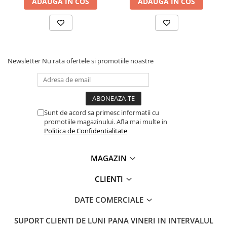
ADAUGA IN COS
ADAUGA IN COS
Lanterne
Vezi fisa tehnica
AICI
Lanterne de Cap
Ce contine cutia?
Lanterne de Mana
Lampi Solare
1x Micrometru digital de interior, 5-30mm, precizie
Newsletter
Nu rata ofertele si promotiile noastre
Proiectoare LED
0.003mm, Dasqua 4910-4105
Aeroterme
Auto
Roboti de Pornire Auto
Sunt de acord sa primesc informatii cu
Microscoape Biologice
promotiile magazinului. Afla mai multe in
Politica de Confidentialitate
MAGAZIN
CLIENTI
DATE COMERCIALE
SUPORT CLIENTI
DE LUNI PANA VINERI IN INTERVALUL