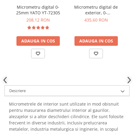
YAHBOOM
Micrometru digital 0-
Micrometru digital de
Burghie pentru Metal
YATO
25mm YATO YT-72305
exterior, 0-
Genti pentru Scule si Unelte
25mm/0.001mm, IP65,
ZUBR
208,12 RON
435,60 RON
Dasqua 4410-1105-A
Electronica
Unelte pentru Electronica
ADAUGA IN COS
ADAUGA IN COS
Aparate de Sudura in Puncte
Microscoape Digitale
Osciloscoape Digitale
Generatoare de Semnal
Surse de Laborator
Statii de Lipit
Letcon
Descriere
Accesorii pentru Lipit
Surubelnite de Precizie
Micrometrele de interior sunt utilizate in mod obisnuit
pentru masurarea diametrului interior al gaurilor,
Clesti de Precizie
alezajelor si a altor deschideri cilindrice. Ele sunt folosite
Kituri Electronice
frecvent in diverse industrii, inclusiv prelucrarea
Placi de Dezvoltare
metalelor, industria metalurgica si inginerie, in scopul