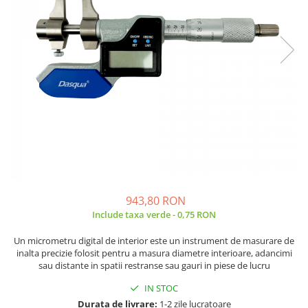
JBC
Termometre
JCD
Camere Termoviziune
JGNE
Sublere
KEYESTUDIO
Micrometre
KNIPEX
Scule si Unelte
KPS
Scule de Mana
LG CHEM
LONGWEI
Clesti de Taiat
MESTEK
Clesti pentru Dezizolat
MICROBIT
Clesti de Sertizare
MURATA
Clesti Multifunctionali
943,80 RON
MOLICEL
Clesti Papagal
Include taxa verde - 0,75 RON
MVAVA
Clesti Autoblocanti
Un micrometru digital de interior este un instrument de masurare de
OPTO-EDU
Menghine
inalta precizie folosit pentru a masura diametre interioare, adancimi
sau distante in spatii restranse sau gauri in piese de lucru
PIERGIACOMI
Clesti Electrician 1000V
RASPBERRY PI
Surubelnite Simple
IN STOC
RUKO
Surubelnite Electrician 1000V
Durata de livrare:
1-2 zile lucratoare