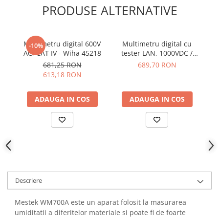
YAHBOOM
PRODUSE ALTERNATIVE
Burghie pentru Metal
YATO
Genti pentru Scule si Unelte
ZUBR
Electronica
Multimetru digital 600V
Multimetru digital cu
-10%
Unelte pentru Electronica
AC, CAT IV - Wiha 45218
tester LAN, 1000VDC /
750VAC, 10A AC/DC, KPS
A
681,25 RON
689,70 RON
Aparate de Sudura in Puncte
MT480
613,18 RON
Microscoape Digitale
Osciloscoape Digitale
ADAUGA IN COS
ADAUGA IN COS
Generatoare de Semnal
Surse de Laborator
Statii de Lipit
Letcon
Accesorii pentru Lipit
Surubelnite de Precizie
Descriere
Clesti de Precizie
Kituri Electronice
Mestek WM700A este un aparat folosit la masurarea
Placi de Dezvoltare
umiditatii a diferitelor materiale si poate fi de foarte