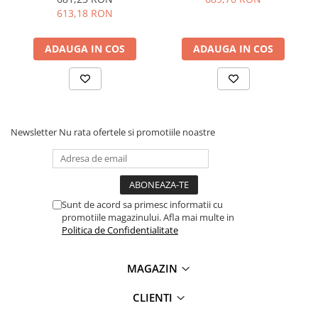
Lanterne
613,18 RON
Lanterne de Cap
Lanterne de Mana
ADAUGA IN COS
ADAUGA IN COS
Lampi Solare
Proiectoare LED
Aeroterme
Auto
Newsletter
Nu rata ofertele si promotiile noastre
Roboti de Pornire Auto
Microscoape Biologice
Sunt de acord sa primesc informatii cu
promotiile magazinului. Afla mai multe in
Politica de Confidentialitate
MAGAZIN
CLIENTI