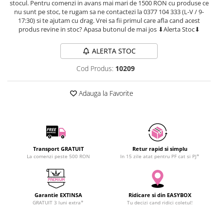
stocul. Pentru comenzi in avans mai mari de 1500 RON cu produse ce
SCHRACK TECHNIK
Seturi de Surubelnite
nu sunt pe stoc, te rugam sa ne contactezi la 0377 104 333 (L-V / 9-
17:30) si te ajutam cu drag. Vrei sa fii primul care afla cand acest
SAMSUNG
Cuttere
produs revine in stoc? Apasa butonul de mai jos ⬇Alerta Stoc⬇
SUNKKO
Foarfeca Electrician
SANYO
Chei Dinamometrice
ALERTA STOC
SUPERFIRE
Chei Fixe
Cod Produs:
10209
SONOFF
Chei Reglabile
TERMOPASTY
Chei Combinate
Adauga la Favorite
TOPDON
Chei Inelare cu Cot
TAXNELE
Rulete
TENPOWER
Nivele cu bula
VICTOR
Truse de Scule
VETO PRO PAC
Scule Electrice
Transport GRATUIT
Retur rapid si simplu
La comenzi peste 500 RON
In 15 zile atat pentru PF cat si PJ*
WEICON
Unelte Multifunctionale
WERA
Surubelnite Electrice
WIHA
Polizoare
Garantie EXTINSA
Ridicare si din EASYBOX
WAIT TOOLS
Masini de Gaurit si Insurubat
GRATUIT 3 luni extra*
Tu decizi cand ridici coletul!
WEEEMAKE
Accesorii pentru Gaurit