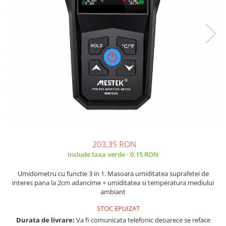
JBC
Termometre
JCD
Camere Termoviziune
JGNE
Sublere
KEYESTUDIO
Micrometre
KNIPEX
Scule si Unelte
KPS
Scule de Mana
LG CHEM
LONGWEI
Clesti de Taiat
MESTEK
Clesti pentru Dezizolat
MICROBIT
Clesti de Sertizare
MURATA
203,35 RON
Clesti Multifunctionali
Include taxa verde - 0,15 RON
MOLICEL
Clesti Papagal
MVAVA
Clesti Autoblocanti
Umidometru cu functie 3 in 1. Masoara umiditatea suprafetei de
OPTO-EDU
interes pana la 2cm adancime + umiditatea si temperatura mediului
Menghine
ambiant
PIERGIACOMI
Clesti Electrician 1000V
RASPBERRY PI
STOC EPUIZAT
Surubelnite Simple
Durata de livrare:
Va fi comunicata telefonic deoarece se reface
RUKO
Surubelnite Electrician 1000V