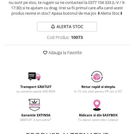
nu sunt pe stoc, te rugam sa ne contactezi la 0377 104 333 (L-V / 9-
SCHRACK TECHNIK
Seturi de Surubelnite
17:30) si te ajutam cu drag. Vrei sa fii primul care afla cand acest
SAMSUNG
produs revine in stoc? Apasa butonul de mai jos ⬇Alerta Stoc⬇
Cuttere
SUNKKO
Foarfeca Electrician
ALERTA STOC
SANYO
Chei Dinamometrice
SUPERFIRE
Chei Fixe
Cod Produs:
10073
SONOFF
Chei Reglabile
TERMOPASTY
Chei Combinate
Adauga la Favorite
TOPDON
Chei Inelare cu Cot
TAXNELE
Rulete
TENPOWER
Nivele cu bula
VICTOR
Truse de Scule
Transport GRATUIT
Retur rapid si simplu
VETO PRO PAC
Scule Electrice
La comenzi peste 500 RON
In 15 zile atat pentru PF cat si PJ*
WEICON
Unelte Multifunctionale
WERA
Surubelnite Electrice
WIHA
Garantie EXTINSA
Ridicare si din EASYBOX
Polizoare
GRATUIT 3 luni extra*
Tu decizi cand ridici coletul!
WAIT TOOLS
Masini de Gaurit si Insurubat
WEEEMAKE
Accesorii pentru Gaurit