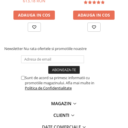
613,18 RON
Lanterne
Ce contine cutia?
Lanterne de Cap
ADAUGA IN COS
ADAUGA IN COS
Lanterne de Mana
1x Umidometru
Lampi Solare
1x Husa
1x Manual de utilizare ce poate fi accesat
AICI
Proiectoare LED
Aeroterme
Newsletter
Nu rata ofertele si promotiile noastre
Auto
Roboti de Pornire Auto
Microscoape Biologice
Sunt de acord sa primesc informatii cu
promotiile magazinului. Afla mai multe in
Politica de Confidentialitate
MAGAZIN
CLIENTI
DATE COMERCIALE