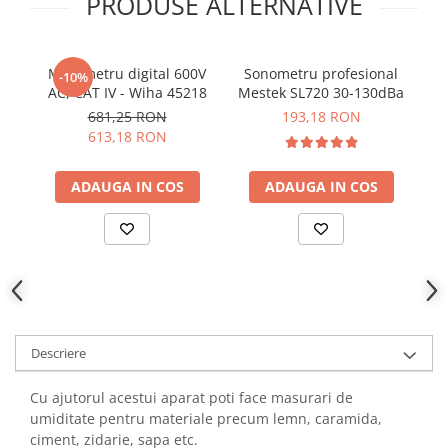
PRODUSE ALTERNATIVE
YAHBOOM
Burghie pentru Metal
YATO
Genti pentru Scule si Unelte
ZUBR
Multimetru digital 600V
Sonometru profesional
Ap
-10%
Electronica
AC, CAT IV - Wiha 45218
Mestek SL720 30-130dBa
Unelte pentru Electronica
681,25 RON
193,18 RON
613,18 RON
Aparate de Sudura in Puncte
Microscoape Digitale
ADAUGA IN COS
ADAUGA IN COS
Osciloscoape Digitale
Generatoare de Semnal
Surse de Laborator
Statii de Lipit
Letcon
Accesorii pentru Lipit
Surubelnite de Precizie
Descriere
Clesti de Precizie
Kituri Electronice
Cu ajutorul acestui aparat poti face masurari de
umiditate pentru materiale precum lemn, caramida,
Placi de Dezvoltare
ciment, zidarie, sapa etc.