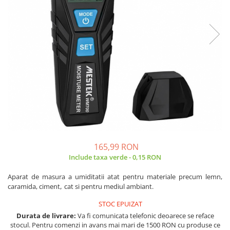
JBC
Termometre
JCD
Camere Termoviziune
JGNE
Sublere
KEYESTUDIO
Micrometre
KNIPEX
Scule si Unelte
KPS
Scule de Mana
LG CHEM
LONGWEI
Clesti de Taiat
MESTEK
Clesti pentru Dezizolat
MICROBIT
Clesti de Sertizare
MURATA
165,99 RON
Clesti Multifunctionali
Include taxa verde - 0,15 RON
MOLICEL
Clesti Papagal
MVAVA
Clesti Autoblocanti
Aparat de masura a umiditatii atat pentru materiale precum lemn,
OPTO-EDU
,
Menghine
caramida, ciment
cat si pentru mediul ambiant.
PIERGIACOMI
Clesti Electrician 1000V
STOC EPUIZAT
RASPBERRY PI
Surubelnite Simple
Durata de livrare:
Va fi comunicata telefonic deoarece se reface
stocul. Pentru comenzi in avans mai mari de 1500 RON cu produse ce
RUKO
Surubelnite Electrician 1000V