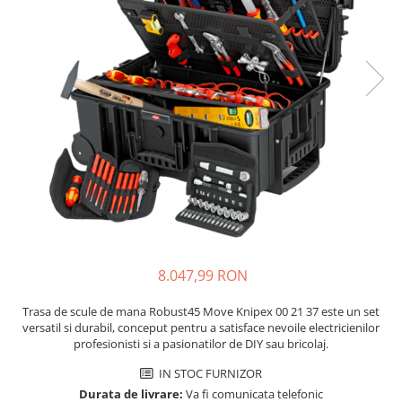
JBC
Termometre
JCD
Camere Termoviziune
JGNE
Sublere
KEYESTUDIO
Micrometre
KNIPEX
Scule si Unelte
KPS
Scule de Mana
LG CHEM
LONGWEI
Clesti de Taiat
MESTEK
Clesti pentru Dezizolat
MICROBIT
Clesti de Sertizare
MURATA
Clesti Multifunctionali
8.047,99 RON
MOLICEL
Clesti Papagal
MVAVA
Clesti Autoblocanti
Trasa de scule de mana Robust45 Move Knipex 00 21 37 este un set
OPTO-EDU
Menghine
versatil si durabil, conceput pentru a satisface nevoile electricienilor
profesionisti si a pasionatilor de DIY sau bricolaj.
PIERGIACOMI
Clesti Electrician 1000V
RASPBERRY PI
Surubelnite Simple
IN STOC FURNIZOR
Durata de livrare:
Va fi comunicata telefonic
RUKO
Surubelnite Electrician 1000V