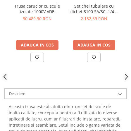
YAHBOOM
Trusa carucior cu scule
Set chei tubulare cu
Burghie pentru Metal
YATO
izolate 1000V VDE
clichet 8100 SA/SC, 1/4 si
K
Genti pentru Scule si Unelte
eMobility Wiha 45801,
1/2, Zyklop Speed, metric,
17
30.489,90 RON
2.182,69 RON
ZUBR
102 piese
43 piese, Wera
Electronica
05160785001
Unelte pentru Electronica
Aparate de Sudura in Puncte
ADAUGA IN COS
ADAUGA IN COS
Microscoape Digitale
Osciloscoape Digitale
Generatoare de Semnal
Surse de Laborator
Statii de Lipit
Letcon
Accesorii pentru Lipit
Descriere
Surubelnite de Precizie
Aceasta trusa este alcatuita dintr-un set de scule de
Clesti de Precizie
inalta calitate, conceputa pentru a fi utilizata in diverse
Kituri Electronice
aplicatii de lucru, cum ar fi lucrari de instalare, reparatii,
intretinere si asamblare. Setul include o gama variata de
Placi de Dezvoltare