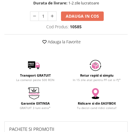
Durata de livrare:
1-2 zile lucratoare
SCHRACK TECHNIK
SAMSUNG
ADAUGA IN COS
SUNKKO
Cod Produs:
10585
SANYO
SUPERFIRE
Adauga la Favorite
SONOFF
TERMOPASTY
TOPDON
TAXNELE
TENPOWER
Transport GRATUIT
Retur rapid si simplu
La comenzi peste 500 RON
In 15 zile atat pentru PF cat si PJ*
VICTOR
VETO PRO PAC
WEICON
Garantie EXTINSA
Ridicare si din EASYBOX
WERA
GRATUIT 3 luni extra*
Tu decizi cand ridici coletul!
WIHA
WAIT TOOLS
WEEEMAKE
PACHETE SI PROMOTII