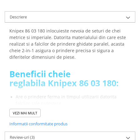
Descriere
Knipex 86 03 180 inlocuieste nevoia de seturi de chei
metrice si imperiale. Datorita materialului din care este
realizat si a falcilor de prindere ghidate paralel, acasta
cheie 2-in-1 asigura o prindere precisa si sigura a
diferitelor dimensiuni de piese.
Beneficii cheie
reglabila Knipex 86 03 180:
Are o prindere ferma in timpul utilizarii datorita
falcilor sale puternice
Dimensiunea compacta a cheii face ca aceasta sa fie
VEZI MAI MULT
usor de transportat si depozitat in trusa de unelte sau
buzunar
Informatii conformitate produs
Design ergonomic: manerul cu forma
anatomica ofera confort si o utilizare usoara
Review-uri
(3)