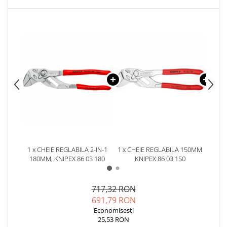
YAHBOOM
YATO
ZUBR
1 x CHEIE REGLABILA 2-IN-1
1 x CHEIE REGLABILA 150MM
1 x C
180MM, KNIPEX 86 03 180
KNIPEX 86 03 150
717,32 RON
691,79 RON
Economisesti
25,53 RON