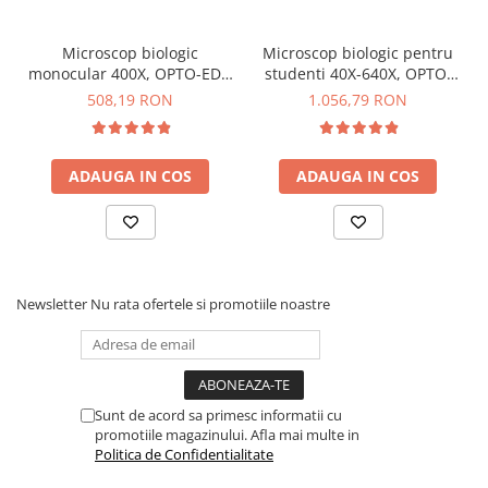
Specificatii microscop digital
Microscop biologic
Microscop biologic pentru
cu ecran touch, OPTO-EDU
monocular 400X, OPTO-EDU
studenti 40X-640X, OPTO-
A11.1124
EDU A11.1509-M
508,19 RON
1.056,79 RON
A33.2601:
Sistem compatibil:
Android 11
ADAUGA IN COS
ADAUGA IN COS
Software de masurare:
S-Eye 2.0
WiFi:
2.4GHz/5GHz, banda dubla, suporta WiFi6
Bluetooth:
5.0
Iesire:
HDMI, 2x USB 3.0 la Disk U sau OTG la computer,
Gigabit LAN, USB2.0 la mouse si tastatura
Montare ecran:
C-Mount
Newsletter
Nu rata ofertele si promotiile noastre
Dimensiune ecran:
10.5"
Senzor:
1/1.8" CMOS
Dimensiune pixel:
2um*2um
Rezolutie:
8M, 4K, 3840*2158@30FPS
Memorie:
RAM 2G, ROM 16G
Sunt de acord sa primesc informatii cu
promotiile magazinului. Afla mai multe in
Alimentare:
110V-240V AC
Politica de Confidentialitate
Adaptor video:
C-Mount 0.5x
Ajustare imagine:
luminozitate, contrast, saturatie,