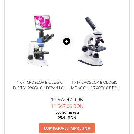
YAHBOOM
YATO
ZUBR
1 x MICROSCOP BIOLOGIC
1 x MICROSCOP BIOLOGIC
DIGITAL 2200X, CU ECRAN LCD
MONOCULAR 400X, OPTO-
TACTIL 10.5", OPTO-EDU
EDU A11.1124
A33.2601
11.572,47 RON
11.547,06 RON
Economisesti
25,41 RON
CUMPARA-LE IMPREUNA