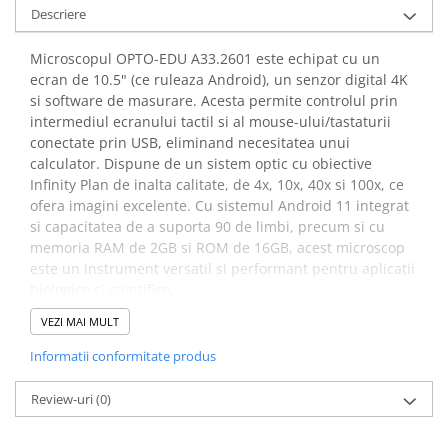
Descriere
Microscopul OPTO-EDU A33.2601 este echipat cu un
ecran de 10.5" (ce ruleaza Android), un senzor digital 4K
si software de masurare. Acesta permite controlul prin
intermediul ecranului tactil si al mouse-ului/tastaturii
conectate prin USB, eliminand necesitatea unui
calculator. Dispune de un sistem optic cu obiective
Infinity Plan de inalta calitate, de 4x, 10x, 40x si 100x, ce
ofera imagini excelente. Cu sistemul Android 11 integrat
si capacitatea de a suporta 90 de limbi, precum si cu
memoria RAM de 2GB si ROM de 16GB, acest microscop
este un instrument versatil si performant pentru aplicatii
biologice si stiintifice.
VEZI MAI MULT
Beneficii microscop biologic
Informatii conformitate produs
binocular, marire totala
2200X, OPTO-EDU A33.2601:
Review-uri
(0)
Ofera o interfata intuitiva de control si masurare,
eliminand necesitatea unui computer suplimentar,