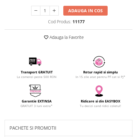
SCHRACK TECHNIK
ADAUGA IN COS
SAMSUNG
SUNKKO
Cod Produs:
11177
SANYO
SUPERFIRE
Adauga la Favorite
SONOFF
TERMOPASTY
TOPDON
TAXNELE
Transport GRATUIT
Retur rapid si simplu
TENPOWER
La comenzi peste 500 RON
In 15 zile atat pentru PF cat si PJ*
VICTOR
VETO PRO PAC
WEICON
Garantie EXTINSA
Ridicare si din EASYBOX
GRATUIT 3 luni extra*
Tu decizi cand ridici coletul!
WERA
WIHA
WAIT TOOLS
PACHETE SI PROMOTII
WEEEMAKE