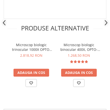
PRODUSE ALTERNATIVE
Microscop biologic
Microscop biologic
trinocular 1000X OPTO-
binocular 400X, OPTO-
EDU A11.1521-T
EDU A11.1322
2.818,92 RON
1.268,50 RON
ADAUGA IN COS
ADAUGA IN COS