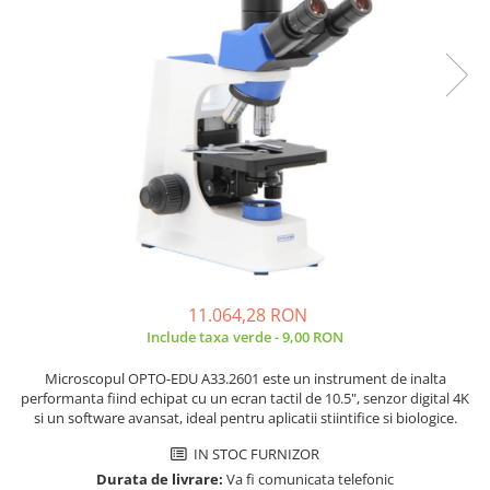
Placi de Expansiune
Tablouri Electrice
Chei Dinamometrice
Camere Termoviziune
JBC
Module Electronice
Accesorii Tablouri Electrice
Chei Fixe
JCD
Sublere
Senzori Electronici
Stabilizatoare de Tensiune
Chei Reglabile
JGNE
Micrometre
Componente Electronice
Chei Combinate
Convertoare de Tensiune
KEYESTUDIO
Chei Inelare cu Cot
Gadgets
KNIPEX
Banda Izolatoare
Rulete
KPS
Nivele cu bula
LG CHEM
Truse de Scule
LONGWEI
Scule Electrice
MESTEK
Unelte Multifunctionale
MICROBIT
Surubelnite Electrice
MURATA
11.064,28 RON
Include taxa verde - 9,00 RON
Polizoare
MOLICEL
Masini de Gaurit si Insurubat
MVAVA
Microscopul OPTO-EDU A33.2601 este un instrument de inalta
Accesorii pentru Gaurit
OPTO-EDU
performanta fiind echipat cu un ecran tactil de 10.5", senzor digital 4K
si un software avansat, ideal pentru aplicatii stiintifice si biologice.
PIERGIACOMI
Burghie pentru Metal
RASPBERRY PI
IN STOC FURNIZOR
Genti pentru Scule si Unelte
Durata de livrare:
Va fi comunicata telefonic
RUKO