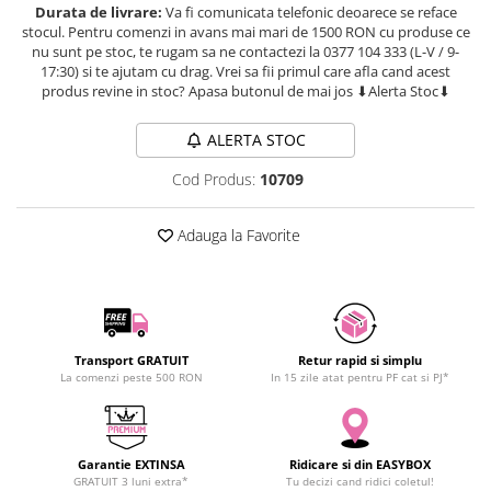
Durata de livrare:
Va fi comunicata telefonic deoarece se reface
SCHRACK TECHNIK
Seturi de Surubelnite
stocul. Pentru comenzi in avans mai mari de 1500 RON cu produse ce
SAMSUNG
Cuttere
nu sunt pe stoc, te rugam sa ne contactezi la 0377 104 333 (L-V / 9-
17:30) si te ajutam cu drag. Vrei sa fii primul care afla cand acest
SUNKKO
Foarfeca Electrician
produs revine in stoc? Apasa butonul de mai jos ⬇Alerta Stoc⬇
SANYO
Chei Dinamometrice
SUPERFIRE
Chei Fixe
ALERTA STOC
SONOFF
Chei Reglabile
Cod Produs:
10709
TERMOPASTY
Chei Combinate
TOPDON
Chei Inelare cu Cot
Adauga la Favorite
TAXNELE
Rulete
TENPOWER
Nivele cu bula
VICTOR
Truse de Scule
VETO PRO PAC
Scule Electrice
WEICON
Transport GRATUIT
Retur rapid si simplu
Unelte Multifunctionale
La comenzi peste 500 RON
In 15 zile atat pentru PF cat si PJ*
WERA
Surubelnite Electrice
WIHA
Polizoare
WAIT TOOLS
Masini de Gaurit si Insurubat
Garantie EXTINSA
Ridicare si din EASYBOX
WEEEMAKE
Accesorii pentru Gaurit
GRATUIT 3 luni extra*
Tu decizi cand ridici coletul!