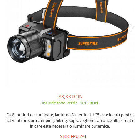
JBC
Termometre
JCD
Camere Termoviziune
JGNE
Sublere
KEYESTUDIO
Micrometre
KNIPEX
Scule si Unelte
KPS
Scule de Mana
LG CHEM
LONGWEI
Clesti de Taiat
MESTEK
Clesti pentru Dezizolat
MICROBIT
Clesti de Sertizare
MURATA
Clesti Multifunctionali
88,33 RON
MOLICEL
Clesti Papagal
Include taxa verde - 0,15 RON
MVAVA
Clesti Autoblocanti
OPTO-EDU
Menghine
Cu 8 moduri de iluminare, lanterna Superfire HL25 este ideala pentru
activitati precum camping, hiking, supraveghere sau orice alta situatie
PIERGIACOMI
Clesti Electrician 1000V
in care este necesara o iluminare puternica.
RASPBERRY PI
Surubelnite Simple
STOC EPUIZAT
RUKO
Surubelnite Electrician 1000V