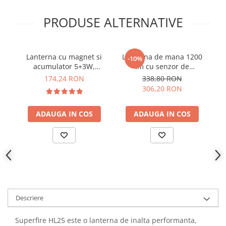
YAHBOOM
Burghie pentru Metal
PRODUSE ALTERNATIVE
YATO
Genti pentru Scule si Unelte
ZUBR
Electronica
Unelte pentru Electronica
Lanterna cu magnet si
Lanterna de mana 1200
La
-10%
acumulator 5+3W,
lm cu senzor de
Aparate de Sudura in Puncte
600/260LM, USB - YATO
pornire/oprire - Wiha
174,24 RON
338,80 RON
Microscoape Digitale
YT-08518
45699
306,20 RON
Osciloscoape Digitale
Generatoare de Semnal
ADAUGA IN COS
ADAUGA IN COS
Surse de Laborator
Statii de Lipit
Letcon
Accesorii pentru Lipit
Surubelnite de Precizie
Clesti de Precizie
Descriere
Kituri Electronice
Placi de Dezvoltare
Superfire HL25 este o lanterna de inalta performanta,