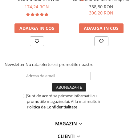
Greutate:
215 g
Lanterne
600/260LM, USB - YATO YT-
- Wiha 45699
174,24 RON
338,80 RON
08518
306,20 RON
Lanterne de Cap
Ce contine cutia?
Lanterne de Mana
ADAUGA IN COS
ADAUGA IN COS
Lampi Solare
1x Lanterna de cap
1x Cablu de alimentare USB tip C
Proiectoare LED
1x Bentita pentru cap
Aeroterme
1x Manual de utilizare ce poate fi accesat
AICI
Auto
Roboti de Pornire Auto
Newsletter
Nu rata ofertele si promotiile noastre
Microscoape Biologice
Sunt de acord sa primesc informatii cu
promotiile magazinului. Afla mai multe in
Politica de Confidentialitate
MAGAZIN
CLIENTI