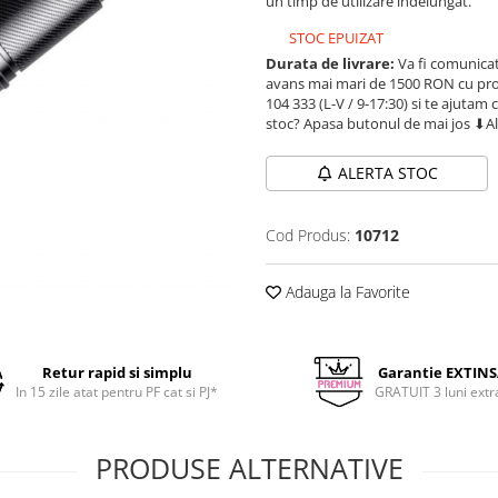
un timp de utilizare indelungat.
STOC EPUIZAT
Durata de livrare:
Va fi comunicat
avans mai mari de 1500 RON cu prod
104 333 (L-V / 9-17:30) si te ajutam 
stoc? Apasa butonul de mai jos ⬇A
ALERTA STOC
Cod Produs:
10712
Adauga la Favorite
Retur rapid si simplu
Garantie EXTIN
In 15 zile atat pentru PF cat si PJ*
GRATUIT 3 luni extr
PRODUSE ALTERNATIVE