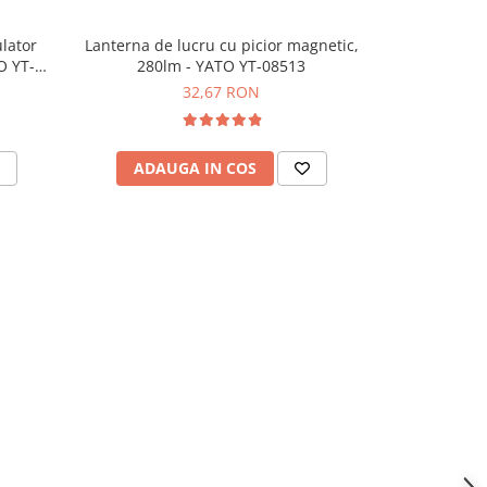
lator
Lanterna de lucru cu picior magnetic,
Lanterna LED 
O YT-
280lm - YATO YT-08513
si lum
32,67 RON
ADAUGA IN COS
ADAU