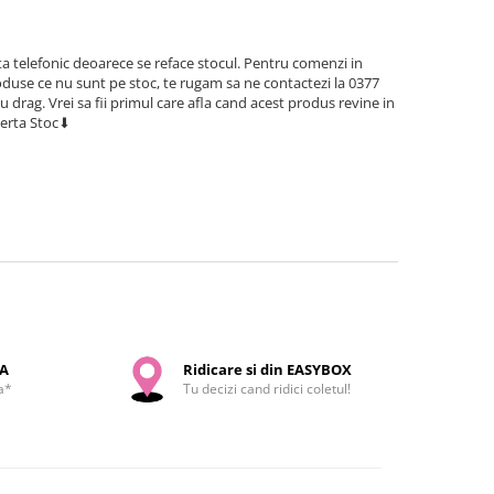
a telefonic deoarece se reface stocul. Pentru comenzi in
use ce nu sunt pe stoc, te rugam sa ne contactezi la 0377
cu drag. Vrei sa fii primul care afla cand acest produs revine in
lerta Stoc⬇
SA
Ridicare si din EASYBOX
a*
Tu decizi cand ridici coletul!