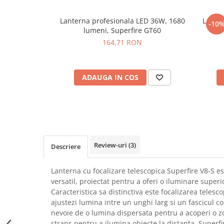
SCHRACK TECHNIK
Seturi de Surubelnite
Lanterna profesionala LED 36W, 1680
Lante
SAMSUNG
Cuttere
-10
lumeni, Superfire GT60
de 
SUNKKO
Foarfeca Electrician
164,71 RON
SANYO
Chei Dinamometrice
SUPERFIRE
Chei Fixe
SONOFF
Chei Reglabile
ADAUGA IN COS
TERMOPASTY
Chei Combinate
TOPDON
Chei Inelare cu Cot
TAXNELE
Rulete
TENPOWER
Nivele cu bula
VICTOR
Truse de Scule
Review-uri
(3)
Descriere
VETO PRO PAC
Scule Electrice
WEICON
Unelte Multifunctionale
Lanterna cu focalizare telescopica Superfire V8-S e
WERA
versatil, proiectat pentru a oferi o iluminare superio
Surubelnite Electrice
WIHA
Caracteristica sa distinctiva este focalizarea telesco
Polizoare
ajustezi lumina intre un unghi larg si un fascicul c
WAIT TOOLS
Masini de Gaurit si Insurubat
nevoie de o lumina dispersata pentru a acoperi o z
WEEEMAKE
Accesorii pentru Gaurit
strans pentru a ilumina obiecte la distanta, Superfir