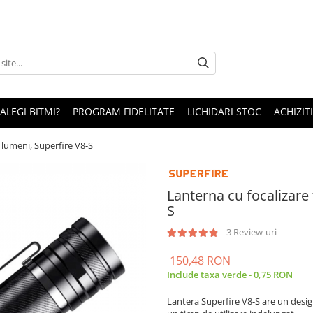
 ALEGI BITMI?
PROGRAM FIDELITATE
LICHIDARI STOC
ACHIZITI
 lumeni, Superfire V8-S
Lanterna cu focalizare
S
3 Review-uri
150,48 RON
Include taxa verde - 0,75 RON
Lantera Superfire V8-S are un desig