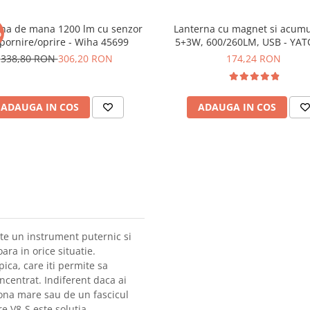
rna de mana 1200 lm cu senzor
Lanterna cu magnet si acumu
%
pornire/oprire - Wiha 45699
5+3W, 600/260LM, USB - YAT
08518
338,80 RON
306,20 RON
174,24 RON
ADAUGA IN COS
ADAUGA IN COS
ste un instrument puternic si
ara in orice situatie.
pica, care iti permite sa
oncentrat. Indiferent daca ai
ona mare sau de un fascicul
e V8-S este solutia.