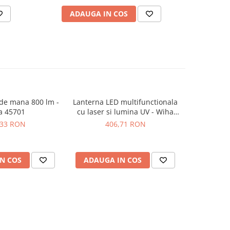
ADAUGA IN COS
AD
de mana 800 lm -
Lanterna LED multifunctionala
a 45701
cu laser si lumina UV - Wiha
41286
,33 RON
406,71 RON
N COS
ADAUGA IN COS