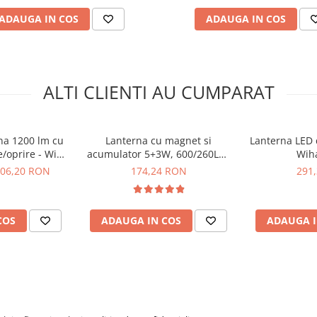
ADAUGA IN COS
ADAUGA IN COS
ALTI CLIENTI AU CUMPARAT
na 1200 lm cu
Lanterna cu magnet si
Lanterna LED 
e/oprire - Wiha
acumulator 5+3W, 600/260LM,
Wih
boscop, SOS
99
USB - YATO YT-08518
06,20 RON
174,24 RON
291
COS
ADAUGA IN COS
ADAUGA I
Superfire V8-S