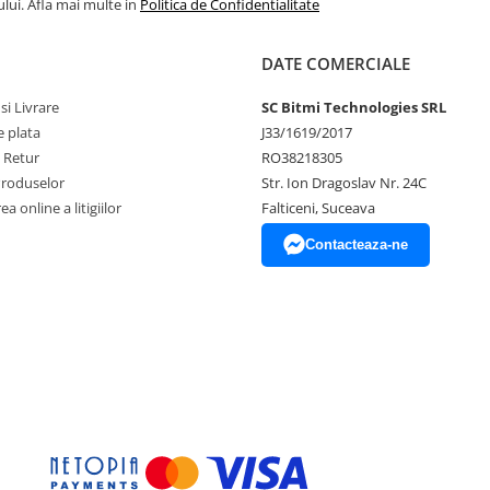
lui. Afla mai multe in
Politica de Confidentialitate
DATE COMERCIALE
si Livrare
SC Bitmi Technologies SRL
 plata
J33/1619/2017
e Retur
RO38218305
Produselor
Str. Ion Dragoslav Nr. 24C
a online a litigiilor
Falticeni, Suceava
Contacteaza-ne