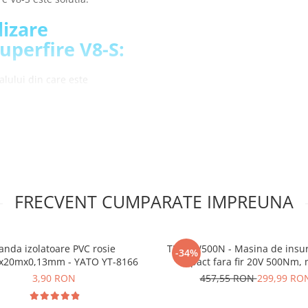
lizare
uperfire V8-S:
ialului din care este
 IP34
 potrivit datorita multiplelor
stroboscopica si SOS)
 36W
 functiei de focalizare
i reincarcabile de mare
FRECVENT CUMPARATE IMPREUNA
cu focalizare
uperfire V8-S:
anda izolatoare PVC rosie
TEH LW500N - Masina de insu
-34%
20mx0,13mm - YATO YT-8166
impact fara fir 20V 500Nm,
Brushless
3,90 RON
457,55 RON
299,99 RO