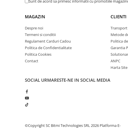
Sunt de acord sa primesc informatii cu promotiile magazinu
arc electric
Descarcatoare de Supratensiune
MAGAZIN
CLIENTI
Contactoare
Blocuri de Distributie
Despre noi
Transport 
Tablouri Electrice
Termeni si conditii
Metode de
Accesorii Tablouri Electrice
Regulament Carduri Cadou
Politica d
Stabilizatoare de Tensiune
Politica de Confidentialitate
Garantia 
Politica Cookies
Solutionare
Convertoare de Tensiune
Contact
ANPC
Banda Izolatoare
Harta Site
Panouri Fotovoltaice
SOCIAL
URMARESTE-NE IN SOCIAL MEDIA
Smart Home
Intrerupatoare Smart
Prize Inteligente
Module Smart Home
Camere Supraveghere
Iluminat
©Copyright SC Bitmi Technologies SRL 2026
Platforma E-