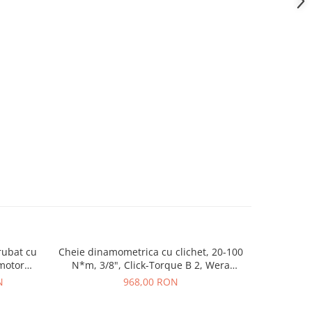
rubat cu
Cheie dinamometrica cu clichet, 20-100
Set de suru
 motor
N*m, 3/8", Click-Torque B 2, Wera
piese,
05075611001
N
968,00 RON