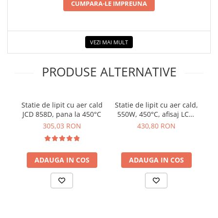
CUMPARA-LE IMPREUNA
VEZI MAI MULT
PRODUSE ALTERNATIVE
Statie de lipit cu aer cald
Statie de lipit cu aer cald,
Sta
JCD 858D, pana la 450°C
550W, 450°C, afisaj LCD,
FNIRSI SAG-55
305,03 RON
430,80 RON
ADAUGA IN COS
ADAUGA IN COS