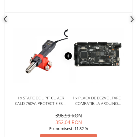
1 x STATIE DE LIPIT CU AER
1 x PLACA DE DEZVOLTARE
CALD 750W, PROTECTIE ESD,
COMPATIBILA ARDUINO
JCD 8208
MEGA R3 ATMEGA2560 CU
ESP8266
396,99 RON
352,04 RON
Economisesti 11,32 %