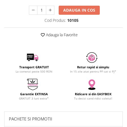
SCHRACK TECHNIK
ADAUGA IN COS
SAMSUNG
SUNKKO
Cod Produs:
10105
SANYO
SUPERFIRE
Adauga la Favorite
SONOFF
TERMOPASTY
TOPDON
TAXNELE
Transport GRATUIT
Retur rapid si simplu
TENPOWER
La comenzi peste 500 RON
In 15 zile atat pentru PF cat si PJ*
VICTOR
VETO PRO PAC
WEICON
Garantie EXTINSA
Ridicare si din EASYBOX
GRATUIT 3 luni extra*
Tu decizi cand ridici coletul!
WERA
WIHA
WAIT TOOLS
PACHETE SI PROMOTII
WEEEMAKE