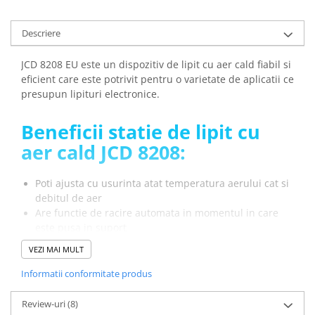
Descriere
JCD 8208 EU este un dispozitiv de lipit cu aer cald fiabil si
eficient care este potrivit pentru o varietate de aplicatii ce
presupun lipituri electronice.
Beneficii statie de lipit cu
aer cald JCD 8208:
Poti ajusta cu usurinta atat temperatura aerului cat si
debitul de aer
Are functie de racire automata in momentul in care
este pusa in suport
Potrivita pentru o multime de aplicatii datorita
VEZI MAI MULT
posibilitatii utilizarii duzelor de diferite forme si
dimensiuni
Informatii conformitate produs
Prezinta protectie la descarcari electrostatice, astfel o
poti utiliza si pe componente electronice sensibile
Review-uri
(8)