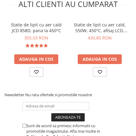
ALTI CLIENTI AU CUMPARAT
1x Statie de lipit cu aer cald JCD 8208
1x Manual de utilizare ce poate fi accesat
AICI
Statie de lipit cu aer cald
Statie de lipit cu aer cald,
JCD 858D, pana la 450°C
550W, 450°C, afisaj LCD,
FNIRSI SAG-55
305,03 RON
430,80 RON
ADAUGA IN COS
ADAUGA IN COS
Newsletter
Nu rata ofertele si promotiile noastre
Sunt de acord sa primesc informatii cu
promotiile magazinului. Afla mai multe in