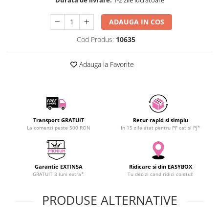
SCHRACK TECHNIK
SAMSUNG
ADAUGA IN COS
SUNKKO
Cod Produs:
10635
SANYO
SUPERFIRE
Adauga la Favorite
SONOFF
TERMOPASTY
TOPDON
TAXNELE
Transport GRATUIT
Retur rapid si simplu
TENPOWER
La comenzi peste 500 RON
In 15 zile atat pentru PF cat si PJ*
VICTOR
VETO PRO PAC
WEICON
Garantie EXTINSA
Ridicare si din EASYBOX
WERA
GRATUIT 3 luni extra*
Tu decizi cand ridici coletul!
WIHA
PRODUSE ALTERNATIVE
WAIT TOOLS
WEEEMAKE