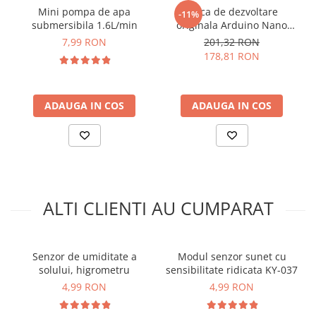
Mini pompa de apa
Placa de dezvoltare
senzorul de masurare nivel apa :
-11%
submersibila 1.6L/min
originala Arduino Nano
RP2040 Connect, cu pini
7,99 RON
201,32 RON
178,81 RON
ADAUGA IN COS
ADAUGA IN COS
ALTI CLIENTI AU CUMPARAT
Idee de proiect:
Senzor de umiditate a
Modul senzor sunet cu
In Atelierul Bitmi gasesti toate detaliile, click
AICI
solului, higrometru
sensibilitate ridicata KY-037
4,99 RON
4,99 RON