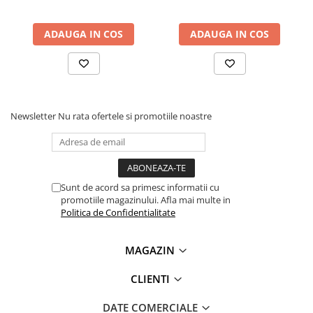
ADAUGA IN COS
ADAUGA IN COS
Newsletter
Nu rata ofertele si promotiile noastre
Ce contine cutia?
1x Senzor masurare nivel apa, compatibil Arduino
Sunt de acord sa primesc informatii cu
promotiile magazinului. Afla mai multe in
Politica de Confidentialitate
MAGAZIN
CLIENTI
DATE COMERCIALE