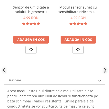
YAHBOOM
Senzor de umiditate a
Modul senzor sunet cu
YATO
solului, higrometru
sensibilitate ridicata KY-
te
ZUBR
037
4,99 RON
4,99 RON
ADAUGA IN COS
ADAUGA IN COS
Descriere
Acest modul este unul dintre cele mai utilizate piese
pentru detectarea nivelului de lichid si functioneaza pe
baza schimbarii valorii rezistentei. Liniile paralele de
conductivitate se vor scurtcircuita pe masura ce sunt