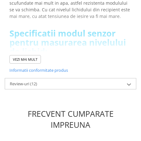
scufundate mai mult in apa, astfel rezistenta modulului
se va schimba. Cu cat nivelul lichidului din recipient este
mai mare, cu atat tensiunea de iesire va fi mai mare.
Specificatii modul senzor
pentru masurarea nivelului
de lichid:
VEZI MAI MULT
Tensiune de operare:
3-5V DC
Informatii conformitate produs
Curent de operare:
>20mA
Tip senzor:
Analogic
Review-uri
(12)
Suprafata de detectie:
40 x 16 mm
Temperatura de operare:
10 - 30°C
Dimensiuni:
62 x 20 x 8 mm
Greutate totala:
0.005kg
FRECVENT CUMPARATE
INFORMARE:
Acest modul este furnizat cu un set de pini
IMPREUNA
de tip tata care sunt lipiti!
Exemplu schema conectare pentru