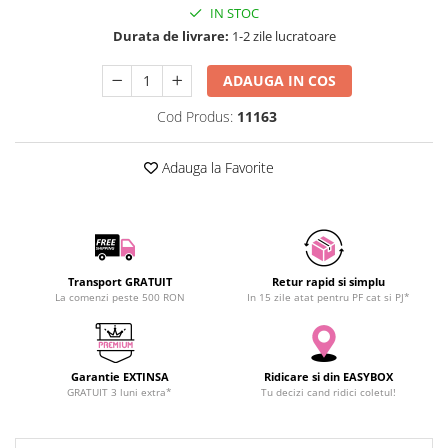
IN STOC
SCHRACK TECHNIK
Seturi de Surubelnite
Durata de livrare:
1-2 zile lucratoare
SAMSUNG
Cuttere
SUNKKO
Foarfeca Electrician
ADAUGA IN COS
SANYO
Chei Dinamometrice
Cod Produs:
11163
SUPERFIRE
Chei Fixe
SONOFF
Chei Reglabile
Adauga la Favorite
TERMOPASTY
Chei Combinate
TOPDON
Chei Inelare cu Cot
TAXNELE
Rulete
TENPOWER
Nivele cu bula
VICTOR
Truse de Scule
Transport GRATUIT
Retur rapid si simplu
La comenzi peste 500 RON
In 15 zile atat pentru PF cat si PJ*
VETO PRO PAC
Scule Electrice
WEICON
Unelte Multifunctionale
WERA
Surubelnite Electrice
Garantie EXTINSA
Ridicare si din EASYBOX
WIHA
Polizoare
GRATUIT 3 luni extra*
Tu decizi cand ridici coletul!
WAIT TOOLS
Masini de Gaurit si Insurubat
WEEEMAKE
Accesorii pentru Gaurit