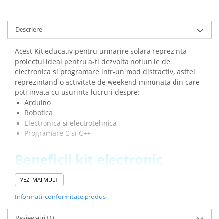
arc electric
Descarcatoare de Supratensiune
Descriere
Contactoare
Blocuri de Distributie
Acest Kit educativ pentru urmarire solara reprezinta
Tablouri Electrice
proiectul ideal pentru a-ti dezvolta notiunile de
Accesorii Tablouri Electrice
electronica si programare intr-un mod distractiv, astfel
Stabilizatoare de Tensiune
reprezintand o activitate de weekend minunata din care
poti invata cu usurinta lucruri despre:
Convertoare de Tensiune
Arduino
Banda Izolatoare
Robotica
Electronica si electrotehnica
Panouri Fotovoltaice
Programare C si C++
Smart Home
Intrerupatoare Smart
Beneficii kit electronic
Prize Inteligente
pentru incepatori,
VEZI MAI MULT
Module Smart Home
Keyestudio:
Informatii conformitate produs
Camere Supraveghere
Te ajuta sa acumulezi cunostinte si sa le dezvolti pe
cele deja existente intr-un mod distractiv
Iluminat
Review-uri
(1)