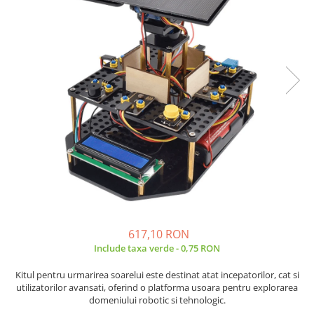
JBC
Termometre
JCD
Camere Termoviziune
JGNE
Sublere
KEYESTUDIO
Micrometre
KNIPEX
Scule si Unelte
KPS
Scule de Mana
LG CHEM
LONGWEI
Clesti de Taiat
MESTEK
Clesti pentru Dezizolat
MICROBIT
Clesti de Sertizare
MURATA
Clesti Multifunctionali
MOLICEL
Clesti Papagal
617,10 RON
MVAVA
Clesti Autoblocanti
Include taxa verde - 0,75 RON
OPTO-EDU
Menghine
PIERGIACOMI
Clesti Electrician 1000V
Kitul pentru urmarirea soarelui este destinat atat incepatorilor, cat si
utilizatorilor avansati, oferind o platforma usoara pentru explorarea
RASPBERRY PI
Surubelnite Simple
domeniului robotic si tehnologic.
RUKO
Surubelnite Electrician 1000V