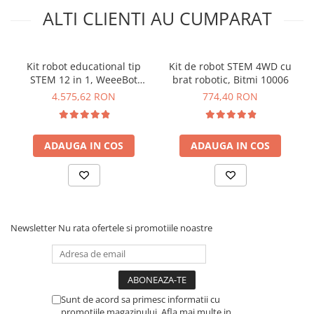
Tensiune de lucru:
5V DC
ALTI CLIENTI AU CUMPARAT
Tensiune de intrare:
3,7 V DC
Curent maxim de iesire:
1,5 A
Putere disipata maxima:
7,5 W
Material:
acrilic
Kit robot educational tip
Kit de robot STEM 4WD cu
STEM 12 in 1, WeeeBot
brat robotic, Bitmi 10006
Ce contine cutia?
RobotStorm 181018
4.575,62 RON
774,40 RON
Kit-ul contine tot ce este necesar pentru asamblarea si
punerea in functiune a robotului, mai putin un
ADAUGA IN COS
ADAUGA IN COS
Acumulatori 18650, care poate fi achizitionati de
AICI
si
incarcator care poate fi achizitionat de
AICI
. Acest kit este
de tip modular si nu necesita lipirea firelor sau pinilor pe
placi.
Newsletter
1x Panou solar cu banda si fire
Nu rata ofertele si promotiile noastre
5x Placi acrilic
4x Placi lemn
1x Placa de alimentare
1x Modul incarcare telefon
Sunt de acord sa primesc informatii cu
1x Buzzer pasiv
promotiile magazinului. Afla mai multe in