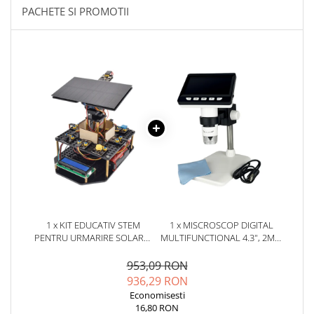
YAHBOOM
PACHETE SI PROMOTII
Burghie pentru Metal
YATO
Genti pentru Scule si Unelte
ZUBR
Electronica
Unelte pentru Electronica
Aparate de Sudura in Puncte
Microscoape Digitale
Osciloscoape Digitale
Generatoare de Semnal
Surse de Laborator
Statii de Lipit
Letcon
Accesorii pentru Lipit
1 x KIT EDUCATIV STEM
1 x MISCROSCOP DIGITAL
PENTRU URMARIRE SOLARA,
MULTIFUNCTIONAL 4.3", 2MP,
Surubelnite de Precizie
KEYESTUDIO
CU MAGNIFICARE 1000X
Clesti de Precizie
953,09 RON
Kituri Electronice
936,29 RON
Economisesti
Placi de Dezvoltare
16,80 RON