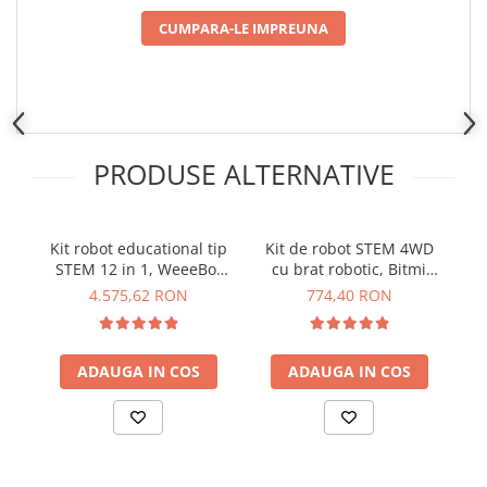
Placi de Expansiune
CUMPARA-LE IMPREUNA
Module Electronice
Senzori Electronici
Componente Electronice
Gadgets
PRODUSE ALTERNATIVE
Electrice
Acumulatori si Baterii
Acumulatori
Kit robot educational tip
Kit de robot STEM 4WD
STEM 12 in 1, WeeeBot
cu brat robotic, Bitmi
Baterii
RobotStorm 181018
10006
4.575,62 RON
774,40 RON
Distributie Comutatie si Protectie
Contoare si Relee Electrice
Sigurante Automate
ADAUGA IN COS
ADAUGA IN COS
Sigurante Fuzibile
Sigurante Diferentiale RCBO
Protectii diferentiale RCCB
Dispozitive AFDD detectare defect