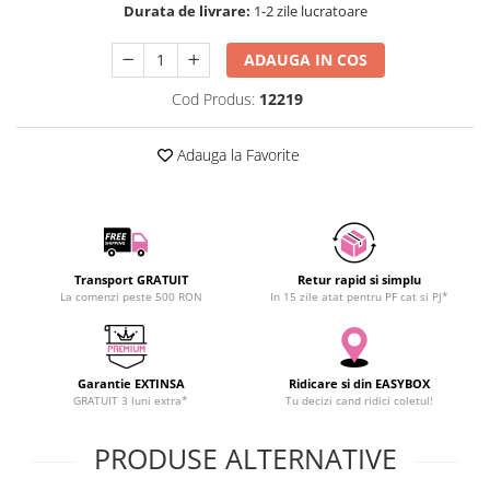
Durata de livrare:
1-2 zile lucratoare
SCHRACK TECHNIK
SAMSUNG
ADAUGA IN COS
SUNKKO
Cod Produs:
12219
SANYO
SUPERFIRE
Adauga la Favorite
SONOFF
TERMOPASTY
TOPDON
TAXNELE
TENPOWER
Transport GRATUIT
Retur rapid si simplu
La comenzi peste 500 RON
In 15 zile atat pentru PF cat si PJ*
VICTOR
VETO PRO PAC
WEICON
Garantie EXTINSA
Ridicare si din EASYBOX
WERA
GRATUIT 3 luni extra*
Tu decizi cand ridici coletul!
WIHA
WAIT TOOLS
PRODUSE ALTERNATIVE
WEEEMAKE