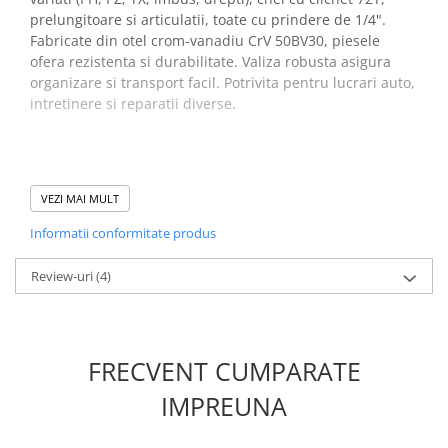
prelungitoare si articulatii, toate cu prindere de 1/4".
Fabricate din otel crom-vanadiu CrV 50BV30, piesele
ofera rezistenta si durabilitate. Valiza robusta asigura
organizare si transport facil. Potrivita pentru lucrari auto,
intretinere si reparatii diverse.
Beneficii trusa chei tubulare
VEZI MAI MULT
Yato YT-14501:
Informatii conformitate produs
Ofera 56 piese pentru lucrari auto diverse
Fabricata din otel CrV pentru rezistenta mare
Review-uri
(4)
Clichet 72T pentru strangere precisa in spatii inguste
Include biti si tubulare pentru aplicatii variate
Valiza compacta faciliteaza organizarea si transportul
Ideala pentru mecanici si reparatii in atelier
FRECVENT CUMPARATE
Prelungitoare flexibile pentru acces dificil
IMPREUNA