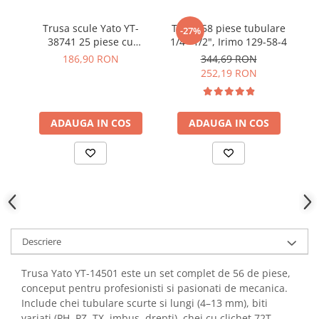
YAHBOOM
YATO
Trusa scule Yato YT-
Trusa 58 piese tubulare
-27%
38741 25 piese cu
1/4"-1/2", Irimo 129-58-4
tub
ZUBR
tubulare CrV si clichet 72
186,90 RON
344,69 RON
dinti
252,19 RON
ADAUGA IN COS
ADAUGA IN COS
Descriere
Trusa Yato YT-14501 este un set complet de 56 de piese,
conceput pentru profesionisti si pasionati de mecanica.
Include chei tubulare scurte si lungi (4–13 mm), biti
variati (PH, PZ, TX, imbus, drepti), chei cu clichet 72T,