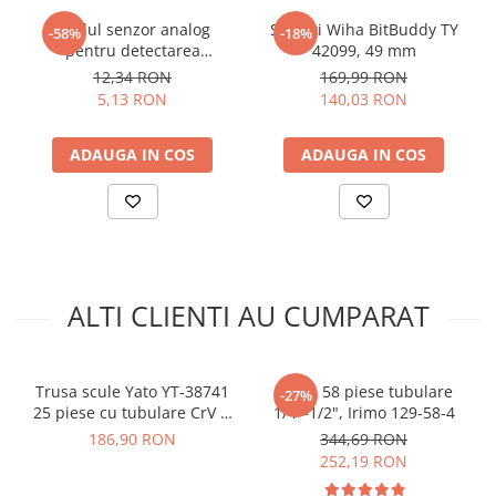
Specificatii set tubulare si
biti 1/4" Yato YT-14501:
Modul senzor analog
Set biti Wiha BitBuddy TY
-58%
-18%
pentru detectarea
42099, 49 mm
nuantelor de gri
12,34 RON
169,99 RON
Prindere:
1/4" (6.3 mm)
5,13 RON
140,03 RON
Material:
otel crom-vanadiu (CrV), rezistent la uzura si
coroziune
Numar piese:
56
ADAUGA IN COS
ADAUGA IN COS
Clichet:
72 dinti
Aplicatii:
reparatii auto, lucrari de asamblare, ateliere
mecanice
ALTI CLIENTI AU CUMPARAT
Trusa scule Yato YT-38741
Trusa 58 piese tubulare
-27%
25 piese cu tubulare CrV si
1/4"-1/2", Irimo 129-58-4
Ce contine cutia?
clichet 72 dinti
186,90 RON
344,69 RON
252,19 RON
12x Tubulare 1/4" L=25 mm: 4, 4.5, 5, 5.5, 6, 7, 8, 9, 10, 11,