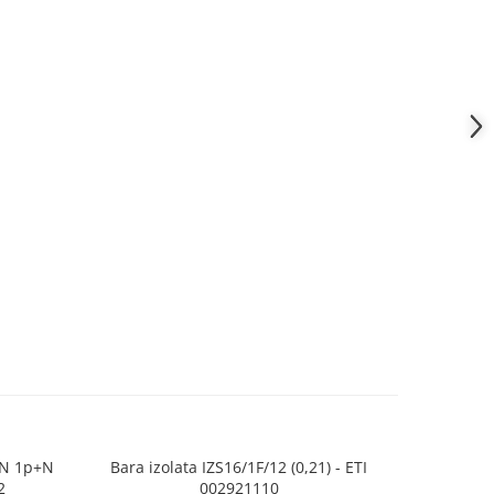
1N 1p+N
Bara izolata IZS16/1F/12 (0,21) - ETI
Oscilosco
-14%
2
002921110
can