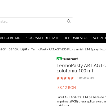
 ALEGI BITMI?
PROGRAM FIDELITATE
LICHIDARI STOC
ACHIZITI
sorii pentru Lipit /
TermoPasty ART.AGT-235 Flux varnish LT4 Spray flux 
TermoPasty ART.AGT-23
colofoniu 100 ml
5 Review-uri
38,12 RON
Lacul ART.AGT-235 LT4 pe baza de ras
imprimat (PCB) ofera aplicare usoara 
oxidarea.