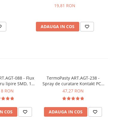
19,81 RON
1.2
ADAUGA IN COS
AD
T.AGT-088 - Flux
TermoPasty ART.AGT-238 -
Fludor Sn
u lipire SMD, 14
Spray de curatare Kontakt PCB
cu pasta
seringa)
Plus, 400 ml
18 RON
47,27 RON
N COS
ADAUGA IN COS
ADAUG