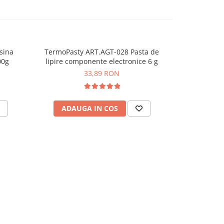
sina
TermoPasty ART.AGT-028 Pasta de
TermoPasty 
-20%
00g
lipire componente electronice 6 g
Pasta term
33,89 RON
40,
ADAUGA IN COS
ADAU