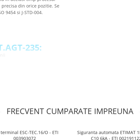
 precisa din orice pozitie. Se
SO 9454 si J-STD-004.
T.AGT-235:
nii
le reci
 viata a placii
nere sau reparatii
 internationale
FRECVENT CUMPARATE IMPREUNA
RT.AGT-235:
 terminal ESC-TEC.16/O - ETI
Siguranta automata ETIMAT 
003903072
C10 6kA - ETI 00219112