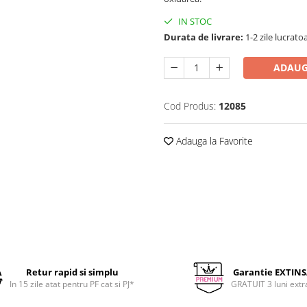
IN STOC
Durata de livrare:
1-2 zile lucrato
ADAUG
Cod Produs:
12085
Adauga la Favorite
Retur rapid si simplu
Garantie EXTIN
In 15 zile atat pentru PF cat si PJ*
GRATUIT 3 luni extr