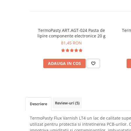
SCHRACK TECHNIK
Seturi de Surubelnite
SAMSUNG
Cuttere
SUNKKO
Foarfeca Electrician
SANYO
Chei Dinamometrice
TermoPasty ART.AGT-024 Pasta de
Term
SUPERFIRE
lipire componente electronice 20 g
Chei Fixe
81,45 RON
SONOFF
Chei Reglabile
TERMOPASTY
Chei Combinate
TOPDON
Chei Inelare cu Cot
ADAUGA IN COS
TAXNELE
Rulete
TENPOWER
Nivele cu bula
VICTOR
Truse de Scule
VETO PRO PAC
Scule Electrice
WEICON
Unelte Multifunctionale
Review-uri
(5)
WERA
Descriere
Surubelnite Electrice
WIHA
Polizoare
TermoPasty Flux Varnish LT4 un lac de calitate supe
WAIT TOOLS
Masini de Gaurit si Insurubat
utilizat pentru protectia si intretinerea PCB-urilor.
WEEEMAKE
Accesorii pentru Gaurit
impotriva umiditatii si contaminantilor, imbunatati