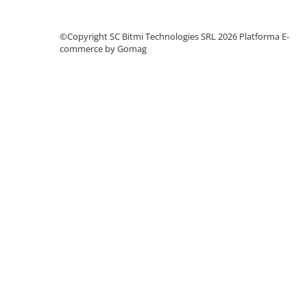
Lanterne
Lanterne de Cap
©Copyright SC Bitmi Technologies SRL 2026
Platforma E-
Lanterne de Mana
commerce by Gomag
Lampi Solare
Proiectoare LED
Aeroterme
Auto
Roboti de Pornire Auto
Microscoape Biologice