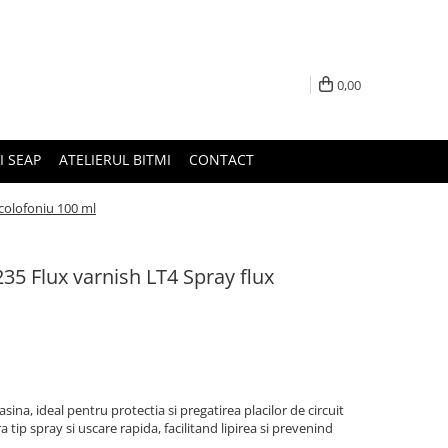
0,00
I SEAP
ATELIERUL BITMI
CONTACT
colofoniu 100 ml
5 Flux varnish LT4 Spray flux
ina, ideal pentru protectia si pregatirea placilor de circuit
tip spray si uscare rapida, facilitand lipirea si prevenind