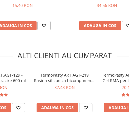
15,40 RON
34,56 RON
ADAUGA IN COS
ADAUGA IN COS
ALTI CLIENTI AU CUMPARAT
T.AGT-129 -
TermoPasty ART.AGT-219
TermoPasty AR
 racire 600 ml
Rasina siliconica bicomponenta
Gel RMA pentr
 reparatii, etc
100g
ml (
 RON
87,43 RON
70,
COS
ADAUGA IN COS
ADAUGA I