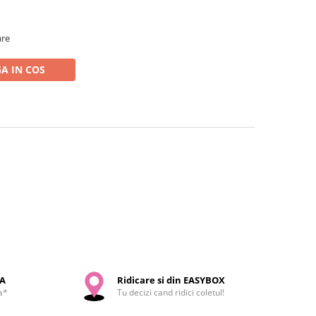
are
A IN COS
SA
Ridicare si din EASYBOX
a*
Tu decizi cand ridici coletul!