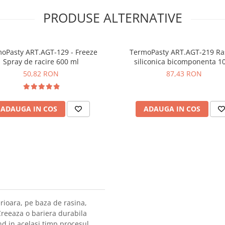
PRODUSE ALTERNATIVE
oPasty ART.AGT-129 - Freeze
TermoPasty ART.AGT-219 Ra
Spray de racire 600 ml
siliconica bicomponenta 1
50,82 RON
87,43 RON
ADAUGA IN COS
ADAUGA IN COS
rioara, pe baza de rasina,
 Creeaza o bariera durabila
nd in acelasi timp procesul