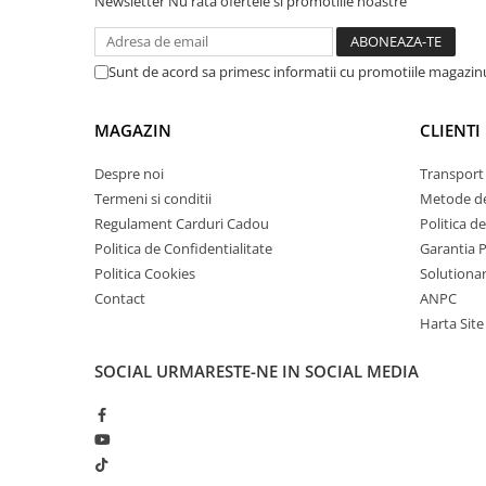
Newsletter
Nu rata ofertele si promotiile noastre
arc electric
1x TermoPasty ART.AGT-235 Flux varnish LT4 Spray f
Descarcatoare de Supratensiune
Contactoare
Sunt de acord sa primesc informatii cu promotiile magazinu
Blocuri de Distributie
Tablouri Electrice
MAGAZIN
CLIENTI
Accesorii Tablouri Electrice
Despre noi
Transport 
Stabilizatoare de Tensiune
Termeni si conditii
Metode de
Convertoare de Tensiune
Regulament Carduri Cadou
Politica d
Banda Izolatoare
Politica de Confidentialitate
Garantia 
Politica Cookies
Solutionare
Panouri Fotovoltaice
Contact
ANPC
Smart Home
Harta Site
Intrerupatoare Smart
Prize Inteligente
SOCIAL
URMARESTE-NE IN SOCIAL MEDIA
Module Smart Home
Camere Supraveghere
Iluminat