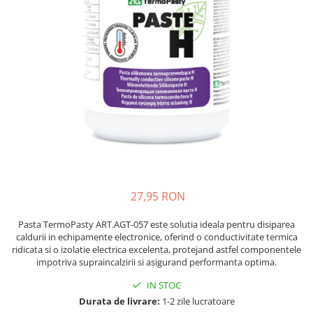
JBC
Termometre
JCD
Camere Termoviziune
JGNE
Sublere
KEYESTUDIO
Micrometre
KNIPEX
Scule si Unelte
KPS
Scule de Mana
LG CHEM
LONGWEI
Clesti de Taiat
MESTEK
Clesti pentru Dezizolat
MICROBIT
Clesti de Sertizare
27,95 RON
MURATA
Clesti Multifunctionali
MOLICEL
Clesti Papagal
Pasta TermoPasty ART.AGT-057 este solutia ideala pentru disiparea
MVAVA
Clesti Autoblocanti
caldurii in echipamente electronice, oferind o conductivitate termica
ridicata si o izolatie electrica excelenta, protejand astfel componentele
OPTO-EDU
Menghine
impotriva supraincalzirii si asigurand performanta optima.
PIERGIACOMI
Clesti Electrician 1000V
IN STOC
RASPBERRY PI
Surubelnite Simple
Durata de livrare:
1-2 zile lucratoare
RUKO
Surubelnite Electrician 1000V