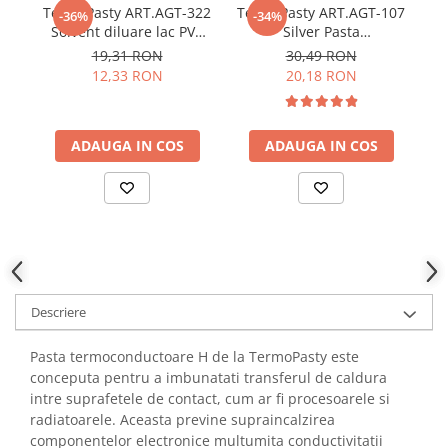
YAHBOOM
TermoPasty ART.AGT-322
TermoPasty ART.AGT-107
Te
-36%
-34%
Burghie pentru Metal
Solvent diluare lac PVB
Silver Pasta
YATO
Genti pentru Scule si Unelte
50ml
termoconductoare cu
19,31 RON
30,49 RON
ZUBR
particule de argint 3g
12,33 RON
20,18 RON
Electronica
Unelte pentru Electronica
Aparate de Sudura in Puncte
ADAUGA IN COS
ADAUGA IN COS
Microscoape Digitale
Osciloscoape Digitale
Generatoare de Semnal
Surse de Laborator
Statii de Lipit
Letcon
Descriere
Accesorii pentru Lipit
Surubelnite de Precizie
Pasta termoconductoare H de la TermoPasty este
Clesti de Precizie
conceputa pentru a imbunatati transferul de caldura
Kituri Electronice
intre suprafetele de contact, cum ar fi procesoarele si
radiatoarele. Aceasta previne supraincalzirea
Placi de Dezvoltare
componentelor electronice multumita conductivitatii