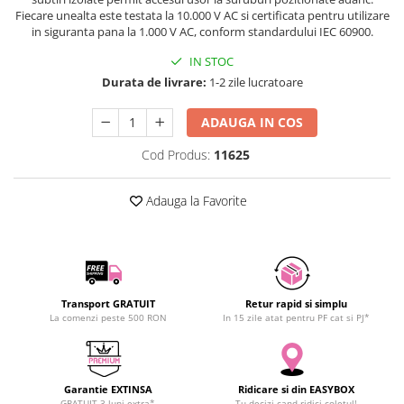
SCHRACK TECHNIK
Fiecare unealta este testata la 10.000 V AC si certificata pentru utilizare
in siguranta pana la 1.000 V AC, conform standardului IEC 60900.
SAMSUNG
IN STOC
SUNKKO
Durata de livrare:
1-2 zile lucratoare
SANYO
SUPERFIRE
ADAUGA IN COS
SONOFF
Cod Produs:
11625
TERMOPASTY
TOPDON
Adauga la Favorite
TAXNELE
TENPOWER
VICTOR
VETO PRO PAC
WEICON
Transport GRATUIT
Retur rapid si simplu
La comenzi peste 500 RON
In 15 zile atat pentru PF cat si PJ*
WERA
WIHA
WAIT TOOLS
WEEEMAKE
Garantie EXTINSA
Ridicare si din EASYBOX
GRATUIT 3 luni extra*
Tu decizi cand ridici coletul!