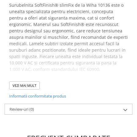
Surubelnita SoftFinish® slimFix de la Wiha 10136 este o
unealta specializata pentru electricieni, conceputa
pentru a oferi atat siguranta maxima, cat si confort
ergonomic. Manerul sau SoftFinish® este recunoscut
pentru designul sau ergonomic, care reduce tensiunea
asupra mainilor si muschilor, fiind recomandat de experti
medicali. Lamele subtiri izolate permit accesul facil la
suruburi adanc pozitionate, fiind ideale pentru lucrari in
spatii inguste. Fiecare unealta este individual testata la
10.000 V AC si certificata pentru siguranta la pana la
1.000 V AC, conform standardului IEC 60900.
Beneficii surubelnita VDE Phillips PH1
VEZI MAI MULT
SoftFinish® slimFix de la Wiha
Informatii conformitate produs
4010995353933:
Review-uri
(0)
Asigura confort sporit si previne oboseala in utilizarile
prelungite, mentinand sanatatea spatelui si a
articulatiilor cu manerul ergonomic SoftFinish®
recomandat de medici si