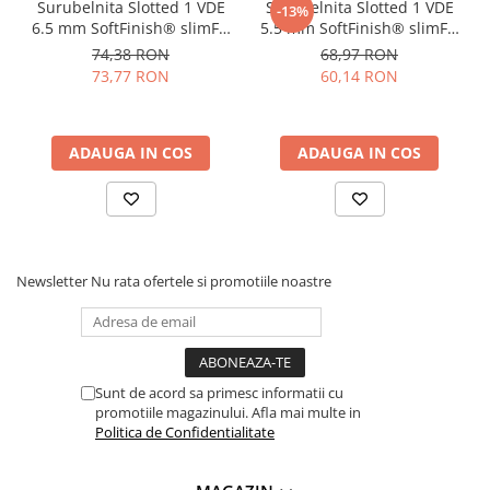
Surubelnita Slotted 1 VDE
Surubelnita Slotted 1 VDE
Standard de functionare:
certificare IEC 60900
-13%
6.5 mm SoftFinish® slimFix
5.5 mm SoftFinish® slimFix
Rezistenta la tensiune:
1.000 V AC (VDE)
pentru electricieni Wiha
pentru electricieni Wiha
74,38 RON
68,97 RON
10155
35391
73,77 RON
60,14 RON
Ce contine cutia?
1 x Surubelnita VDE cu profil Phillips PH1 SoftFinish®
ADAUGA IN COS
ADAUGA IN COS
slimFix pentru electricieni Wiha 10136 - 3211
Newsletter
Nu rata ofertele si promotiile noastre
Sunt de acord sa primesc informatii cu
promotiile magazinului. Afla mai multe in
Politica de Confidentialitate