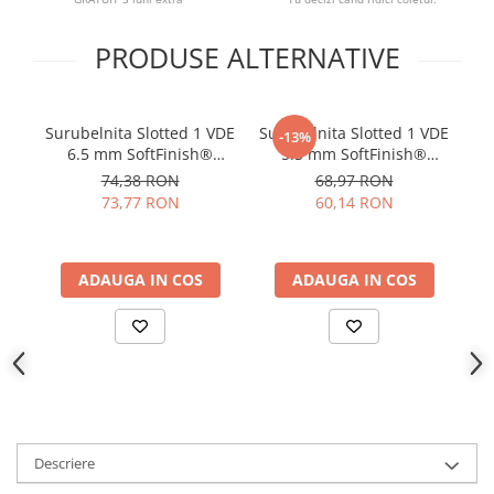
YAHBOOM
YATO
PRODUSE ALTERNATIVE
ZUBR
Surubelnita Slotted 1 VDE
Surubelnita Slotted 1 VDE
Su
-13%
6.5 mm SoftFinish®
5.5 mm SoftFinish®
Ph
slimFix pentru electricieni
slimFix pentru electricieni
sli
74,38 RON
68,97 RON
Wiha 10155
Wiha 35391
73,77 RON
60,14 RON
ADAUGA IN COS
ADAUGA IN COS
Descriere