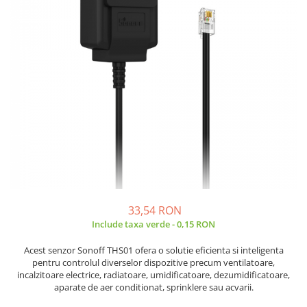
JBC
Termometre
JCD
Camere Termoviziune
JGNE
Sublere
KEYESTUDIO
Micrometre
KNIPEX
Scule si Unelte
KPS
Scule de Mana
LG CHEM
LONGWEI
Clesti de Taiat
MESTEK
Clesti pentru Dezizolat
MICROBIT
Clesti de Sertizare
MURATA
Clesti Multifunctionali
33,54 RON
MOLICEL
Clesti Papagal
Include taxa verde - 0,15 RON
MVAVA
Clesti Autoblocanti
OPTO-EDU
Menghine
Acest senzor Sonoff THS01 ofera o solutie eficienta si inteligenta
pentru controlul diverselor dispozitive precum ventilatoare,
PIERGIACOMI
Clesti Electrician 1000V
incalzitoare electrice, radiatoare, umidificatoare, dezumidificatoare,
RASPBERRY PI
Surubelnite Simple
aparate de aer conditionat, sprinklere sau acvarii.
RUKO
Surubelnite Electrician 1000V