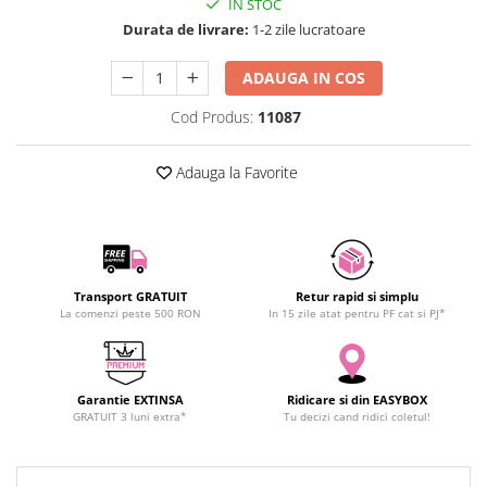
IN STOC
SCHRACK TECHNIK
Seturi de Surubelnite
Durata de livrare:
1-2 zile lucratoare
SAMSUNG
Cuttere
SUNKKO
Foarfeca Electrician
ADAUGA IN COS
SANYO
Chei Dinamometrice
Cod Produs:
11087
SUPERFIRE
Chei Fixe
SONOFF
Chei Reglabile
Adauga la Favorite
TERMOPASTY
Chei Combinate
TOPDON
Chei Inelare cu Cot
TAXNELE
Rulete
TENPOWER
Nivele cu bula
Transport GRATUIT
Retur rapid si simplu
VICTOR
Truse de Scule
La comenzi peste 500 RON
In 15 zile atat pentru PF cat si PJ*
VETO PRO PAC
Scule Electrice
WEICON
Unelte Multifunctionale
WERA
Surubelnite Electrice
Garantie EXTINSA
Ridicare si din EASYBOX
WIHA
GRATUIT 3 luni extra*
Tu decizi cand ridici coletul!
Polizoare
WAIT TOOLS
Masini de Gaurit si Insurubat
WEEEMAKE
Accesorii pentru Gaurit