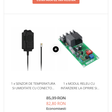
Placi de Expansiune
Module Electronice
Senzori Electronici
Componente Electronice
Gadgets
Electrice
Acumulatori si Baterii
Acumulatori
Baterii
Distributie Comutatie si Protectie
Contoare si Relee Electrice
Sigurante Automate
1 x SENZOR DE TEMPERATURA
1 x MODUL RELEU CU
SI UMIDITATE CU CONECTOR
INTARZIERE LA OPRIRE SI
Sigurante Fuzibile
RJ11, SONOFF THS01
TRIGGER, 100-220V AC, 0.2S-
Sigurante Diferentiale RCBO
300MIN, QF-RD21F
85,39 RON
Protectii diferentiale RCCB
82,80 RON
Economisesti
Dispozitive AFDD detectare defect