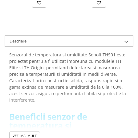
Descriere
Senzorul de temperatura si umiditate Sonoff THS01 este
proiectat pentru a fi utilizat impreuna cu modulele TH
Elite si TH Origin, permitand detectarea si masurarea
precisa a temperaturii si umiditatii in medii diverse.
Caracterizat prin constructie solida, raspuns rapid si o
gama extinsa de masurare a umiditatii de la 0 la 100%,
acest senzor asigura o performanta fiabila si protectie la
interferente.
Beneficii senzor de
temperatura si
umiditate, Sonof THS01:
VEZI MAI MULT