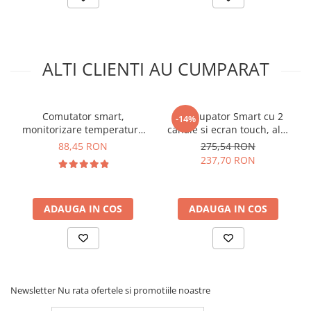
temperatura/umiditate,
Sonoff THS01:
ALTI CLIENTI AU CUMPARAT
Model:
THS01
Culoarea:
negru
Lungime cablu:
50 cm
Tip conector:
RJ11 4P4C
Comutator smart,
Intrerupator Smart cu 2
-14%
Temperatura de lucru:
-40°C / +85°C
monitorizare temperatura
canale si ecran touch, alb,
Interval de masurare a umiditatii:
0-100% RH
si umiditate, WiFi, Sonoff
Sonoff NSPanel
88,45 RON
275,54 RON
Compatibilitate:
Sonoff THR320D TH Elite
THR320D TH Elite
237,70 RON
Ce contine cutia?
ADAUGA IN COS
ADAUGA IN COS
1x Senzor de temperatura si umiditate cu conector RJ11,
Sonoff THS01
Newsletter
Nu rata ofertele si promotiile noastre