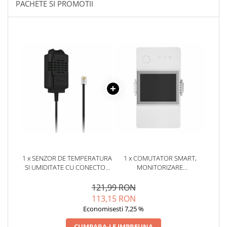
PACHETE SI PROMOTII
YAHBOOM
Burghie pentru Metal
YATO
Genti pentru Scule si Unelte
ZUBR
Electronica
Unelte pentru Electronica
Aparate de Sudura in Puncte
Microscoape Digitale
Osciloscoape Digitale
Generatoare de Semnal
Surse de Laborator
Statii de Lipit
Letcon
1 x SENZOR DE TEMPERATURA
1 x COMUTATOR SMART,
Accesorii pentru Lipit
SI UMIDITATE CU CONECTOR
MONITORIZARE
Surubelnite de Precizie
RJ11, SONOFF THS01
TEMPERATURA SI UMIDITATE,
WIFI, SONOFF THR320D TH
121,99 RON
Clesti de Precizie
ELITE
113,15 RON
Kituri Electronice
Economisesti 7,25 %
Placi de Dezvoltare
CUMPARA-LE IMPREUNA