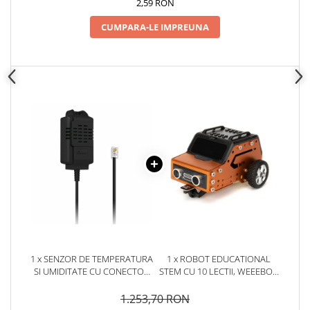
2,59 RON
arc electric
Descarcatoare de Supratensiune
CUMPARA-LE IMPREUNA
Contactoare
Blocuri de Distributie
Tablouri Electrice
Accesorii Tablouri Electrice
Stabilizatoare de Tensiune
Convertoare de Tensiune
Banda Izolatoare
Panouri Fotovoltaice
Smart Home
Intrerupatoare Smart
Prize Inteligente
Module Smart Home
1 x SENZOR DE TEMPERATURA
1 x ROBOT EDUCATIONAL
SI UMIDITATE CU CONECTOR
STEM CU 10 LECTII, WEEEBOT
Camere Supraveghere
RJ11, SONOFF THS01
MINI 181008
1.253,70 RON
Iluminat