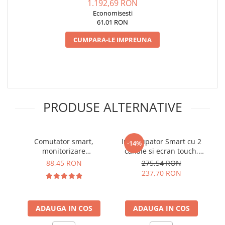
1.192,69 RON
Lanterne
Economisesti
Lanterne de Cap
61,01 RON
Lanterne de Mana
CUMPARA-LE IMPREUNA
Lampi Solare
Proiectoare LED
Aeroterme
Auto
PRODUSE ALTERNATIVE
Roboti de Pornire Auto
Microscoape Biologice
Comutator smart,
Intrerupator Smart cu 2
T
-14%
monitorizare
canale si ecran touch,
temperatura si umiditate,
alb, Sonoff NSPanel
88,45 RON
275,54 RON
WiFi, Sonoff THR320D TH
237,70 RON
Elite
ADAUGA IN COS
ADAUGA IN COS