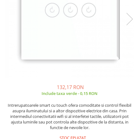
JBC
Termometre
JCD
Camere Termoviziune
JGNE
Sublere
KEYESTUDIO
Micrometre
KNIPEX
Scule si Unelte
KPS
Scule de Mana
LG CHEM
LONGWEI
Clesti de Taiat
MESTEK
Clesti pentru Dezizolat
MICROBIT
Clesti de Sertizare
132,17 RON
MURATA
Clesti Multifunctionali
Include taxa verde - 0,15 RON
MOLICEL
Clesti Papagal
MVAVA
Clesti Autoblocanti
Intrerupatoarele smart cu touch ofera comoditate si control flexibil
asupra iluminatului si a altor dispozitive electrice din casa. Prin
OPTO-EDU
Menghine
intermediul conectivitatii wifi si al interfetei tactile, utilizatorii pot
PIERGIACOMI
Clesti Electrician 1000V
ajusta luminile sau pot controla alte dispozitive de la distanta, in
functie de nevoile lor.
RASPBERRY PI
Surubelnite Simple
RUKO
Surubelnite Electrician 1000V
STOC EPUIZAT