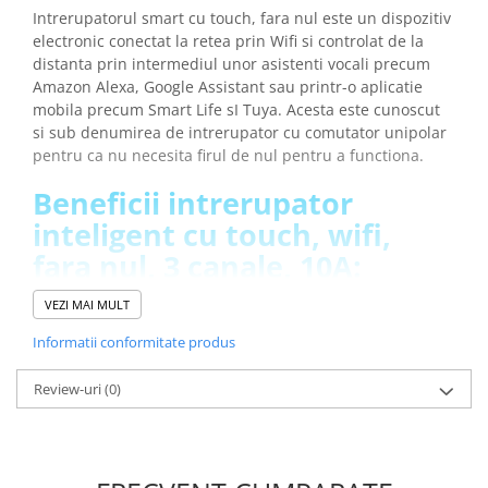
Placi de Expansiune
Intrerupatorul smart cu touch, fara nul este un dispozitiv
electronic conectat la retea prin Wifi si controlat de la
Module Electronice
distanta prin intermediul unor asistenti vocali precum
Senzori Electronici
Amazon Alexa, Google Assistant
sau printr-o aplicatie
mobila precum Smart Life sI Tuya. Acesta este cunoscut
Componente Electronice
si sub denumirea de intrerupator cu comutator unipolar
Gadgets
pentru ca nu necesita firul de nul pentru a functiona.
Electrice
Beneficii intrerupator
Acumulatori si Baterii
inteligent cu touch, wifi,
Acumulatori
fara nul, 3 canale, 10A:
Baterii
Distributie Comutatie si Protectie
VEZI MAI MULT
Poti controla iluminatul sau alte dispozitive conectate
Contoare si Relee Electrice
de la distanta, folosind o aplicatie mobila sau un
Informatii conformitate produs
asistent vocal
Sigurante Automate
Poti stabili reguli sau scenarii pentru ca dispozitivele
Review-uri
(0)
Sigurante Fuzibile
sa functioneze in mod automat in anumite momente
Sigurante Diferentiale RCBO
sau in functie de anumite conditii
Protectii diferentiale RCCB
Economisesti energie deoarece poti sa opresti
dispozitivele care nu sunt necesare de la distanta
Dispozitive AFDD detectare defect