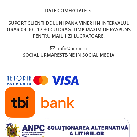
Ce contine cutia?
DATE COMERCIALE
SUPORT CLIENTI
DE LUNI PANA VINERI IN INTERVALUL
1x Intrerupator smart cu touch, Wifi, fara nul, 3 canale,
ORAR 09:00 - 17:30 CU DRAG. TIMP MAXIM DE RASPUNS
alb, 10A
PENTRU MAIL 1 ZI LUCRATOARE.
1x Capacitor
info@bitmi.ro
SOCIAL
URMARESTE-NE IN SOCIAL MEDIA