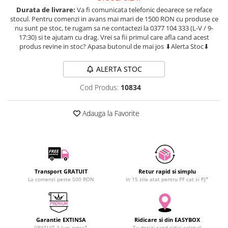
SCHRACK TECHNIK
Seturi de Surubelnite
Durata de livrare:
Va fi comunicata telefonic deoarece se reface
stocul. Pentru comenzi in avans mai mari de 1500 RON cu produse ce
SAMSUNG
Cuttere
nu sunt pe stoc, te rugam sa ne contactezi la 0377 104 333 (L-V / 9-
SUNKKO
Foarfeca Electrician
17:30) si te ajutam cu drag. Vrei sa fii primul care afla cand acest
produs revine in stoc? Apasa butonul de mai jos ⬇Alerta Stoc⬇
SANYO
Chei Dinamometrice
SUPERFIRE
Chei Fixe
ALERTA STOC
SONOFF
Chei Reglabile
Cod Produs:
10834
TERMOPASTY
Chei Combinate
TOPDON
Chei Inelare cu Cot
Adauga la Favorite
TAXNELE
Rulete
TENPOWER
Nivele cu bula
VICTOR
Truse de Scule
VETO PRO PAC
Scule Electrice
WEICON
Unelte Multifunctionale
Transport GRATUIT
Retur rapid si simplu
La comenzi peste 500 RON
In 15 zile atat pentru PF cat si PJ*
WERA
Surubelnite Electrice
WIHA
Polizoare
WAIT TOOLS
Masini de Gaurit si Insurubat
WEEEMAKE
Garantie EXTINSA
Ridicare si din EASYBOX
Accesorii pentru Gaurit
GRATUIT 3 luni extra*
Tu decizi cand ridici coletul!