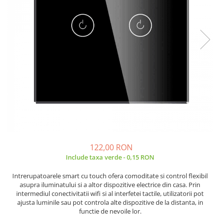
JBC
Termometre
JCD
Camere Termoviziune
JGNE
Sublere
KEYESTUDIO
Micrometre
KNIPEX
Scule si Unelte
KPS
Scule de Mana
LG CHEM
LONGWEI
Clesti de Taiat
MESTEK
Clesti pentru Dezizolat
MICROBIT
Clesti de Sertizare
MURATA
Clesti Multifunctionali
122,00 RON
MOLICEL
Clesti Papagal
Include taxa verde - 0,15 RON
MVAVA
Clesti Autoblocanti
Intrerupatoarele smart cu touch ofera comoditate si control flexibil
OPTO-EDU
Menghine
asupra iluminatului si a altor dispozitive electrice din casa. Prin
PIERGIACOMI
Clesti Electrician 1000V
intermediul conectivitatii wifi si al interfetei tactile, utilizatorii pot
ajusta luminile sau pot controla alte dispozitive de la distanta, in
RASPBERRY PI
Surubelnite Simple
functie de nevoile lor.
RUKO
Surubelnite Electrician 1000V