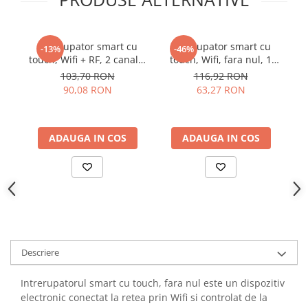
YAHBOOM
Burghie pentru Metal
YATO
Genti pentru Scule si Unelte
ZUBR
Intrerupator smart cu
Intrerupator smart cu
-13%
-46%
Electronica
touch, Wifi + RF, 2 canale,
touch, Wifi, fara nul, 1
to
negru, 433MHz, Sonoff
canal, gri, 10A, 2.4 GHz
Unelte pentru Electronica
103,70 RON
116,92 RON
T3EU2C-TX
90,08 RON
63,27 RON
Aparate de Sudura in Puncte
Microscoape Digitale
Osciloscoape Digitale
ADAUGA IN COS
ADAUGA IN COS
Generatoare de Semnal
Surse de Laborator
Statii de Lipit
Letcon
Accesorii pentru Lipit
Surubelnite de Precizie
Descriere
Clesti de Precizie
Kituri Electronice
Intrerupatorul smart cu touch, fara nul este un dispozitiv
Placi de Dezvoltare
electronic conectat la retea prin Wifi si controlat de la