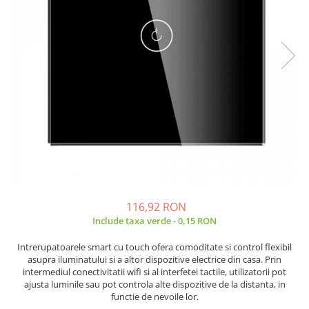
JBC
Termometre
JCD
Camere Termoviziune
JGNE
Sublere
KEYESTUDIO
Micrometre
KNIPEX
Scule si Unelte
KPS
Scule de Mana
LG CHEM
LONGWEI
Clesti de Taiat
MESTEK
Clesti pentru Dezizolat
MICROBIT
Clesti de Sertizare
MURATA
Clesti Multifunctionali
116,92 RON
MOLICEL
Clesti Papagal
Include taxa verde - 0,15 RON
MVAVA
Clesti Autoblocanti
Intrerupatoarele smart cu touch ofera comoditate si control flexibil
OPTO-EDU
Menghine
asupra iluminatului si a altor dispozitive electrice din casa. Prin
PIERGIACOMI
Clesti Electrician 1000V
intermediul conectivitatii wifi si al interfetei tactile, utilizatorii pot
ajusta luminile sau pot controla alte dispozitive de la distanta, in
RASPBERRY PI
Surubelnite Simple
functie de nevoile lor.
RUKO
Surubelnite Electrician 1000V