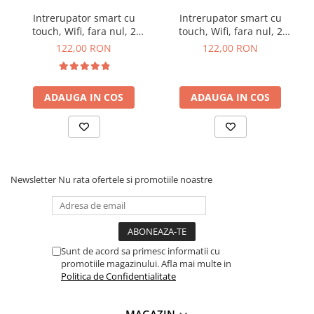
Lanterne
Specificatii intrerupator
Intrerupator smart cu
Intrerupator smart cu
Lanterne de Cap
Wifi, fara nul, 1 canal, negru,
touch, Wifi, fara nul, 2
touch, Wifi, fara nul, 2
canale, negru, 10A, 2.4 GHz
canale, gri, 10A, 2.4GHz
Lanterne de Mana
122,00 RON
122,00 RON
10A:
Lampi Solare
Curent maxim:
10 A
Proiectoare LED
ADAUGA IN COS
ADAUGA IN COS
Tensiune maxima:
90~250 V
Aeroterme
Putere:
800 W
Auto
Retea:
Wifi
Roboti de Pornire Auto
Consum:
≤ 0.2 W
Standard Wifi:
2.4 GHz b/g/n, IEEE802.11 b/g/n
Microscoape Biologice
Frecventa RF:
433.92 MHz
Newsletter
Nu rata ofertele si promotiile noastre
Aplicatii:
Tuya/Smart Life
Asistenti vocali:
Amazon Alexa/Google Assistant
Material:
Panou din sticla temperata, cadru metalic,
plastic ignifug
Umiditate:
≤ 95%
Sunt de acord sa primesc informatii cu
Temperatura de operare:
promotiile magazinului. Afla mai multe in
-20°C / 70°C
Politica de Confidentialitate
Dimensiune panou:
86 x 86 x 10 mm
Dimensiune unitate:
50 x 50 x 25 mm
Culoare:
negru