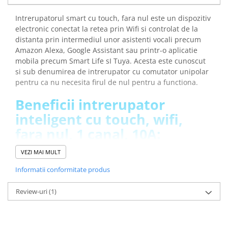
Placi de Expansiune
Intrerupatorul smart cu touch, fara nul este un dispozitiv
Module Electronice
electronic conectat la retea prin Wifi si controlat de la
Senzori Electronici
distanta prin intermediul unor asistenti vocali precum
Amazon Alexa, Google Assistant
sau printr-o aplicatie
Componente Electronice
mobila precum Smart Life sI Tuya. Acesta este cunoscut
Gadgets
si sub denumirea de intrerupator cu comutator unipolar
pentru ca nu necesita firul de nul pentru a functiona.
Electrice
Acumulatori si Baterii
Beneficii intrerupator
Acumulatori
inteligent cu touch, wifi,
Baterii
fara nul, 1 canal, 10A:
Distributie Comutatie si Protectie
VEZI MAI MULT
Contoare si Relee Electrice
Poti controla iluminatul sau alte dispozitive conectate
de la distanta, folosind o aplicatie mobila sau un
Sigurante Automate
Informatii conformitate produs
asistent vocal
Sigurante Fuzibile
Poti stabili reguli sau scenarii pentru ca dispozitivele
Review-uri
(1)
Sigurante Diferentiale RCBO
sa functioneze in mod automat in anumite momente
Protectii diferentiale RCCB
sau in functie de anumite conditii
Economisesti energie deoarece poti sa opresti
Dispozitive AFDD detectare defect