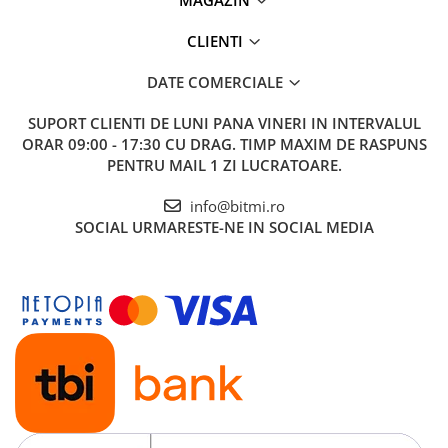
MAGAZIN
Numar canale:
1
CLIENTI
Ce contine cutia?
DATE COMERCIALE
1x Intrerupator smart cu touch, Wifi, fara nul, 1 canal,
SUPORT CLIENTI
negru, 10A
DE LUNI PANA VINERI IN INTERVALUL
ORAR 09:00 - 17:30 CU DRAG. TIMP MAXIM DE RASPUNS
1x Capacitor
PENTRU MAIL 1 ZI LUCRATOARE.
info@bitmi.ro
SOCIAL
URMARESTE-NE IN SOCIAL MEDIA