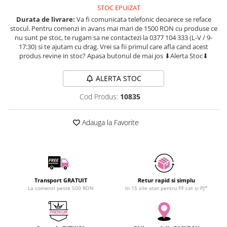
STOC EPUIZAT
SCHRACK TECHNIK
Seturi de Surubelnite
Durata de livrare:
Va fi comunicata telefonic deoarece se reface
SAMSUNG
Cuttere
stocul. Pentru comenzi in avans mai mari de 1500 RON cu produse ce
SUNKKO
Foarfeca Electrician
nu sunt pe stoc, te rugam sa ne contactezi la 0377 104 333 (L-V / 9-
17:30) si te ajutam cu drag. Vrei sa fii primul care afla cand acest
SANYO
Chei Dinamometrice
produs revine in stoc? Apasa butonul de mai jos ⬇Alerta Stoc⬇
SUPERFIRE
Chei Fixe
SONOFF
Chei Reglabile
ALERTA STOC
TERMOPASTY
Chei Combinate
Cod Produs:
10835
TOPDON
Chei Inelare cu Cot
TAXNELE
Rulete
Adauga la Favorite
TENPOWER
Nivele cu bula
VICTOR
Truse de Scule
VETO PRO PAC
Scule Electrice
WEICON
Unelte Multifunctionale
WERA
Transport GRATUIT
Retur rapid si simplu
Surubelnite Electrice
La comenzi peste 500 RON
In 15 zile atat pentru PF cat si PJ*
WIHA
Polizoare
WAIT TOOLS
Masini de Gaurit si Insurubat
WEEEMAKE
Accesorii pentru Gaurit