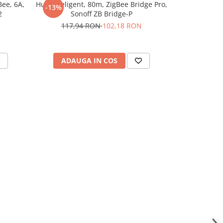
Bee, 6A,
Hub inteligent, 80m, ZigBee Bridge Pro,
Comutator
-13%
-14%
2
Sonoff ZB Bridge-P
Matter, WiF
117,94 RON
102,18 RON
68,
ADAUGA IN COS
ADAU