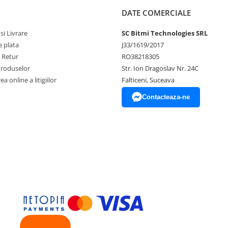
V, 2.4GHz
DATE COMERCIALE
si Livrare
SC Bitmi Technologies SRL
 plata
J33/1619/2017
e Retur
RO38218305
Produselor
Str. Ion Dragoslav Nr. 24C
a online a litigiilor
Falticeni, Suceava
Contacteaza-ne