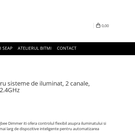
0,00
I SEAP
ATELIERUL BITMI
CONTACT
u sisteme de iluminat, 2 canale,
 2.4GHz
ee Dimmer iti ofera controlul flexibil asupra iluminatului si
 mai larg de dispozitive inteligente pentru automatizarea