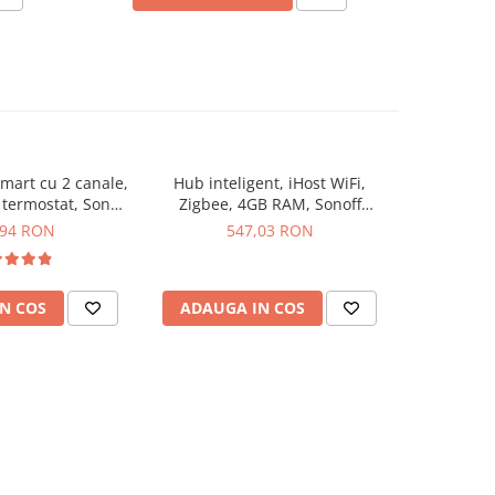
mart cu 2 canale,
Hub inteligent, iHost WiFi,
Panou de
 termostat, Sonoff
Zigbee, 4GB RAM, Sonoff
touch, pro
Panel
AIBridge-26
N
,94 RON
547,03 RON
4
N COS
ADAUGA IN COS
ADAUG