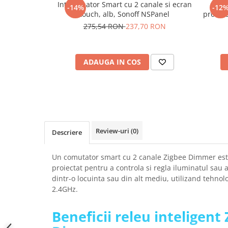
Intrerupator Smart cu 2 canale si ecran
Pano
-14%
-12
SCHRACK TECHNIK
Seturi de Surubelnite
touch, alb, Sonoff NSPanel
protoco
SAMSUNG
Cuttere
275,54 RON
237,70 RON
SUNKKO
Foarfeca Electrician
SANYO
Chei Dinamometrice
SUPERFIRE
ADAUGA IN COS
Chei Fixe
SONOFF
Chei Reglabile
TERMOPASTY
Chei Combinate
TOPDON
Chei Inelare cu Cot
TAXNELE
Rulete
TENPOWER
Nivele cu bula
Review-uri
(0)
Descriere
VICTOR
Truse de Scule
VETO PRO PAC
Scule Electrice
Un comutator smart cu 2 canale Zigbee Dimmer este 
WEICON
proiectat pentru a controla si regla iluminatul sau a
Unelte Multifunctionale
dintr-o locuinta sau din alt mediu, utilizand tehnol
WERA
Surubelnite Electrice
2.4GHz.
WIHA
Polizoare
WAIT TOOLS
Masini de Gaurit si Insurubat
Beneficii releu inteligent
WEEEMAKE
Accesorii pentru Gaurit