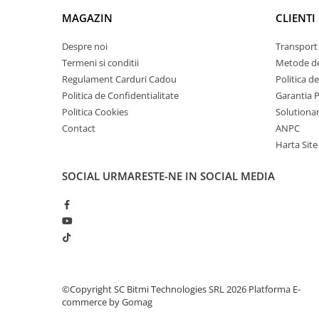
1x Comutator Smart, 2 canale, Zigbee Dimmer, 220
arc electric
1x Manual de utilizare
MAGAZIN
CLIENTI
Descarcatoare de Supratensiune
Contactoare
Despre noi
Transport 
Blocuri de Distributie
Termeni si conditii
Metode de
Regulament Carduri Cadou
Politica d
Tablouri Electrice
Politica de Confidentialitate
Garantia 
Accesorii Tablouri Electrice
Politica Cookies
Solutionare
Stabilizatoare de Tensiune
Contact
ANPC
Convertoare de Tensiune
Harta Site
Banda Izolatoare
SOCIAL
URMARESTE-NE IN SOCIAL MEDIA
Panouri Fotovoltaice
Smart Home
Intrerupatoare Smart
Prize Inteligente
Module Smart Home
Camere Supraveghere
©Copyright SC Bitmi Technologies SRL 2026
Platforma E-
commerce by Gomag
Iluminat