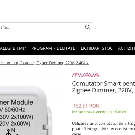
 ALEGI BITMI?
PROGRAM FIDELITATE
LICHIDARI STOC
ACHIZITI
 iluminat, 2 canale, Zigbee Dimmer, 220V, 2.4GHz
Comutator Smart pentr
Zigbee Dimmer, 220V,
152,51 RON
Include taxa verde - 0,15 RON
Utilizarea unui comutator Smart Zigb
poate fi integrat intr-un ecosistem
casei.