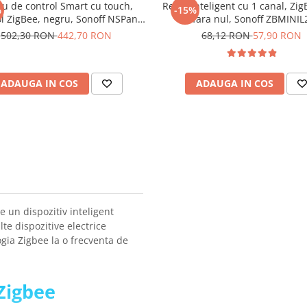
u de control Smart cu touch,
Releu inteligent cu 1 canal, Zig
%
-15%
l ZigBee, negru, Sonoff NSPanel
fara nul, Sonoff ZBMINIL
Pro
502,30 RON
442,70 RON
68,12 RON
57,90 RON
ADAUGA IN COS
ADAUGA IN COS
un dispozitiv inteligent
lte dispozitive electrice
ogia Zigbee la o frecventa de
 Zigbee