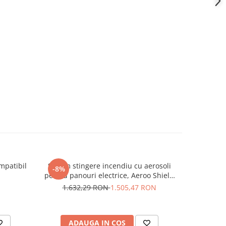
mpatibil
Sistem stingere incendiu cu aerosoli
Placa de e
-8%
pentru panouri electrice, Aeroo Shield
com
AS09
N
1.632,29 RON
1.505,47 RON
ADAUGA IN COS
AD