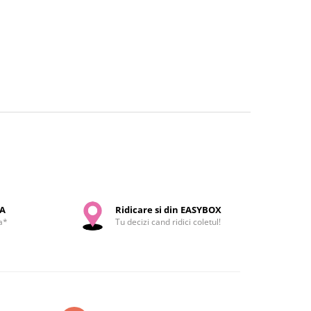
SA
Ridicare si din EASYBOX
a*
Tu decizi cand ridici coletul!