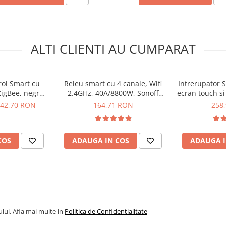
ator smart,
ALTI CLIENTI AU CUMPARAT
rol Smart cu
Releu smart cu 4 canale, Wifi
Intrerupator S
 x 60W
ZigBee, negru,
2.4GHz, 40A/8800W, Sonoff
ecran touch si
15.4
anel Pro
4CHPROR3
NS
42,70 RON
164,71 RON
258
COS
ADAUGA IN COS
ADAUGA I
lui. Afla mai multe in
Politica de Confidentialitate