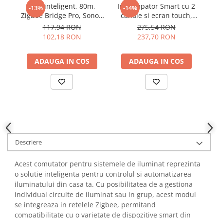
YAHBOOM
Hub inteligent, 80m,
Intrerupator Smart cu 2
P
-13%
-14%
Burghie pentru Metal
ZigBee Bridge Pro, Sonoff
canale si ecran touch,
cu
YATO
Genti pentru Scule si Unelte
ZB Bridge-P
alb, Sonoff NSPanel
n
117,94 RON
275,54 RON
ZUBR
102,18 RON
237,70 RON
Electronica
Unelte pentru Electronica
ADAUGA IN COS
ADAUGA IN COS
Aparate de Sudura in Puncte
Microscoape Digitale
Osciloscoape Digitale
Generatoare de Semnal
Surse de Laborator
Statii de Lipit
Descriere
Letcon
Accesorii pentru Lipit
Acest comutator pentru sistemele de iluminat reprezinta
Surubelnite de Precizie
o solutie inteligenta pentru controlul si automatizarea
Clesti de Precizie
iluminatului din casa ta. Cu posibilitatea de a gestiona
Kituri Electronice
individual circuite de iluminat sau in grup, acest modul
se integreaza in retelele Zigbee, permitand
Placi de Dezvoltare
compatibilitate cu o varietate de dispozitive smart din