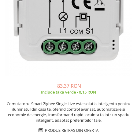
JBC
Termometre
JCD
Camere Termoviziune
JGNE
Sublere
KEYESTUDIO
Micrometre
KNIPEX
Scule si Unelte
KPS
Scule de Mana
LG CHEM
LONGWEI
Clesti de Taiat
MESTEK
Clesti pentru Dezizolat
MICROBIT
Clesti de Sertizare
83,37 RON
MURATA
Clesti Multifunctionali
Include taxa verde - 0,15 RON
MOLICEL
Clesti Papagal
MVAVA
Clesti Autoblocanti
Comutatorul Smart Zigbee Single Live este solutia inteligenta pentru
iluminatul din casa ta, oferind control avansat, automatizare si
OPTO-EDU
Menghine
economie de energie, transformand rapid locuinta ta intr-un spatiu
PIERGIACOMI
Clesti Electrician 1000V
inteligent, adaptat preferintelor tale.
RASPBERRY PI
Surubelnite Simple
PRODUS RETRAS DIN OFERTA
RUKO
Surubelnite Electrician 1000V