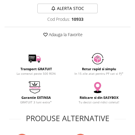
SCHRACK TECHNIK
Seturi de Surubelnite
ALERTA STOC
SAMSUNG
Cuttere
Cod Produs:
10933
SUNKKO
Foarfeca Electrician
SANYO
Chei Dinamometrice
Adauga la Favorite
SUPERFIRE
Chei Fixe
SONOFF
Chei Reglabile
TERMOPASTY
Chei Combinate
TOPDON
Chei Inelare cu Cot
TAXNELE
Rulete
Transport GRATUIT
Retur rapid si simplu
La comenzi peste 500 RON
In 15 zile atat pentru PF cat si PJ*
TENPOWER
Nivele cu bula
VICTOR
Truse de Scule
VETO PRO PAC
Scule Electrice
Garantie EXTINSA
Ridicare si din EASYBOX
WEICON
Unelte Multifunctionale
GRATUIT 3 luni extra*
Tu decizi cand ridici coletul!
WERA
Surubelnite Electrice
WIHA
PRODUSE ALTERNATIVE
Polizoare
WAIT TOOLS
Masini de Gaurit si Insurubat
WEEEMAKE
Accesorii pentru Gaurit