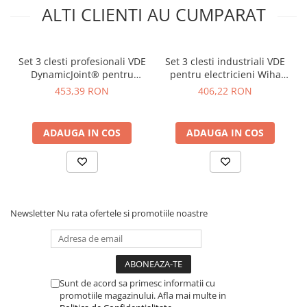
ALTI CLIENTI AU CUMPARAT
Material geanta
: Poliester rezistent la uzura
Fixare unelte
: Banda elastica pentru stabilitate
Sistem de inchidere
: Fermoar
Dimensiuni:
215 x 163 x 45 mm
Set 3 clesti profesionali VDE
Set 3 clesti industriali VDE
Greutate:
0.580 kg
DynamicJoint® pentru
pentru electricieni Wiha
electricieni Wiha 26852
38637
453,39 RON
406,22 RON
Vezi fisa tehnica
AICI
Ce contine cutia?
ADAUGA IN COS
ADAUGA IN COS
1x Geanta pentru protectie si organizare
6x Clesti de precizie pentru taiere si manipulare fina cu
protectie ESD
Newsletter
Nu rata ofertele si promotiile noastre
Sunt de acord sa primesc informatii cu
promotiile magazinului. Afla mai multe in