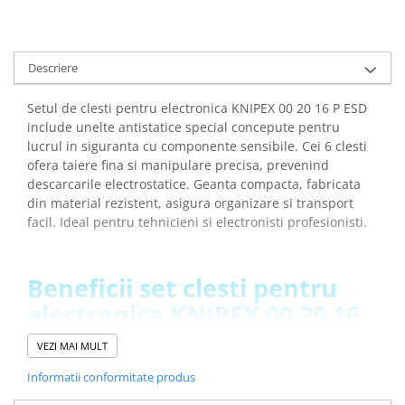
arc electric
Descarcatoare de Supratensiune
Contactoare
Descriere
Blocuri de Distributie
Tablouri Electrice
Setul de clesti pentru electronica KNIPEX 00 20 16 P ESD
Accesorii Tablouri Electrice
include unelte antistatice special concepute pentru
lucrul in siguranta cu componente sensibile. Cei 6 clesti
Stabilizatoare de Tensiune
ofera taiere fina si manipulare precisa, prevenind
Convertoare de Tensiune
descarcarile electrostatice. Geanta compacta, fabricata
din material rezistent, asigura organizare si transport
Banda Izolatoare
facil. Ideal pentru tehnicieni si electronisti profesionisti.
Panouri Fotovoltaice
Smart Home
Beneficii set clesti pentru
Intrerupatoare Smart
electronica KNIPEX 00 20 16
Prize Inteligente
P ESD:
Module Smart Home
VEZI MAI MULT
Camere Supraveghere
Informatii conformitate produs
Protectia ESD previne descarcarile electrostatice si
Iluminat
protejeaza componentele electronice sensibile