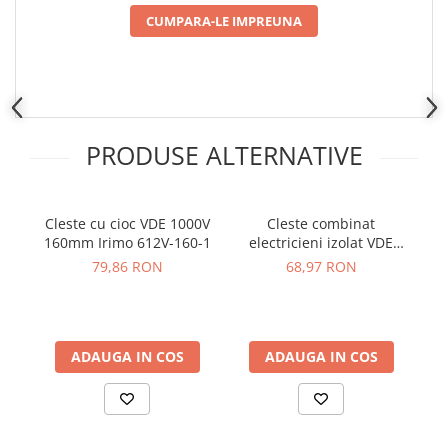
Placi de Expansiune
CUMPARA-LE IMPREUNA
Module Electronice
Senzori Electronici
Componente Electronice
Gadgets
PRODUSE ALTERNATIVE
Electrice
Acumulatori si Baterii
Cleste cu cioc VDE 1000V
Cleste combinat
C
Acumulatori
160mm Irimo 612V-160-1
electricieni izolat VDE
V
Baterii
1000V 160mm Irimo 601V-
79,86 RON
68,97 RON
Distributie Comutatie si Protectie
160-1
Contoare si Relee Electrice
Sigurante Automate
ADAUGA IN COS
ADAUGA IN COS
Sigurante Fuzibile
Sigurante Diferentiale RCBO
Protectii diferentiale RCCB
Dispozitive AFDD detectare defect