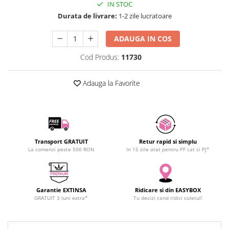
IN STOC
SCHRACK TECHNIK
Seturi de Surubelnite
Durata de livrare:
1-2 zile lucratoare
SAMSUNG
Cuttere
SUNKKO
Foarfeca Electrician
ADAUGA IN COS
SANYO
Chei Dinamometrice
Cod Produs:
11730
SUPERFIRE
Chei Fixe
SONOFF
Chei Reglabile
Adauga la Favorite
TERMOPASTY
Chei Combinate
TOPDON
Chei Inelare cu Cot
TAXNELE
Rulete
TENPOWER
Nivele cu bula
VICTOR
Transport GRATUIT
Retur rapid si simplu
Truse de Scule
La comenzi peste 500 RON
In 15 zile atat pentru PF cat si PJ*
VETO PRO PAC
Scule Electrice
WEICON
Unelte Multifunctionale
WERA
Surubelnite Electrice
Garantie EXTINSA
Ridicare si din EASYBOX
WIHA
Polizoare
GRATUIT 3 luni extra*
Tu decizi cand ridici coletul!
WAIT TOOLS
Masini de Gaurit si Insurubat
WEEEMAKE
Accesorii pentru Gaurit