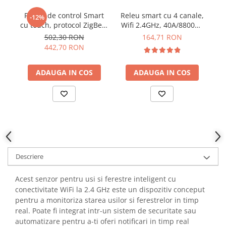
YAHBOOM
Burghie pentru Metal
Panou de control Smart
Releu smart cu 4 canale,
Hub
-12%
YATO
Genti pentru Scule si Unelte
cu touch, protocol ZigBee,
Wifi 2.4GHz, 40A/8800W,
Zi
ZUBR
negru, Sonoff NSPanel
Sonoff 4CHPROR3
502,30 RON
164,71 RON
Electronica
Pro
442,70 RON
Unelte pentru Electronica
Aparate de Sudura in Puncte
ADAUGA IN COS
ADAUGA IN COS
Microscoape Digitale
Osciloscoape Digitale
Generatoare de Semnal
Surse de Laborator
Statii de Lipit
Letcon
Descriere
Accesorii pentru Lipit
Surubelnite de Precizie
Acest senzor pentru usi si ferestre inteligent cu
Clesti de Precizie
conectivitate WiFi la 2.4 GHz este un dispozitiv conceput
pentru a monitoriza starea usilor si ferestrelor in timp
Kituri Electronice
real. Poate fi integrat intr-un sistem de securitate sau
Placi de Dezvoltare
automatizare pentru a-ti oferi notificari in timp real