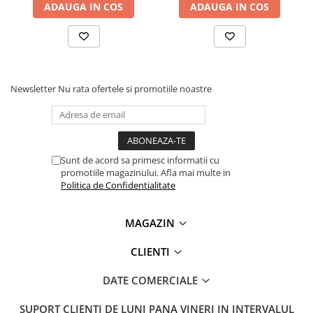
ADAUGA IN COS
ADAUGA IN COS
Lanterne
Ce contine cutia?
Lanterne de Cap
1x Senzor pentru usi si ferestre inteligent, Wifi 2.4 GHz
Lanterne de Mana
1x Manual de utilizare
Lampi Solare
Proiectoare LED
Newsletter
Nu rata ofertele si promotiile noastre
Aeroterme
Auto
Roboti de Pornire Auto
Sunt de acord sa primesc informatii cu
Microscoape Biologice
promotiile magazinului. Afla mai multe in
Politica de Confidentialitate
MAGAZIN
CLIENTI
DATE COMERCIALE
SUPORT CLIENTI
DE LUNI PANA VINERI IN INTERVALUL