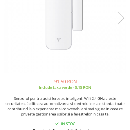
JBC
Termometre
JCD
Camere Termoviziune
JGNE
Sublere
KEYESTUDIO
Micrometre
KNIPEX
Scule si Unelte
KPS
Scule de Mana
LG CHEM
LONGWEI
Clesti de Taiat
MESTEK
Clesti pentru Dezizolat
MICROBIT
Clesti de Sertizare
91,50 RON
MURATA
Clesti Multifunctionali
Include taxa verde - 0,15 RON
MOLICEL
Clesti Papagal
MVAVA
Clesti Autoblocanti
Senzorul pentru usi si ferestre inteligent, Wifi 2.4 GHz creste
securitatea, faciliteaza automatizarea si controlul de la distanta, toate
OPTO-EDU
Menghine
contribuind la o experienta mai convenabila si mai sigura in ceea ce
PIERGIACOMI
Clesti Electrician 1000V
priveste gestionarea usilor si a ferestrelor in casa ta.
RASPBERRY PI
Surubelnite Simple
IN STOC
RUKO
Surubelnite Electrician 1000V