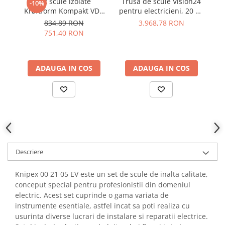
Set scule izolate
Trusa de scule Vision24
S
-10%
YAHBOOM
Kraftform Kompakt VDE
pentru electricieni, 20 de
K
Burghie pentru Metal
YATO
17, 1000V, 17 piese, Wera
piese, Knipex 00 21 20
834,89 RON
3.968,78 RON
Genti pentru Scule si Unelte
05006610001
ZUBR
751,40 RON
Electronica
Unelte pentru Electronica
ADAUGA IN COS
ADAUGA IN COS
Aparate de Sudura in Puncte
Microscoape Digitale
Osciloscoape Digitale
Generatoare de Semnal
Surse de Laborator
Statii de Lipit
Letcon
Descriere
Accesorii pentru Lipit
Surubelnite de Precizie
Knipex 00 21 05 EV este un set de scule de inalta calitate,
conceput special pentru profesionistii din domeniul
Clesti de Precizie
electric. Acest set cuprinde o gama variata de
Kituri Electronice
instrumente esentiale, astfel incat sa poti realiza cu
Placi de Dezvoltare
usurinta diverse lucrari de instalare si reparatii electrice.