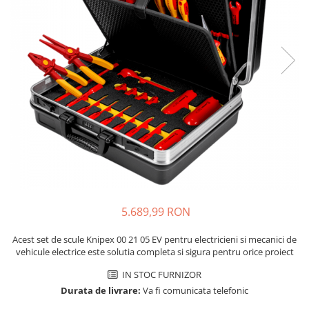
JBC
Termometre
JCD
Camere Termoviziune
JGNE
Sublere
KEYESTUDIO
Micrometre
KNIPEX
Scule si Unelte
KPS
Scule de Mana
LG CHEM
LONGWEI
Clesti de Taiat
MESTEK
Clesti pentru Dezizolat
MICROBIT
Clesti de Sertizare
MURATA
Clesti Multifunctionali
5.689,99 RON
MOLICEL
Clesti Papagal
MVAVA
Clesti Autoblocanti
Acest set de scule Knipex 00 21 05 EV pentru electricieni si mecanici de
OPTO-EDU
Menghine
vehicule electrice este solutia completa si sigura pentru orice proiect
PIERGIACOMI
Clesti Electrician 1000V
IN STOC FURNIZOR
RASPBERRY PI
Surubelnite Simple
Durata de livrare:
Va fi comunicata telefonic
RUKO
Surubelnite Electrician 1000V