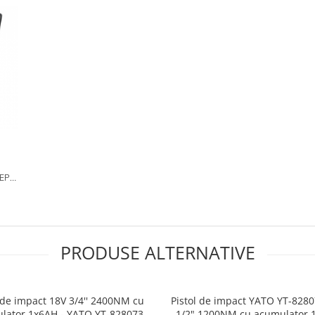
EP
ESE
PRODUSE ALTERNATIVE
 de impact 18V 3/4'' 2400NM cu
Pistol de impact YATO YT-8280
lator 1x6AH - YATO YT-828073
1/2" 1200NM cu acumulator 