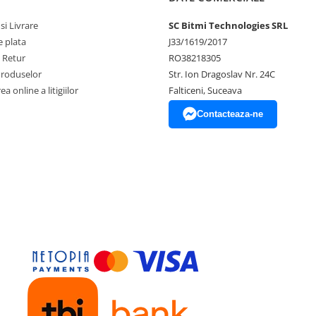
si Livrare
SC Bitmi Technologies SRL
 plata
J33/1619/2017
e Retur
RO38218305
Produselor
Str. Ion Dragoslav Nr. 24C
a online a litigiilor
Falticeni, Suceava
Contacteaza-ne