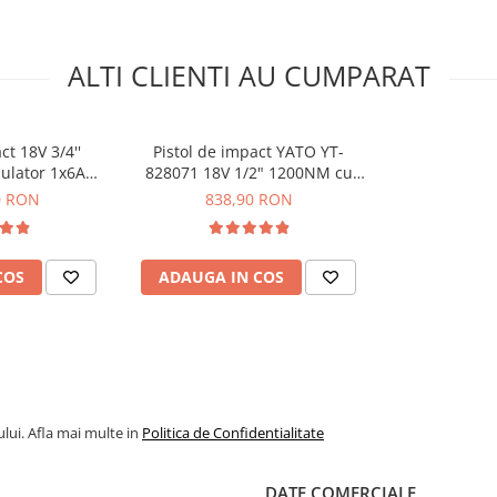
ALTI CLIENTI AU CUMPARAT
ct 18V 3/4''
Pistol de impact YATO YT-
lator 1x6AH -
828071 18V 1/2" 1200NM cu
828073
acumulator 1x4AH
0 RON
838,90 RON
COS
ADAUGA IN COS
lui. Afla mai multe in
Politica de Confidentialitate
DATE COMERCIALE