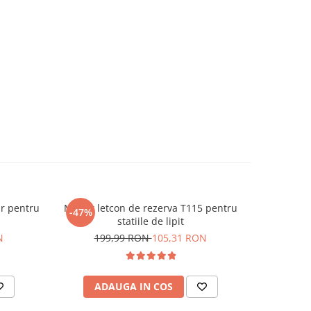
r pentru
Maner letcon de rezerva T115 pentru
Trusa 58 p
-47%
-27%
statiile de lipit
N
199,99 RON
105,31 RON
34
ADAUGA IN COS
AD