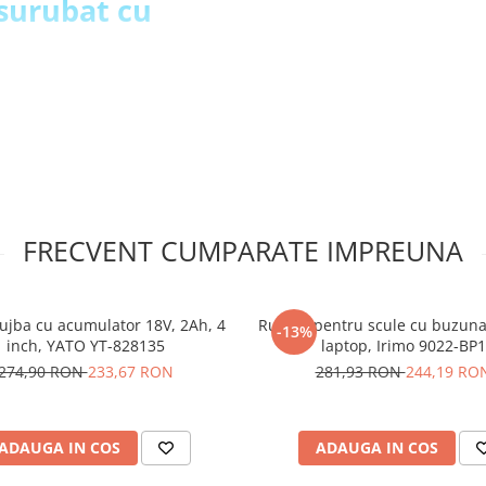
nsurubat cu
ate de catre motorul tip
 3 trepte
si dupa ore lungi de lucru,
confort sporit
ra pentru vizibilitate
FRECVENT CUMPARATE IMPREUNA
ie
t si baterie
ujba cu acumulator 18V, 2Ah, 4
Rucsac pentru scule cu buzuna
-13%
ct TEH
inch, YATO YT-828135
laptop, Irimo 9022-BP1
274,90 RON
233,67 RON
281,93 RON
244,19 RO
ADAUGA IN COS
ADAUGA IN COS