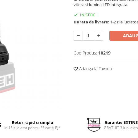
viteza si lumina LED integrata.
IN STOC
Durata de livrare:
1-2 zile lucrato
ADAUG
Cod Produs:
10219
Adauga la Favorite
Retur rapid si simplu
Garantie EXTIN
In 15 zile atat pentru PF cat si PJ*
GRATUIT 3 luni extr