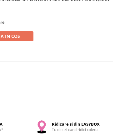
are
A IN COS
SA
Ridicare si din EASYBOX
a*
Tu decizi cand ridici coletul!