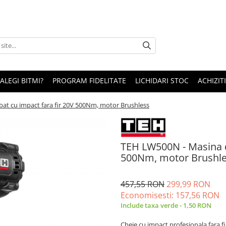
 ALEGI BITMI?
PROGRAM FIDELITATE
LICHIDARI STOC
ACHIZITI
at cu impact fara fir 20V 500Nm, motor Brushless
TEH LW500N - Masina d
500Nm, motor Brushl
457,55 RON
299,99 RON
Economisesti:
157,56
RON
Include taxa verde - 1,50 RON
Cheie cu impact profesionala fara 