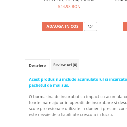
Placi de Expansiune
544,98 RON
Module Electronice
Senzori Electronici
ADAUGA IN COS
Componente Electronice
Gadgets
Electrice
Acumulatori si Baterii
Acumulatori
Review-uri
(0)
Descriere
Baterii
Distributie Comutatie si Protectie
Acest produs nu include acumulatorul si incarcato
pachetul de mai sus.
Contoare si Relee Electrice
Sigurante Automate
O bormasina de insurubat cu impact cu acumulator 
Sigurante Fuzibile
foarte mare ajutor in operatii de insurubare si de
scule profesionale utilizate in domenii precum cons
Sigurante Diferentiale RCBO
este nevoie de o fiabilitate crescuta in lucru.
Protectii diferentiale RCCB
Dispozitive AFDD detectare defect