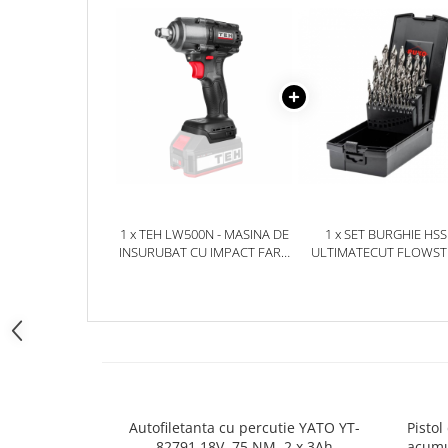
YAHBOOM
Burghie pentru Metal
YATO
Genti pentru Scule si Unelte
ZUBR
Electronica
Unelte pentru Electronica
Aparate de Sudura in Puncte
Microscoape Digitale
Osciloscoape Digitale
Generatoare de Semnal
1 x TEH LW500N - MASINA DE
1 x SET BURGHIE HSS
Surse de Laborator
INSURUBAT CU IMPACT FARA
ULTIMATECUT FLOWST
Statii de Lipit
FIR 20V 500NM, MOTOR
RUKO 259215RO, 25 PI
BRUSHLESS
Letcon
Accesorii pentru Lipit
Surubelnite de Precizie
Clesti de Precizie
Kituri Electronice
Autofiletanta cu percutie YATO YT-
Pistol
Placi de Dezvoltare
82791 18V, 75 NM, 2 x 3Ah
acumu