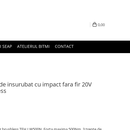
0,00
I SEAP
ATELIERUL BITMI
CONTACT
e insurubat cu impact fara fir 20V
ess
fir brushless TEH LW500N. Forta maxima 500Nm, 3 trepte de