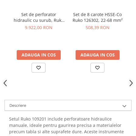
YAHBOOM
Burghie pentru Metal
YATO
Set de perforator
Set de 8 carote HSSE-Co
Genti pentru Scule si Unelte
ZUBR
hidraulic cu surub, Ruko
Ruko 126302, 22-68 mm²
10
Electronica
109004
9.922,00 RON
508,39 RON
Unelte pentru Electronica
Aparate de Sudura in Puncte
Microscoape Digitale
ADAUGA IN COS
ADAUGA IN COS
Osciloscoape Digitale
Generatoare de Semnal
Surse de Laborator
Statii de Lipit
Letcon
Accesorii pentru Lipit
Surubelnite de Precizie
Descriere
Clesti de Precizie
Setul Ruko 109201 include perforatoare hidraulice
Kituri Electronice
manuale, ideale pentru gaurirea precisa a materialelor
Placi de Dezvoltare
precum tabla si alte suprafete dure. Aceste instrumente