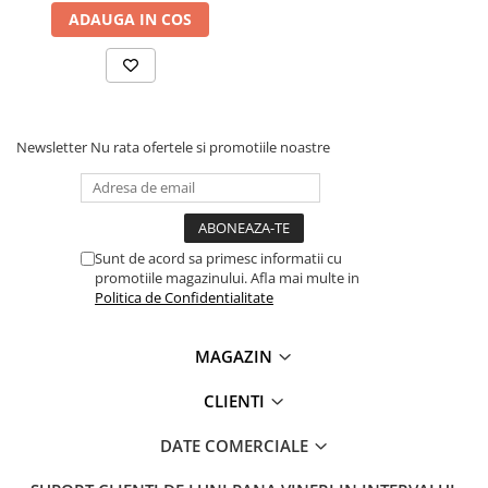
1x Manson de distanta
Lanterne
ADAUGA IN COS
3x Suruburi adaptoare
1x Cutie de plastic robusta pentru transport si depozitare
Lanterne de Cap
Lanterne de Mana
Lampi Solare
Proiectoare LED
Newsletter
Nu rata ofertele si promotiile noastre
Aeroterme
Auto
Roboti de Pornire Auto
Sunt de acord sa primesc informatii cu
Microscoape Biologice
promotiile magazinului. Afla mai multe in
Politica de Confidentialitate
MAGAZIN
CLIENTI
DATE COMERCIALE