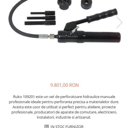
JBC
Termometre
JCD
Camere Termoviziune
JGNE
Sublere
KEYESTUDIO
Micrometre
KNIPEX
Scule si Unelte
KPS
Scule de Mana
LG CHEM
LONGWEI
Clesti de Taiat
MESTEK
Clesti pentru Dezizolat
MICROBIT
Clesti de Sertizare
MURATA
Clesti Multifunctionali
9.801,00 RON
MOLICEL
Clesti Papagal
MVAVA
Clesti Autoblocanti
Ruko 109201 este un set de perforatoare hidraulice manuale
profesionale ideale pentru perforarea precisa a materialelor dure.
OPTO-EDU
Menghine
Acesta este usor de utilizat si perfect pentru ateliere, proiecte
PIERGIACOMI
Clesti Electrician 1000V
profesionale, producatori de aparate de comutare, electricieni,
instalatori, industrie si artizanat.
RASPBERRY PI
Surubelnite Simple
RUKO
Surubelnite Electrician 1000V
IN STOC FURNIZOR