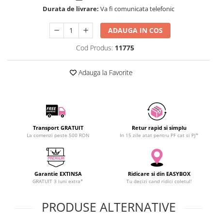
SCHRACK TECHNIK
Durata de livrare:
Va fi comunicata telefonic
Seturi de Surubelnite
SAMSUNG
Cuttere
ADAUGA IN COS
SUNKKO
Foarfeca Electrician
SANYO
Chei Dinamometrice
Cod Produs:
11775
SUPERFIRE
Chei Fixe
SONOFF
Adauga la Favorite
Chei Reglabile
TERMOPASTY
Chei Combinate
TOPDON
Chei Inelare cu Cot
TAXNELE
Rulete
TENPOWER
Nivele cu bula
Transport GRATUIT
Retur rapid si simplu
VICTOR
Truse de Scule
La comenzi peste 500 RON
In 15 zile atat pentru PF cat si PJ*
VETO PRO PAC
Scule Electrice
WEICON
Unelte Multifunctionale
WERA
Garantie EXTINSA
Ridicare si din EASYBOX
Surubelnite Electrice
GRATUIT 3 luni extra*
Tu decizi cand ridici coletul!
WIHA
Polizoare
WAIT TOOLS
Masini de Gaurit si Insurubat
PRODUSE ALTERNATIVE
WEEEMAKE
Accesorii pentru Gaurit