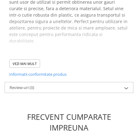
sunt usor de utilizat si permit obtinerea unor gauri
Placi de Expansiune
curate si precise, fara a deteriora materialul. Setul vine
Module Electronice
intr-o cutie robusta din plastic, ce asigura transportul si
depozitarea sigura a uneltelor. Perfect pentru utilizare in
Senzori Electronici
ateliere, pentru proiecte de mica si mare amploare, setul
Componente Electronice
este conceput pentru performanta ridicata si
durabilitate.
Gadgets
Electrice
Acumulatori si Baterii
Beneficii set perforator
VEZI MAI MULT
Acumulatori
hidraulic manual Ruko
Informatii conformitate produs
Baterii
109201:
Distributie Comutatie si Protectie
Review-uri
(0)
Contoare si Relee Electrice
Punch-urile hidraulice permit realizarea unor
Sigurante Automate
perforatii curate si precise in materiale dure, precum
Sigurante Fuzibile
tabla,
tabla de otel, otel inoxidabil, metale neferoase,
FRECVENT CUMPARATE
materiale plastice, etc
Sigurante Diferentiale RCBO
Mecanismul hidraulic simplifica procesul de
IMPREUNA
Protectii diferentiale RCCB
perforare, fiind usor de folosit
Dispozitive AFDD detectare defect
Manerul ergonomic si mecanismul manual fac