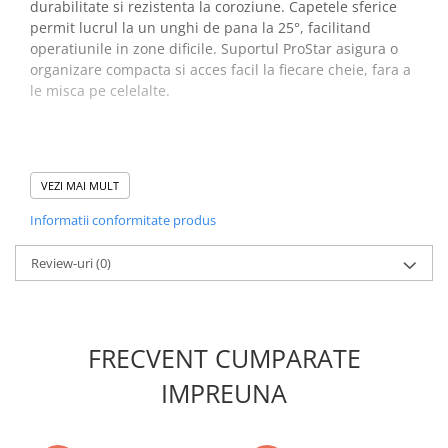
durabilitate si rezistenta la coroziune. Capetele sferice
permit lucrul la un unghi de pana la 25°, facilitand
operatiunile in zone dificile. Suportul ProStar asigura o
organizare compacta si acces facil la fiecare cheie, fara a
le misca pe celelalte.
Beneficii set chei imbus cu
VEZI MAI MULT
profil hexagonal - Wiha
Informatii conformitate produs
07192:
Acces rapid la chei datorita mecanismului de
Review-uri
(0)
deschidere al suportului ProStar
Capetele sferice permit lucrul la unghiuri de pana la
25°, facilitand operatiunile in spatii inguste
Materialul din otel crom-vanadiu asigura durabilitate
FRECVENT CUMPARATE
si rezistenta la coroziune
Organizare eficienta si compacta a cheilor,
IMPREUNA
economisind spatiu in trusa de unelte
Suportul permite suspendarea directa pentru acces
facil