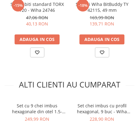
Set 10 biti standard TORX
Set biti Wiha BitBuddy TY
-15%
-18%
T20 - Wiha 24746
42115, 49 mm
47,06 RON
169,99 RON
Specificatii chei imbus
40,13 RON
139,71 RON
hexagonale Wiha:
ADAUGA IN COS
ADAUGA IN COS
Material che
i
:
Otel crom-vanadiu, finisaj cromat mat
Dimensiuni
:
342 x 32 x 130 mm (L x l x h)
Greutate
:
483 g
Standard
:
ISO 2936L
Aplicatii:
Potrivit pentru fixarea si slabirea suruburilor
hexagonale in spatiile greu accesibile
ALTI CLIENTI AU CUMPARAT
Ce contine cutia?
Set cu 9 chei imbus
Set chei imbus cu profil
1x Cheie imbus profil hexagonal HEX 1.5 x 91 mm (Wiha
hexagonale din otel 1.5-
hexagonal, 9 buc - Wiha
01392)
10mm Wiha 43850
43851
249,99 RON
228,90 RON
1x Cheie imbus profil hexagonal HEX 2.0 x 101 mm (Wiha
01393)
1x Cheie imbus profil hexagonal HEX 2.5 x 113 mm (Wiha