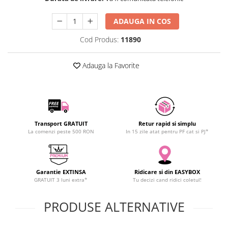
SCHRACK TECHNIK
ADAUGA IN COS
SAMSUNG
SUNKKO
Cod Produs:
11890
SANYO
SUPERFIRE
Adauga la Favorite
SONOFF
TERMOPASTY
TOPDON
TAXNELE
Transport GRATUIT
Retur rapid si simplu
TENPOWER
La comenzi peste 500 RON
In 15 zile atat pentru PF cat si PJ*
VICTOR
VETO PRO PAC
WEICON
Garantie EXTINSA
Ridicare si din EASYBOX
WERA
GRATUIT 3 luni extra*
Tu decizi cand ridici coletul!
WIHA
PRODUSE ALTERNATIVE
WAIT TOOLS
WEEEMAKE