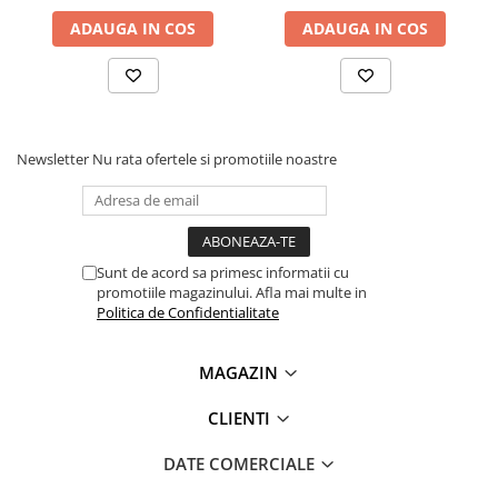
01395)
1x Cheie imbus profil hexagonal HEX 3.0 x 128 mm (Wiha
ADAUGA IN COS
ADAUGA IN COS
01396)
1x Cheie imbus profil hexagonal HEX 4.0 x 142 mm (Wiha
01398)
1x Cheie imbus profil hexagonal HEX 5.0 x 163 mm (Wiha
01400)
Newsletter
Nu rata ofertele si promotiile noastre
1x Cheie imbus profil hexagonal HEX 6.0 x 184 mm (Wiha
01402)
1x Cheie imbus profil hexagonal HEX 8.0 x 206 mm (Wiha
01404)
1x Cheie imbus profil hexagonal HEX 10.0 x 231 mm (Wiha
Sunt de acord sa primesc informatii cu
01406)
promotiile magazinului. Afla mai multe in
Politica de Confidentialitate
MAGAZIN
CLIENTI
DATE COMERCIALE