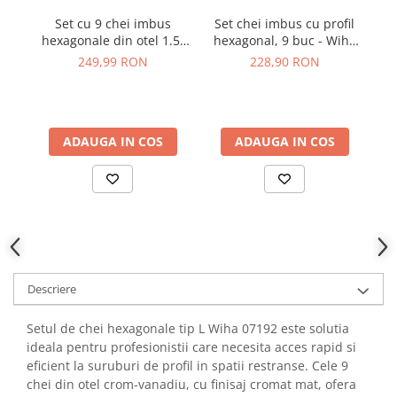
YAHBOOM
Set cu 9 chei imbus
Set chei imbus cu profil
YATO
hexagonale din otel 1.5-
hexagonal, 9 buc - Wiha
h
ZUBR
10mm Wiha 43850
43851
249,99 RON
228,90 RON
Bl
ADAUGA IN COS
ADAUGA IN COS
Descriere
Setul de chei hexagonale tip L Wiha 07192 este solutia
ideala pentru profesionistii care necesita acces rapid si
eficient la suruburi de profil in spatii restranse. Cele 9
chei din otel crom-vanadiu, cu finisaj cromat mat, ofera